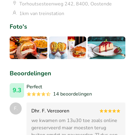
Torhoutsesteenweg 242, 8400, Oostende
1km van treinstation
Foto's
Beoordelingen
Perfect
9.3
14 beoordelingen
F.
Dhr. F. Vercooren
we kwamen om 13u30 toe zoals online
gereserveerd maar moesten terug
buiten omdat ze pauzeerden..?? dus een