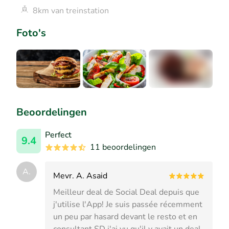
8km van treinstation
Foto's
+1
Beoordelingen
Perfect
9.4
11 beoordelingen
A.
Mevr. A. Asaid
Meilleur deal de Social Deal depuis que
j'utilise l'App! Je suis passée récemment
un peu par hasard devant le resto et en
consultant SD j'ai vu qu'il y avait un deal