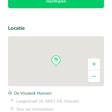
Inschrijven
Locatie
De Viszaeck Huissen
Langestraat 26, 6851 AR, Huissen
3km van treinstation