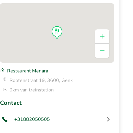
Restaurant Menara
Rootenstraat 19, 3600, Genk
0km van treinstation
Contact
+31882050505