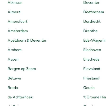
Alkmaar
Deventer
Almere
Doetinchem
Amersfoort
Dordrecht
Amsterdam
Drenthe
Apeldoorn & Deventer
Ede-Wageni
Arnhem
Eindhoven
Assen
Enschede
Bergen op Zoom
Flevoland
Betuwe
Friesland
Breda
Gouda
de Achterhoek
't Groene Ha