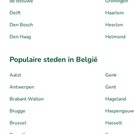
de Betuwe
Groningen
Delft
Haarlem
Den Bosch
Heerlen
Den Haag
Helmond
Populaire steden in België
Aalst
Genk
Antwerpen
Gent
Brabant Wallon
Hageland
Brugge
Haspengouw
Brussel
Hasselt