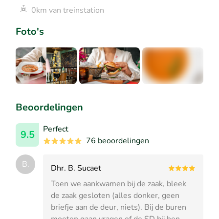
0km van treinstation
Foto's
+5
Beoordelingen
Perfect
9.5
76 beoordelingen
B.
Dhr. B. Sucaet
Toen we aankwamen bij de zaak, bleek
de zaak gesloten (alles donker, geen
briefje aan de deur, niets). Bij de buren
moeten gaan vragen of de SD bij hen