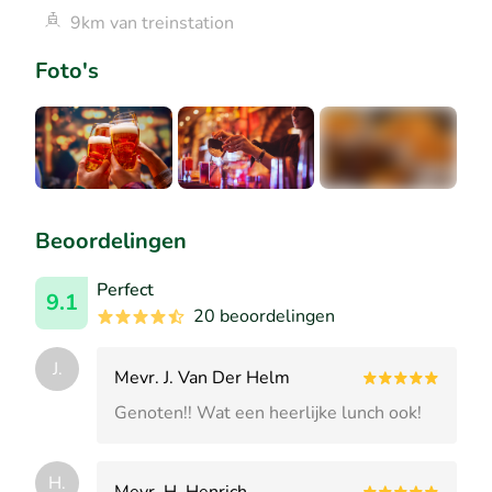
9km van treinstation
Foto's
+1
Beoordelingen
Perfect
9.1
20 beoordelingen
J.
Mevr. J. Van Der Helm
Genoten!! Wat een heerlijke lunch ook!
H.
Mevr. H. Henrich