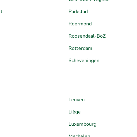
rt
Parkstad
Roermond
Roosendaal-BoZ
Rotterdam
Scheveningen
Leuven
Liège
Luxembourg
Mechelen