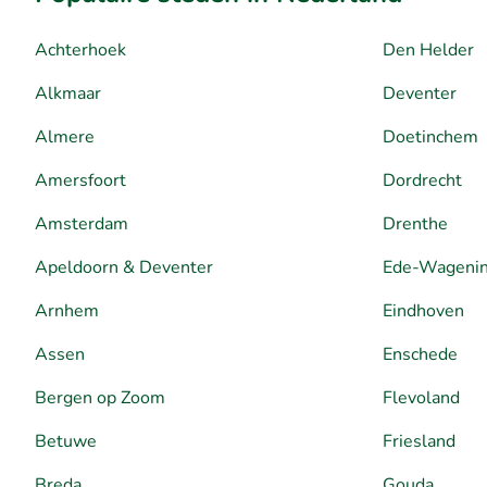
Achterhoek
Den Helder
Alkmaar
Deventer
Almere
Doetinchem
Amersfoort
Dordrecht
Amsterdam
Drenthe
Apeldoorn & Deventer
Ede-Wageni
Arnhem
Eindhoven
Assen
Enschede
Bergen op Zoom
Flevoland
Betuwe
Friesland
Breda
Gouda