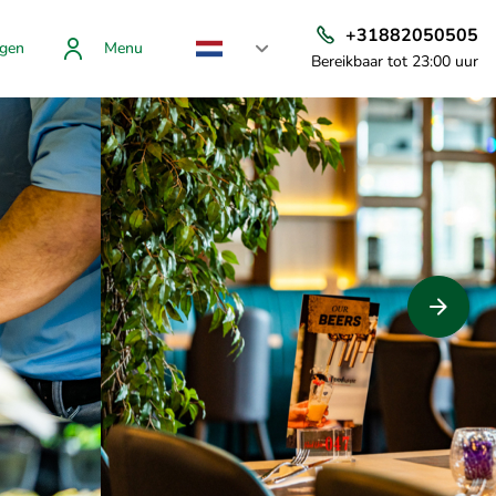
+31882050505
gen
Menu
Bereikbaar tot 23:00 uur