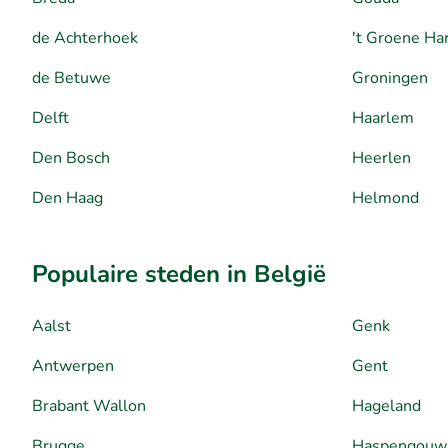
de Achterhoek
't Groene Ha
de Betuwe
Groningen
Delft
Haarlem
Den Bosch
Heerlen
Den Haag
Helmond
Populaire steden in België
Aalst
Genk
Antwerpen
Gent
Brabant Wallon
Hageland
Brugge
Haspengouw