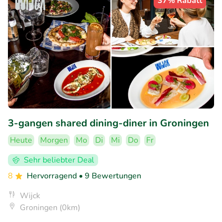
37% Rabatt
3-gangen shared dining-diner in Groningen
Heute
Morgen
Mo
Di
Mi
Do
Fr
Sehr beliebter Deal
8
Hervorragend
• 9 Bewertungen
Wijck
Groningen (0km)