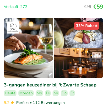
€59
Verkauft: 272
€99
33% Rabatt
3-gangen keuzediner bij 't Zwarte Schaap
Heute
Morgen
Mo
Di
Mi
Do
Fr
9.2
Perfekt
• 112 Bewertungen