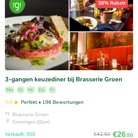
38% Rabatt
3-gangen keuzediner bij Brasserie Groen
Mo
Di
Mi
Do
Fr
9.9
Perfekt
• 196 Bewertungen
Brasserie Groen
Groningen (0km)
€26
Verkauft: 350
€42
,50
,50