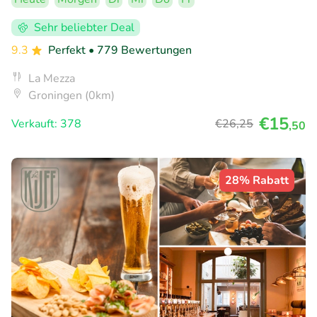
Sehr beliebter Deal
9.3
Perfekt
• 779 Bewertungen
La Mezza
Groningen (0km)
€15
Verkauft: 378
€26
,25
,50
28% Rabatt