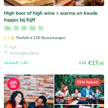
High beer of high wine + warme en koude
hapjes bij Kijff
Mo
Di
Mi
Do
Fr
9.4
Perfekt
• 235 Bewertungen
Kijff
Groningen (0km)
€17
Verkauft: 148
€25
,95
35% Rabatt