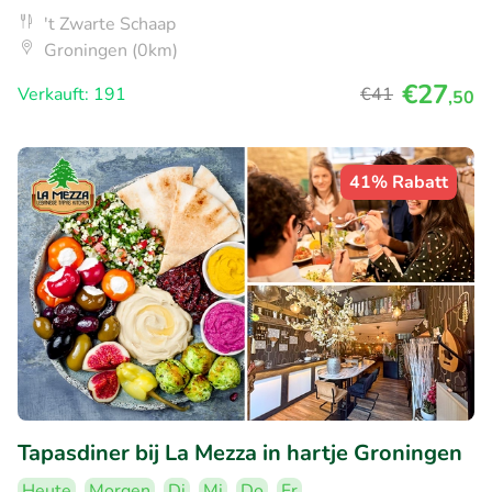
't Zwarte Schaap
Groningen (0km)
€27
Verkauft: 191
€41
,50
41% Rabatt
Tapasdiner bij La Mezza in hartje Groningen
Heute
Morgen
Di
Mi
Do
Fr