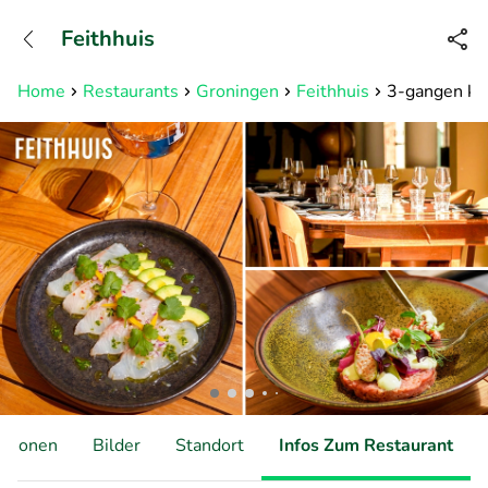
+31882050505
Feithhuis
Erreichbar bis 23:00 Uhr
Home
Restaurants
Groningen
Feithhuis
3-gangen keu
ationen
Bilder
Standort
Infos Zum Restaurant