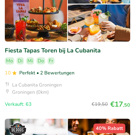
Fiesta Tapas Toren bij La Cubanita
Mo
Di
Mi
Do
Fr
10
Perfekt
• 2 Bewertungen
La Cubanita Groningen
Groningen (0km)
€17
Verkauft: 63
€19
,50
,50
40% Rabatt