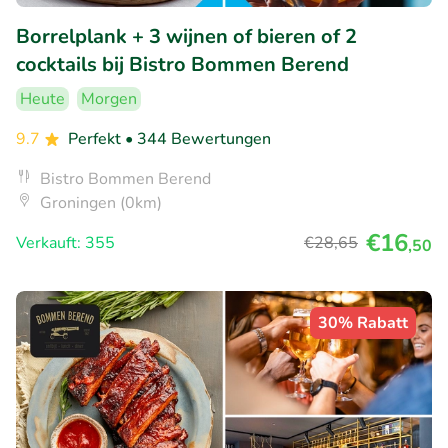
Borrelplank + 3 wijnen of bieren of 2
cocktails bij Bistro Bommen Berend
Heute
Morgen
9.7
Perfekt
• 344 Bewertungen
Bistro Bommen Berend
Groningen (0km)
€16
Verkauft: 355
€28
,65
,50
30% Rabatt