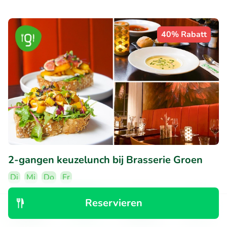
40% Rabatt
2-gangen keuzelunch bij Brasserie Groen
Di
Mi
Do
Fr
9.9
Perfekt
• 196 Bewertungen
Reservieren
Entdecken
Suchen
Buchungen
Menü
Brasserie Groen