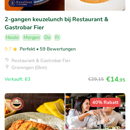
2-gangen keuzelunch bij Restaurant &
Gastrobar Fier
Heute
Morgen
Do
Fr
9.7
Perfekt
• 59 Bewertungen
Restaurant & Gastrobar Fier
Groningen (0km)
€14
Verkauft: 63
€29
,15
,95
40% Rabatt