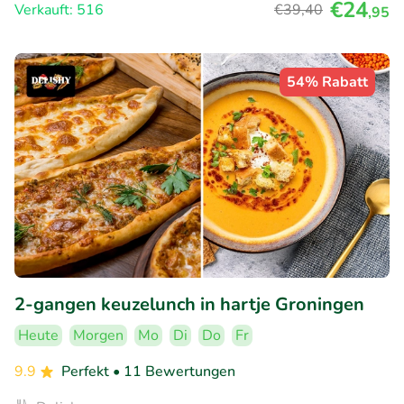
€24
Verkauft: 516
€39
,40
,95
54% Rabatt
2-gangen keuzelunch in hartje Groningen
Heute
Morgen
Mo
Di
Do
Fr
9.9
Perfekt
• 11 Bewertungen