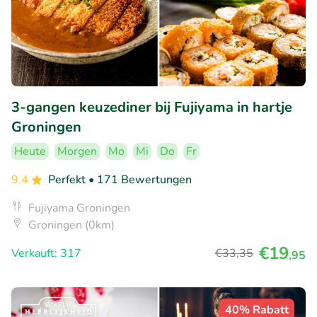
3-gangen keuzediner bij Fujiyama in hartje
Groningen
Heute
Morgen
Mo
Mi
Do
Fr
9.4
Perfekt
• 171 Bewertungen
Fujiyama Groningen
Groningen (0km)
€19
Verkauft: 317
€33
,35
,95
40% Rabatt