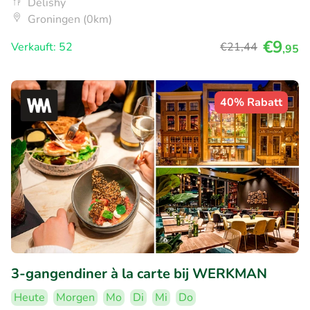
Delishy
Groningen (0km)
€9
Verkauft: 52
€21
,44
,95
40% Rabatt
3-gangendiner à la carte bij WERKMAN
Heute
Morgen
Mo
Di
Mi
Do