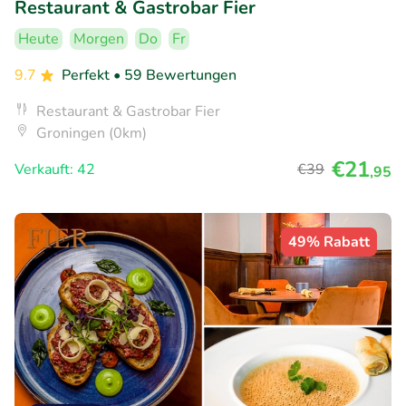
Restaurant & Gastrobar Fier
Heute
Morgen
Do
Fr
9.7
Perfekt
• 59 Bewertungen
Restaurant & Gastrobar Fier
Groningen (0km)
€21
Verkauft: 42
€39
,95
49% Rabatt