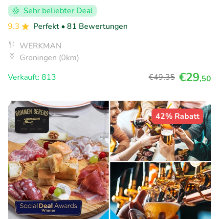
Sehr beliebter Deal
9.3
Perfekt
• 81 Bewertungen
WERKMAN
Groningen (0km)
€29
Verkauft: 813
€49
,35
,50
42% Rabatt