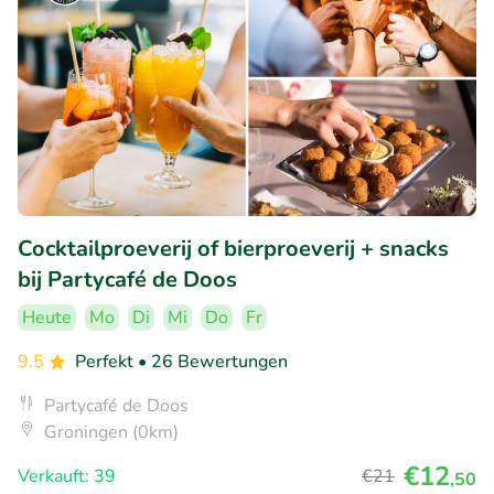
Cocktailproeverij of bierproeverij + snacks
bij Partycafé de Doos
Heute
Mo
Di
Mi
Do
Fr
9.5
Perfekt
• 26 Bewertungen
Partycafé de Doos
Groningen (0km)
€12
Verkauft: 39
€21
,50