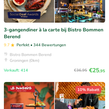
3-gangendiner à la carte bij Bistro Bommen
Berend
9.7
Perfekt
• 344 Bewertungen
Bistro Bommen Berend
Groningen (0km)
€25
Verkauft: 414
€36
,95
,95
10% Rabatt