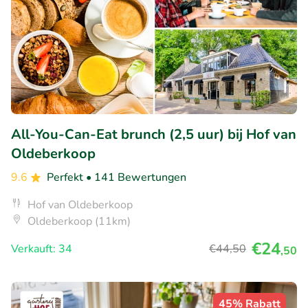
All-You-Can-Eat brunch (2,5 uur) bij Hof van
Oldeberkoop
9.6
Perfekt
• 141 Bewertungen
Hof van Oldeberkoop
Oldeberkoop (11km)
€24
Verkauft: 34
€44
,50
,50
45% Rabatt