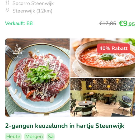
Socorro Steenwijk
Steenwijk (12km)
€9
Verkauft: 88
€17
,85
,95
40% Rabatt
2-gangen keuzelunch in hartje Steenwijk
Heute
Morgen
Sa