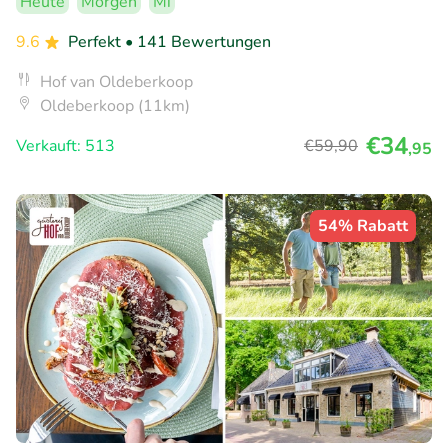
Heute
Morgen
Mi
9.6
Perfekt
• 141 Bewertungen
Hof van Oldeberkoop
Oldeberkoop (11km)
€34
Verkauft: 513
€59
,90
,95
54% Rabatt