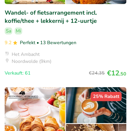
Wandel- of fietsarrangement incl.
koffie/thee + lekkernij + 12-uurtje
Sa
Mi
9.2
Perfekt
• 13 Bewertungen
Het Ambacht
Noordwolde (9km)
€12
Verkauft: 61
€24
,35
,50
25% Rabatt