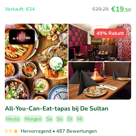
€19
Verkauft: 634
€29
,25
,50
49% Rabatt
All-You-Can-Eat-tapas bij De Sultan
Heute
Morgen
Sa
So
Di
Mi
8.9
Hervorragend
• 487 Bewertungen