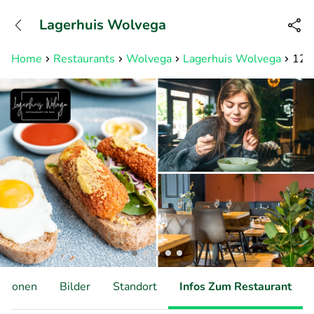
+31882050505
Lagerhuis Wolvega
Erreichbar bis 23:00 Uhr
Home
Restaurants
Wolvega
Lagerhuis Wolvega
12-u
ationen
Bilder
Standort
Infos Zum Restaurant