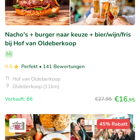
Nacho's + burger naar keuze + bier/wijn/fris
bij Hof van Oldeberkoop
Mi
9.6
Perfekt
• 141 Bewertungen
Hof van Oldeberkoop
Oldeberkoop (11km)
€16
Verkauft: 86
€27
,95
,95
45% Rabatt