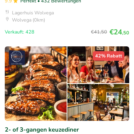
9.9
Perfekt
• 432 Bewertungen
Lagerhuis Wolvega
Wolvega (0km)
€24
Verkauft: 428
€41
,50
,50
42% Rabatt
2- of 3-gangen keuzediner