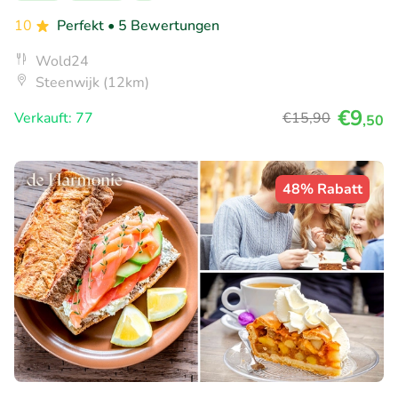
10
Perfekt
• 5 Bewertungen
Wold24
Steenwijk (12km)
€9
Verkauft: 77
€15
,90
,50
48% Rabatt