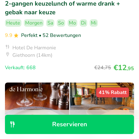
2-gangen keuzelunch of warme drank +
gebak naar keuze
Heute
Morgen
Sa
So
Mo
Di
Mi
9.9
Perfekt
• 52 Bewertungen
Hotel De Harmonie
Giethoorn (14km)
€12
Verkauft: 668
€24
,75
,95
41% Rabatt
Reservieren
Entdecken
Suchen
Buchungen
Menü