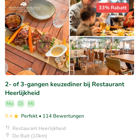
33% Rabatt
2- of 3-gangen keuzediner bij Restaurant
Heerlijkheid
Mo
Di
Mi
9.4
Perfekt
• 114 Bewertungen
Restaurant Heerlijkheid
De Bult (10km)