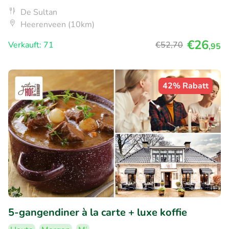
De Sultan
Heerenveen (10km)
€26
Verkauft: 71
€52
,70
,95
42% Rabatt
5-gangendiner à la carte + luxe koffie