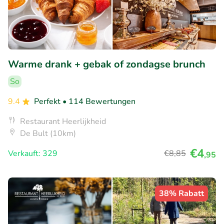
Warme drank + gebak of zondagse brunch
So
9.4
Perfekt
• 114 Bewertungen
Restaurant Heerlijkheid
De Bult (10km)
€4
Verkauft: 329
€8
,85
,95
38% Rabatt