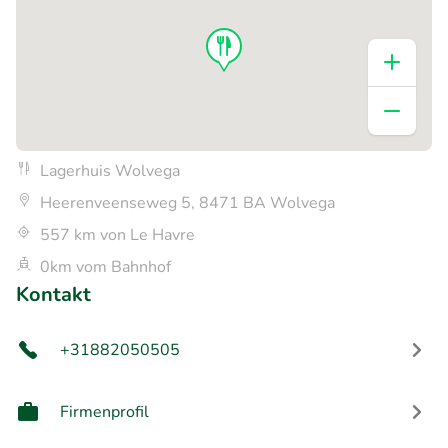
Lagerhuis Wolvega
Heerenveenseweg 5, 8471 BA Wolvega
557 km von Le Havre
0km vom Bahnhof
Kontakt
+31882050505
Firmenprofil