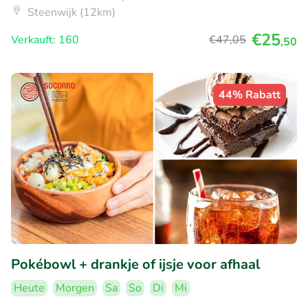
Steenwijk (12km)
€25
Verkauft: 160
€47
,05
,50
44% Rabatt
Pokébowl + drankje of ijsje voor afhaal
Heute
Morgen
Sa
So
Di
Mi