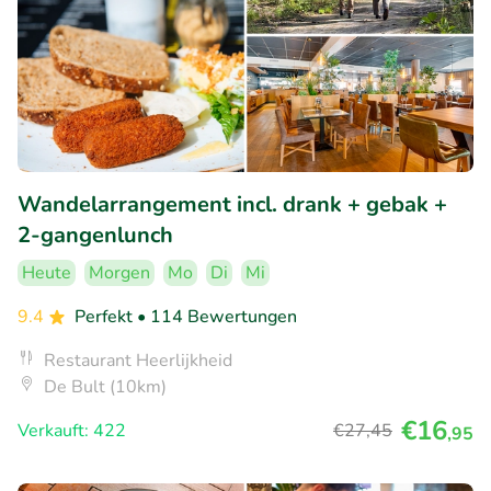
Wandelarrangement incl. drank + gebak +
2-gangenlunch
Heute
Morgen
Mo
Di
Mi
9.4
Perfekt
• 114 Bewertungen
Restaurant Heerlijkheid
De Bult (10km)
€16
Verkauft: 422
€27
,45
,95