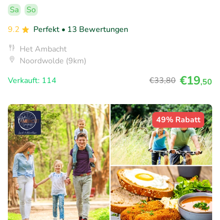
Sa
So
9.2
Perfekt
• 13 Bewertungen
Het Ambacht
Noordwolde (9km)
€19
Verkauft: 114
€33
,80
,50
49% Rabatt