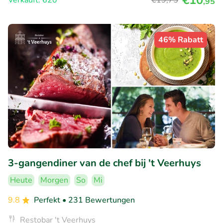
€10
Verkauft: 620
€19
,75
,95
46% Rabatt
3-gangendiner van de chef bij 't Veerhuys
Heute
Morgen
So
Mi
9.8
Perfekt
• 231 Bewertungen
Restobar 't Veerhuys