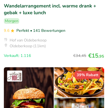
Wandelarrangement incl. warme drank +
gebak + luxe lunch
Morgen
9.6
Perfekt
• 141 Bewertungen
Hof van Oldeberkoop
Oldeberkoop (11km)
€15
Verkauft: 1.116
€34
,45
,95
39% Rabatt