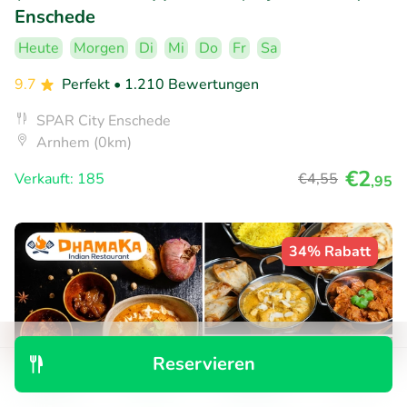
Enschede
Heute
Morgen
Di
Mi
Do
Fr
Sa
9.7
Perfekt
• 1.210 Bewertungen
SPAR City Enschede
Arnhem (0km)
€2
Verkauft: 185
€4
,55
,95
34% Rabatt
Reservieren
Entdecken
Suchen
Buchungen
Menü