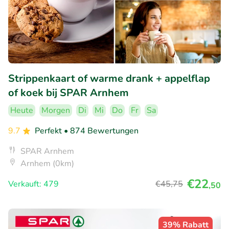
Strippenkaart of warme drank + appelflap
of koek bij SPAR Arnhem
Heute
Morgen
Di
Mi
Do
Fr
Sa
9.7
Perfekt
• 874 Bewertungen
SPAR Arnhem
Arnhem (0km)
€22
Verkauft: 479
€45
,75
,50
39% Rabatt