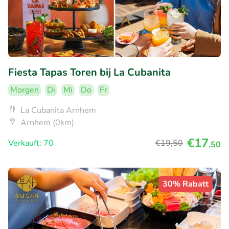
Fiesta Tapas Toren bij La Cubanita
Morgen
Di
Mi
Do
Fr
La Cubanita Arnhem
Arnhem (0km)
€17
Verkauft: 70
€19
,50
,50
30% Rabatt