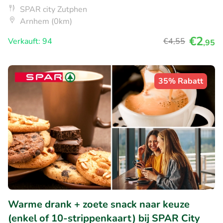
SPAR city Zutphen
Arnhem (0km)
€2
Verkauft: 94
€4
,55
,95
35% Rabatt
Warme drank + zoete snack naar keuze
(enkel of 10-strippenkaart) bij SPAR City