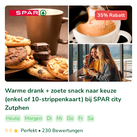
35% Rabatt
Warme drank + zoete snack naar keuze
(enkel of 10-strippenkaart) bij SPAR city
Zutphen
Heute
Morgen
Di
Mi
Do
Fr
Sa
9.8
Perfekt
• 230 Bewertungen