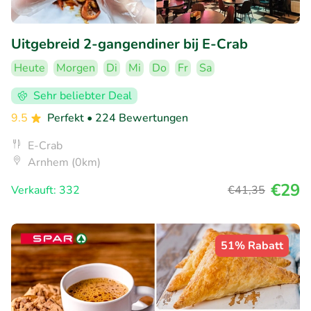
Uitgebreid 2-gangendiner bij E-Crab
Heute
Morgen
Di
Mi
Do
Fr
Sa
Sehr beliebter Deal
9.5
Perfekt
• 224 Bewertungen
E-Crab
Arnhem (0km)
€29
Verkauft: 332
€41
,35
51% Rabatt