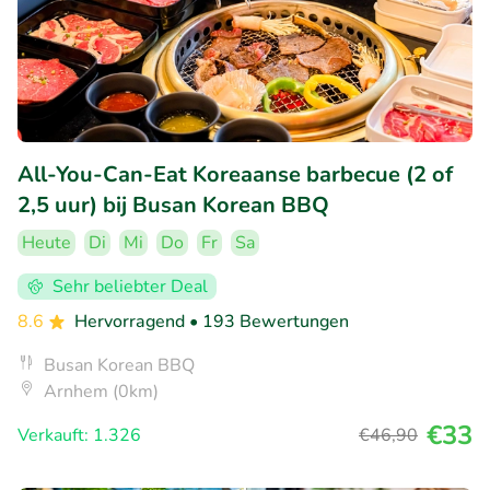
All-You-Can-Eat Koreaanse barbecue (2 of
2,5 uur) bij Busan Korean BBQ
Heute
Di
Mi
Do
Fr
Sa
Sehr beliebter Deal
8.6
Hervorragend
• 193 Bewertungen
Busan Korean BBQ
Arnhem (0km)
€33
Verkauft: 1.326
€46
,90