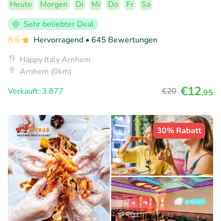
Heute
Morgen
Di
Mi
Do
Fr
Sa
Sehr beliebter Deal
8.6
Hervorragend
• 645 Bewertungen
Happy Italy Arnhem
Arnhem (0km)
€12
Verkauft: 3.877
€20
,95
30% Rabatt