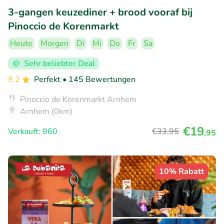
3-gangen keuzediner + brood vooraf bij
Pinoccio de Korenmarkt
Heute
Morgen
Di
Mi
Do
Fr
Sa
Sehr beliebter Deal
9.2
Perfekt
• 145 Bewertungen
Pinoccio de Korenmarkt Arnhem
Arnhem (0km)
€19
Verkauft: 960
€33
,95
,95
10% Rabatt