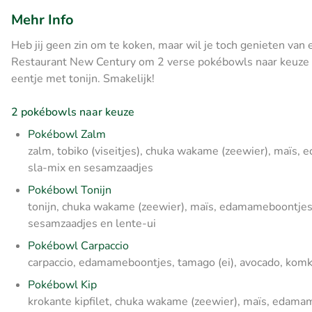
Mehr Info
Heb jij geen zin om te koken, maar wil je toch genieten van 
Restaurant New Century om 2 verse pokébowls naar keuze a
eentje met tonijn. Smakelijk!
2 pokébowls naar keuze
Pokébowl Zalm
zalm, tobiko (viseitjes), chuka wakame (zeewier), maïs
sla-mix en sesamzaadjes
Pokébowl Tonijn
tonijn, chuka wakame (zeewier), maïs, edamameboontjes
sesamzaadjes en lente-ui
Pokébowl Carpaccio
carpaccio, edamameboontjes, tamago (ei), avocado, kom
Pokébowl Kip
krokante kipfilet, chuka wakame (zeewier), maïs, edama