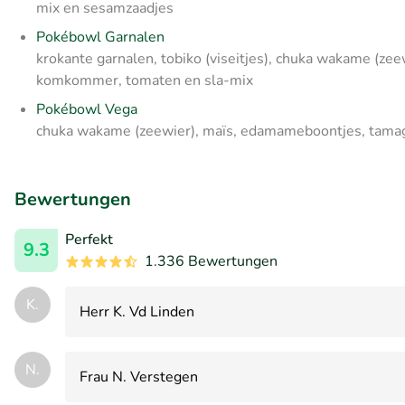
mix en sesamzaadjes
Pokébowl Garnalen
krokante garnalen, tobiko (viseitjes), chuka wakame (ze
komkommer, tomaten en sla-mix
Pokébowl Vega
chuka wakame (zeewier), maïs, edamameboontjes, tamag
Bewertungen
Perfekt
9.3
1.336 Bewertungen
K.
Herr K. Vd Linden
N.
Frau N. Verstegen