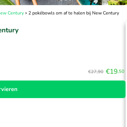
New Century
2 pokébowls om af te halen bij New Century
entury
€19
,50
€27,90
rvieren