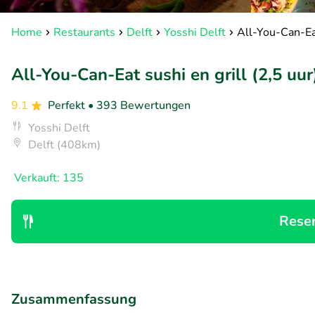
Home
Restaurants
Delft
Yosshi Delft
All-You-Can-Eat 
All-You-Can-Eat sushi en grill (2,5 uur)
9.1
Perfekt
• 393 Bewertungen
Yosshi Delft
Delft (408km)
Verkauft: 135
Rese
Zusammenfassung