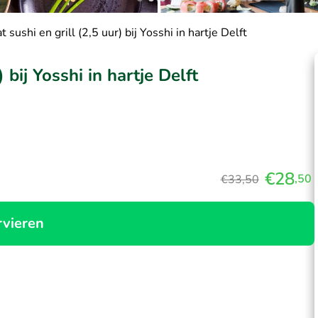
sushi en grill (2,5 uur) bij Yosshi in hartje Delft
 bij Yosshi in hartje Delft
€28
,50
€33,50
rvieren