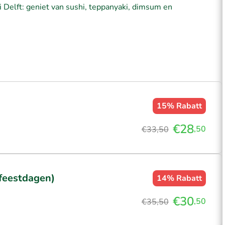
hi Delft: geniet van sushi, teppanyaki, dimsum en
15%
Rabatt
€28
,50
€33,50
 feestdagen)
14%
Rabatt
€30
,50
€35,50