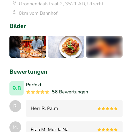
Groenendaalstraat 2, 3521 AD, Utrecht
0km vom Bahnhof
Bilder
+1
Bewertungen
Perfekt
9.8
56 Bewertungen
R.
Herr R. Palm
M.
Frau M. Mur Ja Na