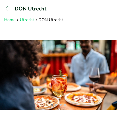
+31882050505
DON Utrecht
Erreichbar bis 23:00 Uhr (max
0,09€/Min)
Home
Utrecht
DON Utrecht