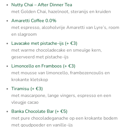
Nutty Chai – After Dinner Tea
met Golden Chai, hazelnoot, steranijs en kruiden
Amaretti Coffee 0.0%
met espresso, alcoholvrije Amaretti van Lyre’s, room
en slagroom
Lava­cake met pistache-ijs
(+ €3)
met warme chocoladecake en smeuïge kern,
geserveerd met pistache-ijs
Limoncello en Framboos
(+ €3)
met mousse van limoncello, frambozencoulis en
krokante kletskop
Tiramisu
(+ €3)
met mascarpone, lange vingers, espresso en een
vleugje cacao
Banka Chocolate Bar
(+ €5)
met pure chocoladeganache op een krokante bodem
met goudpoeder en vanille-ijs