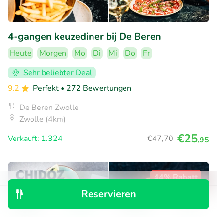
4-gangen keuzediner bij De Beren
Heute
Morgen
Mo
Di
Mi
Do
Fr
Sehr beliebter Deal
9.2
Perfekt
• 272 Bewertungen
De Beren Zwolle
Zwolle (4km)
€25
Verkauft: 1.324
€47
,70
,95
44% Rabatt
Reservieren
Entdecken
Suchen
Buchungen
Menü