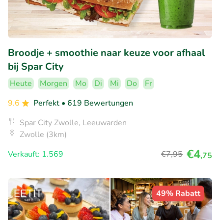
Broodje + smoothie naar keuze voor afhaal
bij Spar City
Heute
Morgen
Mo
Di
Mi
Do
Fr
9.6
Perfekt
• 619 Bewertungen
Spar City Zwolle, Leeuwarden
Zwolle (3km)
€4
Verkauft: 1.569
€7
,95
,75
49% Rabatt