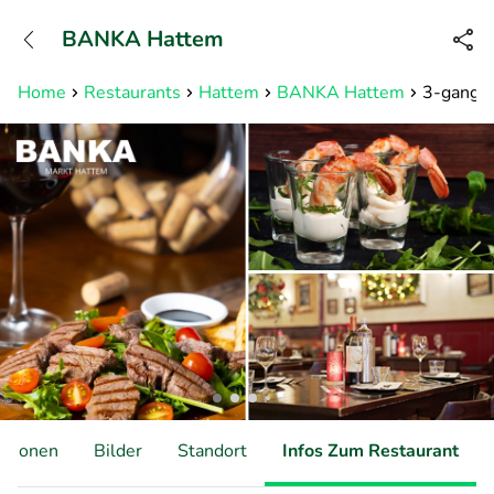
+31882050505
BANKA Hattem
Erreichbar bis 23:00 Uhr (max
0,09€/Min)
Home
Restaurants
Hattem
BANKA Hattem
3-gangen
ationen
Bilder
Standort
Infos Zum Restaurant