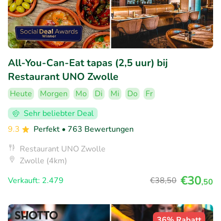
All-You-Can-Eat tapas (2,5 uur) bij
Restaurant UNO Zwolle
Heute
Morgen
Mo
Di
Mi
Do
Fr
Sehr beliebter Deal
9.3
Perfekt
• 763 Bewertungen
Restaurant UNO Zwolle
Zwolle (4km)
€30
Verkauft: 2.479
€38
,50
,50
36% Rabatt