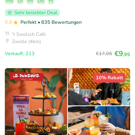
Mo
Di
Mi
Do
Fr
Sehr beliebter Deal
9.8
Perfekt
• 835 Bewertungen
't Swolsch Café
Zwolle (4km)
€9
Verkauft: 213
€17
,05
,95
10% Rabatt