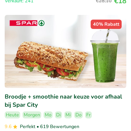
€18
Verkauft: 241
€28
,10
40% Rabatt
Broodje + smoothie naar keuze voor afhaal
bij Spar City
Heute
Morgen
Mo
Di
Mi
Do
Fr
9.6
Perfekt
• 619 Bewertungen