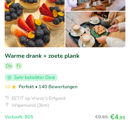
Warme drank + zoete plank
Do
Fr
Sehr beliebter Deal
10
Perfekt
• 140 Bewertungen
EETIT op Vrieze's Erfgoed
Wapenveld (3km)
€4
Verkauft: 805
€9
,65
,95