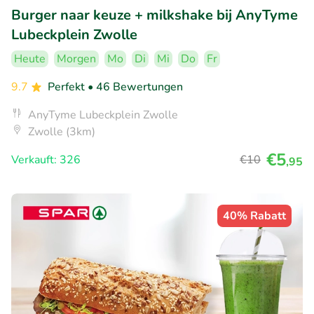
Burger naar keuze + milkshake bij AnyTyme
Lubeckplein Zwolle
Heute
Morgen
Mo
Di
Mi
Do
Fr
9.7
Perfekt
• 46 Bewertungen
AnyTyme Lubeckplein Zwolle
Zwolle (3km)
€5
Verkauft: 326
€10
,95
40% Rabatt