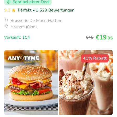
Sehr beliebter Deal
9.3
Perfekt
• 1.529 Bewertungen
Brasserie De Markt Hattem
Hattem (0km)
€19
Verkauft: 154
€45
,95
41% Rabatt