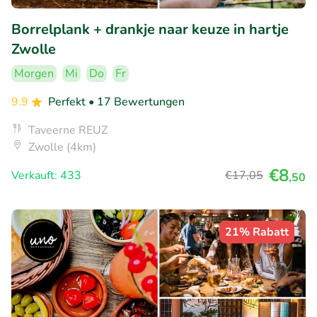
Borrelplank + drankje naar keuze in hartje
Zwolle
Morgen
Mi
Do
Fr
9.9
Perfekt
• 17 Bewertungen
Taveerne REUZ
Zwolle (4km)
€8
Verkauft: 433
€17
,05
,50
21% Rabatt