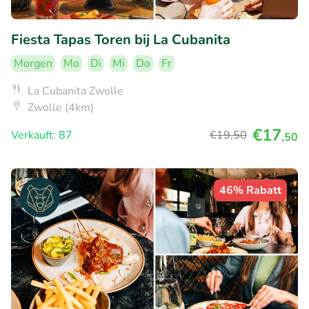
Fiesta Tapas Toren bij La Cubanita
Morgen
Mo
Di
Mi
Do
Fr
La Cubanita Zwolle
Zwolle (4km)
€17
Verkauft: 87
€19
,50
,50
46% Rabatt