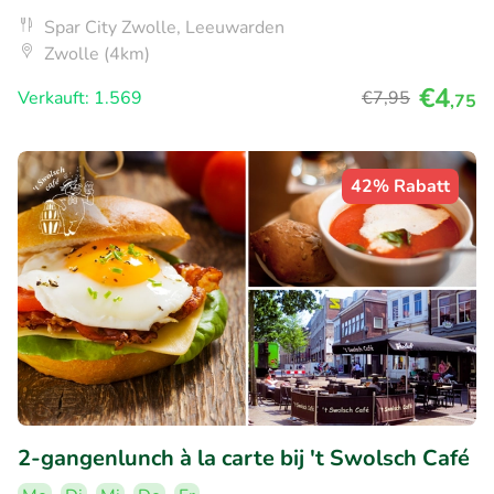
Spar City Zwolle, Leeuwarden
Zwolle (4km)
€4
Verkauft: 1.569
€7
,95
,75
42% Rabatt
2-gangenlunch à la carte bij 't Swolsch Café