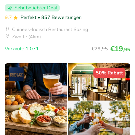
Sehr beliebter Deal
9.7
Perfekt
• 857 Bewertungen
Chinees-Indisch Restaurant Sozing
Zwolle (4km)
€19
Verkauft: 1.071
€29
,95
,95
50% Rabatt