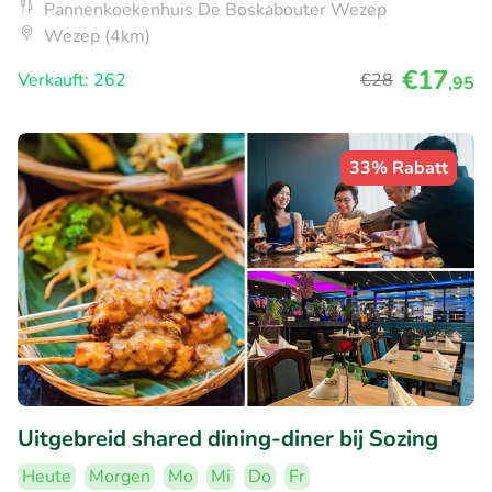
Pannenkoekenhuis De Boskabouter Wezep
Wezep (4km)
€17
Verkauft: 262
€28
,95
33% Rabatt
Uitgebreid shared dining-diner bij Sozing
Heute
Morgen
Mo
Mi
Do
Fr