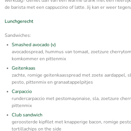
werkdag? Geniet dan van een warme drank met een heerlijk
de barista met een cappuccino of latte. Jij kan er weer tegen
Lunchgerecht
Sandwiches:
Smashed avocado (v)
avocadospread, hummus van tomaat, zoetzure cherrytomaatje
komkommer en pittenmix
Geitenkaas
zachte, romige geitenkaasspread met zoete aardappel, sl
pesto, pittenmix en granaatappelpitjes
Carpaccio
rundercarpaccio met pestomayonaise, sla, zoetzure che
pittenmix
Club sandwich
geroosterde kipfilet met knapperige bacon, romige pes
tortillachips on the side