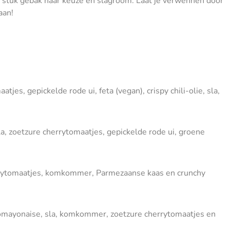
 stuk gebak naar keuze en slagroom. Laat je verwennen door
aan!
s, gepickelde rode ui, feta (vegan), crispy chili-olie, sla,
a, zoetzure cherrytomaatjes, gepickelde rode ui, groene
rrytomaatjes, komkommer, Parmezaanse kaas en crunchy
tomayonaise, sla, komkommer, zoetzure cherrytomaatjes en