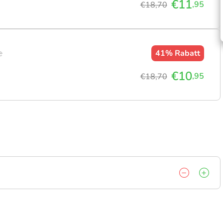
€11
,95
€18,70
e
41%
Rabatt
€10
,95
€18,70