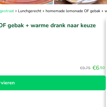
gestraat
Lunchgerecht + homemade lemonade OF gebak + w
F gebak + warme drank naar keuze
€6
,50
€9,75
rvieren