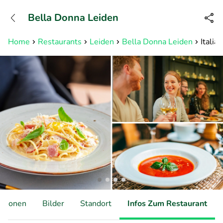
+31882050505
Bella Donna Leiden
Erreichbar bis 23:00 Uhr (max
0,09€/Min)
Home
Restaurants
Leiden
Bella Donna Leiden
Italia
ationen
Bilder
Standort
Infos Zum Restaurant