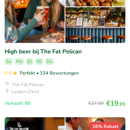
High beer bij The Fat Pelican
So
Mo
Di
Mi
Do
9.6
Perfekt
• 334 Bewertungen
The Fat Pelican
Leiden (2km)
€19
Verkauft: 88
€27
,50
,95
28% Rabatt