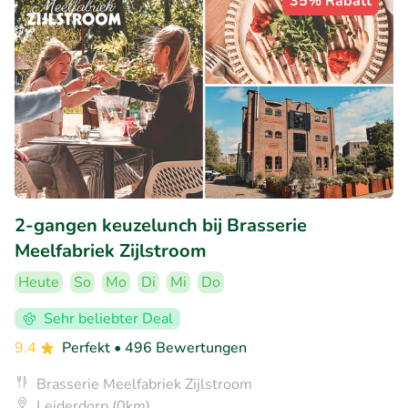
35% Rabatt
2-gangen keuzelunch bij Brasserie
Meelfabriek Zijlstroom
Heute
So
Mo
Di
Mi
Do
Sehr beliebter Deal
9.4
Perfekt
• 496 Bewertungen
Brasserie Meelfabriek Zijlstroom
Leiderdorp (0km)