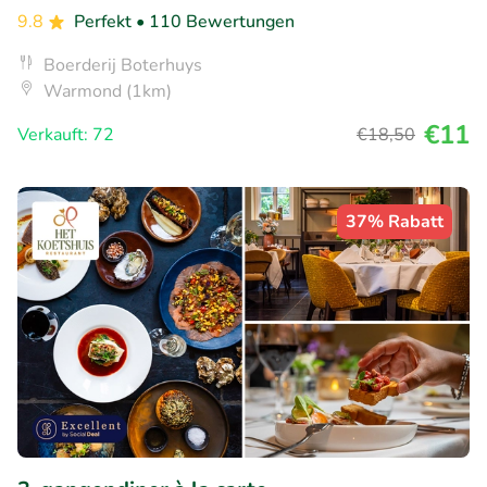
9.8
Perfekt
• 110 Bewertungen
Boerderij Boterhuys
Warmond (1km)
€11
Verkauft: 72
€18
,50
37% Rabatt