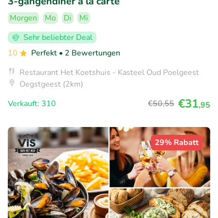
3-gangendiner à la carte
Morgen
Mo
Di
Mi
Sehr beliebter Deal
10
Perfekt
• 2 Bewertungen
Restaurant Het Koetshuis - Kasteel Oud Poelgeest
Oegstgeest (2km)
€31
Verkauft: 310
€50
,55
,95
29% Rabatt