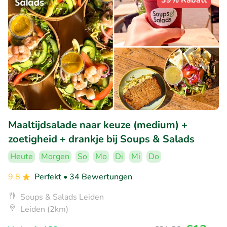
Maaltijdsalade naar keuze (medium) +
zoetigheid + drankje bij Soups & Salads
Heute
Morgen
So
Mo
Di
Mi
Do
9.8
Perfekt
• 34 Bewertungen
Soups & Salads Leiden
Leiden (2km)