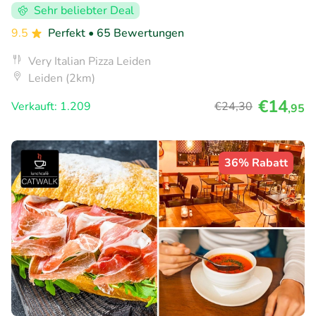
Sehr beliebter Deal
9.5
Perfekt
• 65 Bewertungen
Very Italian Pizza Leiden
Leiden (2km)
€14
Verkauft: 1.209
€24
,30
,95
36% Rabatt