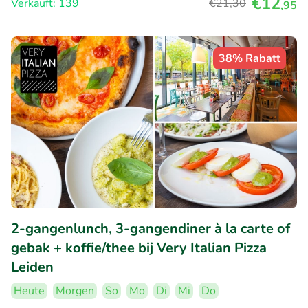
€12
Verkauft: 139
€21
,30
,95
38% Rabatt
2-gangenlunch, 3-gangendiner à la carte of
gebak + koffie/thee bij Very Italian Pizza
Leiden
Heute
Morgen
So
Mo
Di
Mi
Do