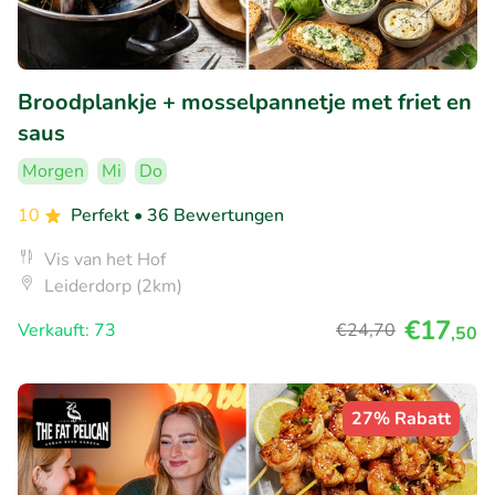
Broodplankje + mosselpannetje met friet en
saus
Morgen
Mi
Do
10
Perfekt
• 36 Bewertungen
Vis van het Hof
Leiderdorp (2km)
€17
Verkauft: 73
€24
,70
,50
27% Rabatt