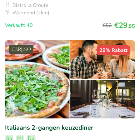
Bistro la Croute
Warmond (2km)
€29
Verkauft: 40
€52
,95
28% Rabatt
Italiaans 2-gangen keuzediner
So
Mi
Do