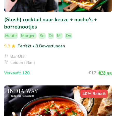
(Slush) cocktail naar keuze + nacho's +
borrelnootjes
Heute
Morgen
So
Di
Mi
Do
9.9
Perfekt
• 8 Bewertungen
Bar Olaf
Leiden (2km)
€9
Verkauft: 120
€17
,95
40% Rabatt