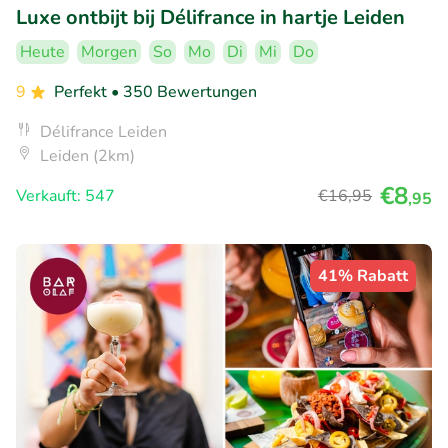
Luxe ontbijt bij Délifrance in hartje Leiden
Heute
Morgen
So
Mo
Di
Mi
Do
9
Perfekt
• 350 Bewertungen
Délifrance Leiden
Leiden (2km)
€8
Verkauft: 547
€16
,95
,95
41% Rabatt