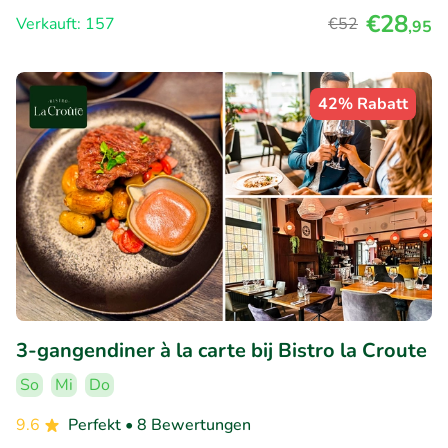
€28
Verkauft: 157
€52
,95
42% Rabatt
3-gangendiner à la carte bij Bistro la Croute
So
Mi
Do
9.6
Perfekt
• 8 Bewertungen