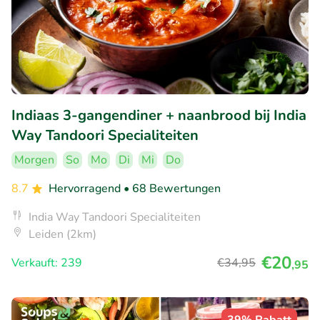
Indiaas 3-gangendiner + naanbrood bij India
Way Tandoori Specialiteiten
Morgen
So
Mo
Di
Mi
Do
8.7
Hervorragend
• 68 Bewertungen
India Way Tandoori Specialiteiten
Leiden (2km)
€20
Verkauft: 239
€34
,95
,95
39% Rabatt