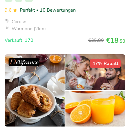
9.6
Perfekt
• 10 Bewertungen
Caruso
Warmond (2km)
€18
Verkauft: 170
€25
,80
,50
47% Rabatt