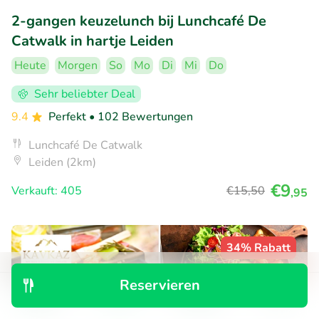
2-gangen keuzelunch bij Lunchcafé De
Catwalk in hartje Leiden
Heute
Morgen
So
Mo
Di
Mi
Do
Sehr beliebter Deal
9.4
Perfekt
• 102 Bewertungen
Lunchcafé De Catwalk
Leiden (2km)
€9
Verkauft: 405
€15
,50
,95
34% Rabatt
Reservieren
Entdecken
Suchen
Buchungen
Menü