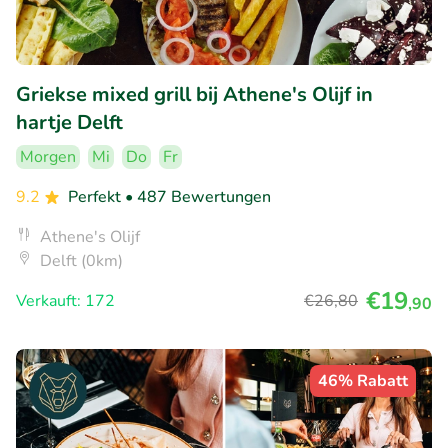
Griekse mixed grill bij Athene's Olijf in
hartje Delft
Morgen
Mi
Do
Fr
9.2
Perfekt
• 487 Bewertungen
Athene's Olijf
Delft (0km)
€19
Verkauft: 172
€26
,80
,90
46% Rabatt