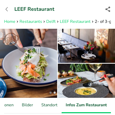
+31882050505
LEEF Restaurant
Erreichbar bis 23:00 Uhr (max
0,09€/Min)
Home
Restaurants
Delft
LEEF Restaurant
2- of 3-ga
ationen
Bilder
Standort
Infos Zum Restaurant