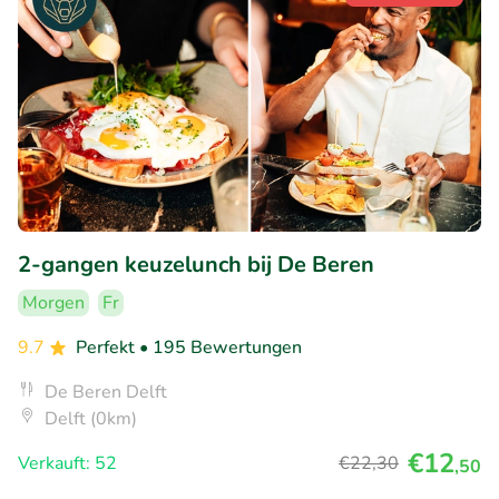
2-gangen keuzelunch bij De Beren
Morgen
Fr
9.7
Perfekt
• 195 Bewertungen
De Beren Delft
Delft (0km)
€12
Verkauft: 52
€22
,30
,50