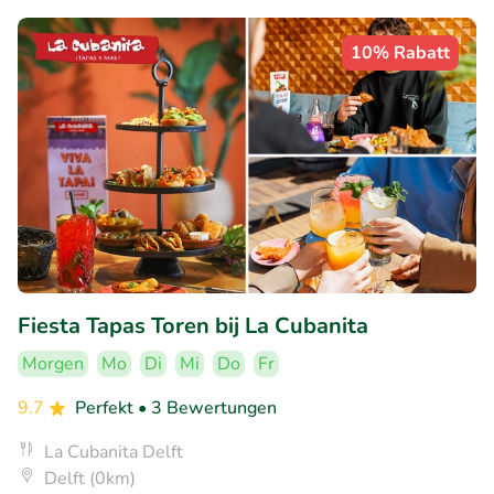
10% Rabatt
Fiesta Tapas Toren bij La Cubanita
Morgen
Mo
Di
Mi
Do
Fr
9.7
Perfekt
• 3 Bewertungen
La Cubanita Delft
Delft (0km)