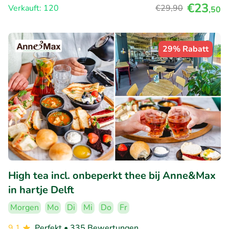
€23
Verkauft: 120
€29
,90
,50
29% Rabatt
High tea incl. onbeperkt thee bij Anne&Max
in hartje Delft
Morgen
Mo
Di
Mi
Do
Fr
9.1
Perfekt
• 335 Bewertungen