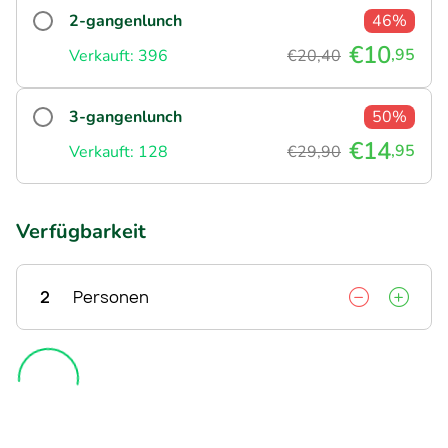
2-gangenlunch
46%
€10
,95
Verkauft: 396
€20,40
3-gangenlunch
50%
€14
,95
Verkauft: 128
€29,90
Verfügbarkeit
2
Personen