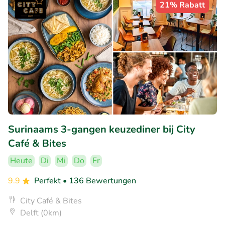
21% Rabatt
Surinaams 3-gangen keuzediner bij City
Café & Bites
Heute
Di
Mi
Do
Fr
9.9
Perfekt
• 136 Bewertungen
City Café & Bites
Delft (0km)