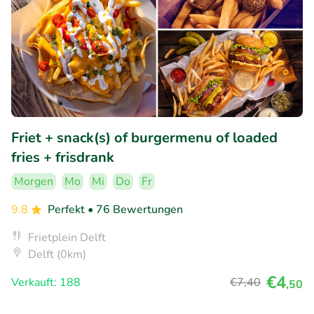
Friet + snack(s) of burgermenu of loaded
fries + frisdrank
Morgen
Mo
Mi
Do
Fr
9.8
Perfekt
• 76 Bewertungen
Frietplein Delft
Delft (0km)
€4
Verkauft: 188
€7
,40
,50