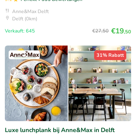
Anne&Max Delft
Delft (0km)
€19
Verkauft: 645
€27
,50
,50
31% Rabatt
Luxe lunchplank bij Anne&Max in Delft