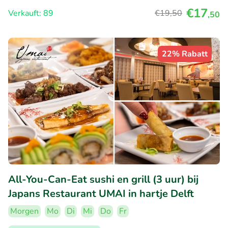
€17
Verkauft: 89
€19
,50
,50
22% Rabatt
All-You-Can-Eat sushi en grill (3 uur) bij
Japans Restaurant UMAI in hartje Delft
Morgen
Mo
Di
Mi
Do
Fr