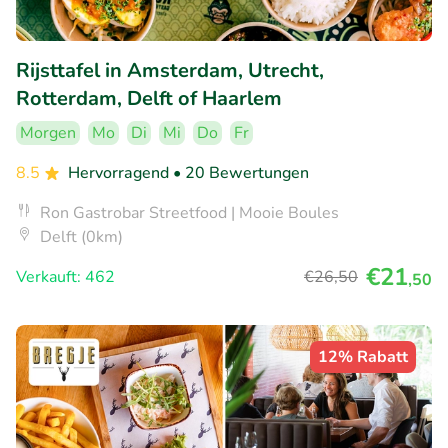
Rijsttafel in Amsterdam, Utrecht,
Rotterdam, Delft of Haarlem
Morgen
Mo
Di
Mi
Do
Fr
8.5
Hervorragend
• 20 Bewertungen
Ron Gastrobar Streetfood | Mooie Boules
Delft (0km)
€21
Verkauft: 462
€26
,50
,50
12% Rabatt