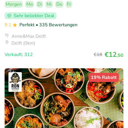
Morgen
Mo
Di
Mi
Do
Fr
Sehr beliebter Deal
9.1
Perfekt
• 335 Bewertungen
Anne&Max Delft
Delft (0km)
€12
Verkauft: 312
€18
,50
19% Rabatt