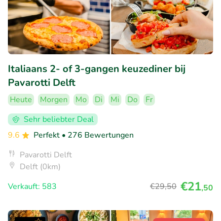
Italiaans 2- of 3-gangen keuzediner bij
Pavarotti Delft
Heute
Morgen
Mo
Di
Mi
Do
Fr
Sehr beliebter Deal
9.6
Perfekt
• 276 Bewertungen
Pavarotti Delft
Delft (0km)
€21
Verkauft: 583
€29
,50
,50