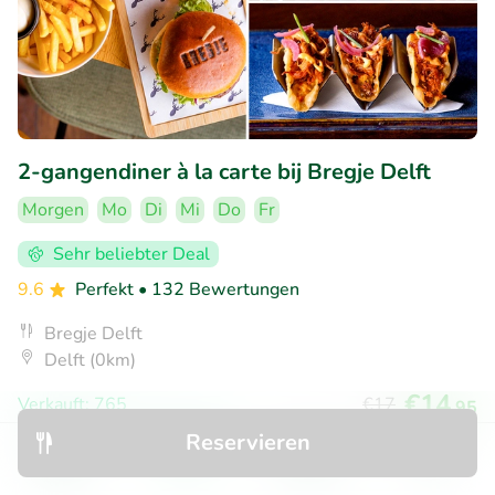
2-gangendiner à la carte bij Bregje Delft
Morgen
Mo
Di
Mi
Do
Fr
Sehr beliebter Deal
9.6
Perfekt
• 132 Bewertungen
Bregje Delft
Delft (0km)
€14
Verkauft: 765
€17
,95
Reservieren
Entdecken
Suchen
Buchungen
Menü
15% Rabatt