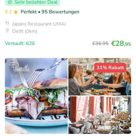
Sehr beliebter Deal
9.1
Perfekt
• 95 Bewertungen
Japans Restaurant UMAI
Delft (0km)
€28
Verkauft: 626
€36
,95
,95
31% Rabatt