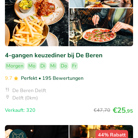
4-gangen keuzediner bij De Beren
Morgen
Mo
Di
Mi
Do
Fr
9.7
Perfekt
• 195 Bewertungen
De Beren Delft
Delft (0km)
€25
Verkauft: 320
€47
,70
,95
44% Rabatt