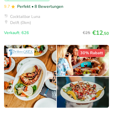
9.7
Perfekt
• 8 Bewertungen
Cocktailbar Luna
Delft (0km)
€12
Verkauft: 626
€25
,50
30% Rabatt