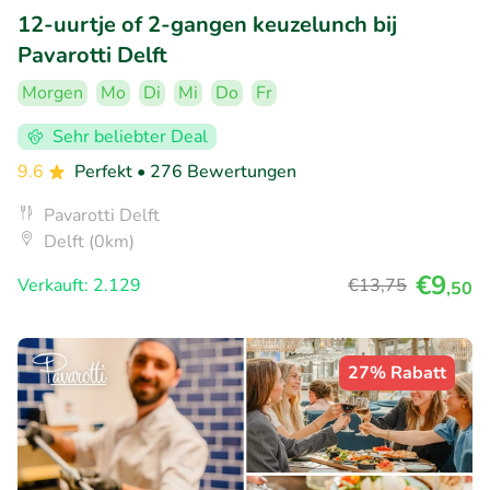
12-uurtje of 2-gangen keuzelunch bij
Pavarotti Delft
Morgen
Mo
Di
Mi
Do
Fr
Sehr beliebter Deal
9.6
Perfekt
• 276 Bewertungen
Pavarotti Delft
Delft (0km)
€9
Verkauft: 2.129
€13
,75
,50
27% Rabatt