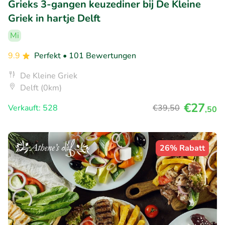
Grieks 3-gangen keuzediner bij De Kleine
Griek in hartje Delft
Mi
9.9
Perfekt
• 101 Bewertungen
De Kleine Griek
Delft (0km)
€27
Verkauft: 528
€39
,50
,50
26% Rabatt