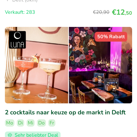
Delft (0km)
€12
Verkauft: 283
€20
,90
,50
50% Rabatt
2 cocktails naar keuze op de markt in Delft
Mo
Di
Mi
Do
Fr
Sehr beliebter Deal