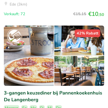
Ede (3km)
€10
Verkauft: 72
€15
,15
,50
42% Rabatt
3-gangen keuzediner bij Pannenkoekenhuis
De Langenberg