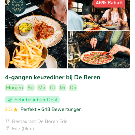
46% Rabatt
4-gangen keuzediner bij De Beren
Morgen
So
Mo
Di
Mi
Do
Sehr beliebter Deal
9.5
Perfekt
• 648 Bewertungen
Restaurant De Beren Ede
Ede (0km)