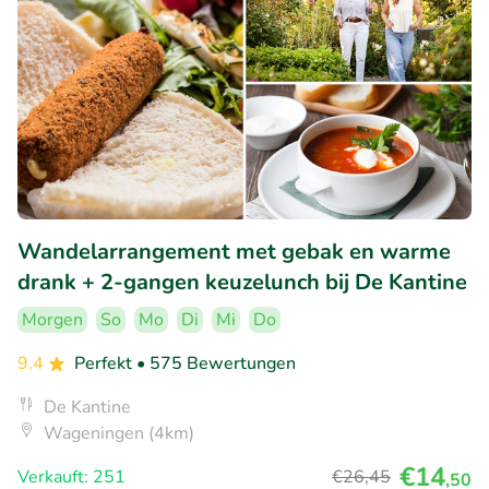
Wandelarrangement met gebak en warme
drank + 2-gangen keuzelunch bij De Kantine
Morgen
So
Mo
Di
Mi
Do
9.4
Perfekt
• 575 Bewertungen
De Kantine
Wageningen (4km)
€14
Verkauft: 251
€26
,45
,50