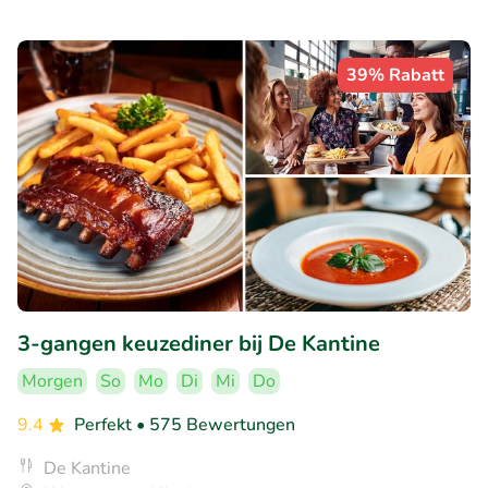
39% Rabatt
3-gangen keuzediner bij De Kantine
Morgen
So
Mo
Di
Mi
Do
9.4
Perfekt
• 575 Bewertungen
De Kantine