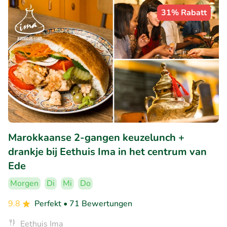
31% Rabatt
Marokkaanse 2-gangen keuzelunch +
drankje bij Eethuis Ima in het centrum van
Ede
Morgen
Di
Mi
Do
9.8
Perfekt
• 71 Bewertungen
Eethuis Ima