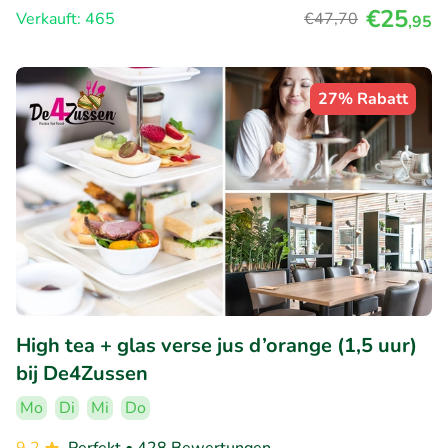
€25
Verkauft: 465
€47
,70
,95
27% Rabatt
High tea + glas verse jus d’orange (1,5 uur)
bij De4Zussen
Mo
Di
Mi
Do