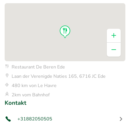
Restaurant De Beren Ede
Laan der Verenigde Naties 165, 6716 JC Ede
480 km von Le Havre
2km vom Bahnhof
Kontakt
+31882050505