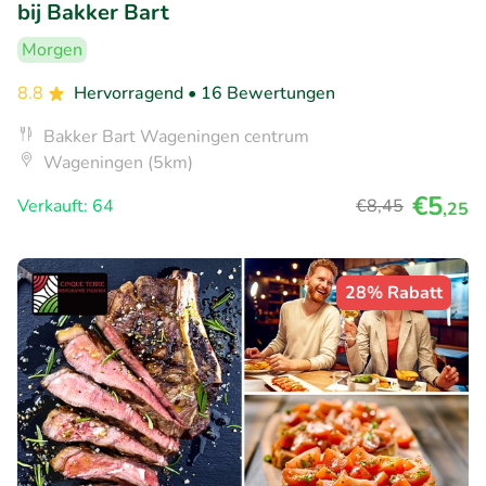
bij Bakker Bart
Morgen
8.8
Hervorragend
• 16 Bewertungen
Bakker Bart Wageningen centrum
Wageningen (5km)
€5
Verkauft: 64
€8
,45
,25
28% Rabatt