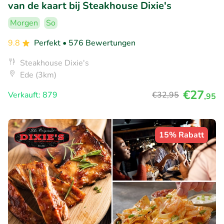
van de kaart bij Steakhouse Dixie's
Morgen
So
9.8
Perfekt
• 576 Bewertungen
Steakhouse Dixie's
Ede (3km)
€27
Verkauft: 879
€32
,95
,95
15% Rabatt