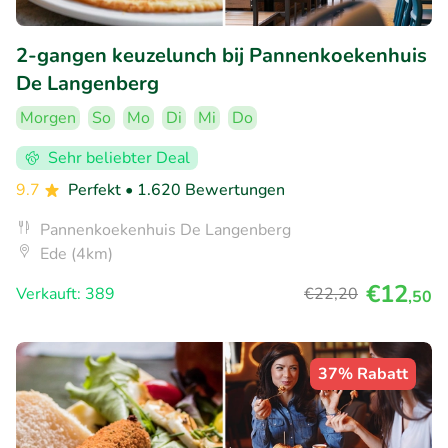
2-gangen keuzelunch bij Pannenkoekenhuis
De Langenberg
Morgen
So
Mo
Di
Mi
Do
Sehr beliebter Deal
9.7
Perfekt
• 1.620 Bewertungen
Pannenkoekenhuis De Langenberg
Ede (4km)
€12
Verkauft: 389
€22
,20
,50
37% Rabatt