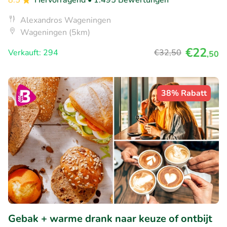
8.5
Hervorragend
• 1.495 Bewertungen
Alexandros Wageningen
Wageningen (5km)
€22
Verkauft: 294
€32
,50
,50
38% Rabatt
Gebak + warme drank naar keuze of ontbijt