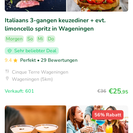
Italiaans 3-gangen keuzediner + evt.
limoncello spritz in Wageningen
Morgen
So
Mi
Do
Sehr beliebter Deal
9.4
Perfekt
• 29 Bewertungen
Cinque Terre Wageningen
Wageningen (5km)
€25
Verkauft: 601
€36
,95
56% Rabatt