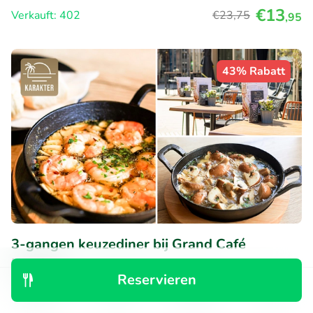
€13
Verkauft: 402
€23
,75
,95
43% Rabatt
3-gangen keuzediner bij Grand Café
Karakter
Reservieren
Morgen
So
Mi
Do
Entdecken
Suchen
Buchungen
Menü