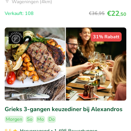
Wageningen (4km)
€22
Verkauft: 108
€36
,95
,50
31% Rabatt
Grieks 3-gangen keuzediner bij Alexandros
Morgen
So
Mo
Do