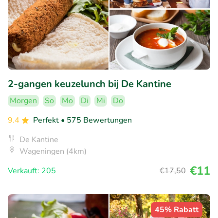
2-gangen keuzelunch bij De Kantine
Morgen
So
Mo
Di
Mi
Do
9.4
Perfekt
• 575 Bewertungen
De Kantine
Wageningen (4km)
€11
Verkauft: 205
€17
,50
45% Rabatt