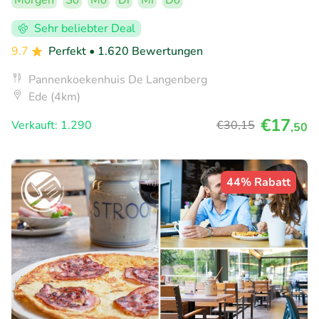
Morgen
So
Mo
Di
Mi
Do
Sehr beliebter Deal
9.7
Perfekt
• 1.620 Bewertungen
Pannenkoekenhuis De Langenberg
Ede (4km)
€17
Verkauft: 1.290
€30
,15
,50
44% Rabatt