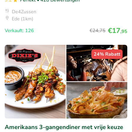
9.2
Perfekt
• 428 Bewertungen
De4Zussen
Ede (1km)
€17
Verkauft: 126
€24
,75
,95
24% Rabatt
Amerikaans 3-gangendiner met vrije keuze