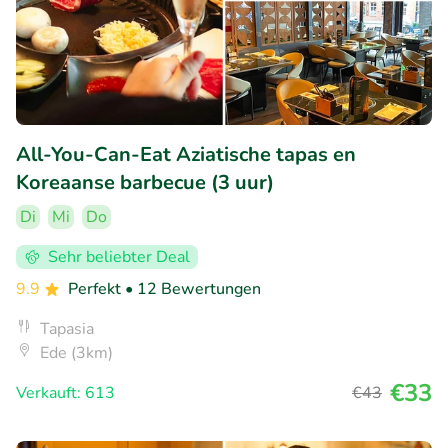
All-You-Can-Eat Aziatische tapas en
Koreaanse barbecue (3 uur)
Di
Mi
Do
Sehr beliebter Deal
9.9
Perfekt
• 12 Bewertungen
Tapasia
Ede (3km)
€33
Verkauft: 613
€43