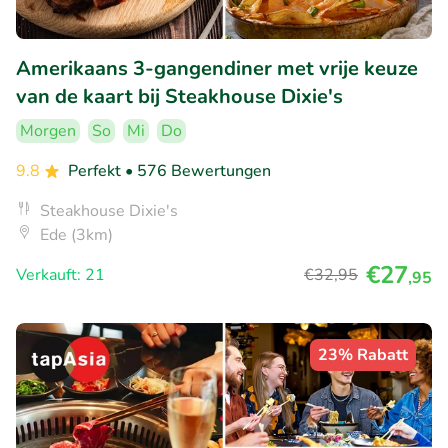
Amerikaans 3-gangendiner met vrije keuze
van de kaart bij Steakhouse Dixie's
Morgen
So
Mi
Do
9.8
Perfekt
• 576 Bewertungen
Steakhouse Dixie's
Ede (3km)
€27
Verkauft: 21
€32
,95
,95
23% Rabatt