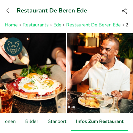
+31882050505
Restaurant De Beren Ede
Erreichbar bis 23:00 Uhr (max
0,09€/Min)
Home
Restaurants
Ede
Restaurant De Beren Ede
2-g
ationen
Bilder
Standort
Infos Zum Restaurant