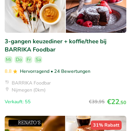
3-gangen keuzediner + koffie/thee bij
BARRIKA Foodbar
Mi
Do
Fr
Sa
8.8
Hervorragend
• 24 Bewertungen
BARRIKA Foodbar
Nijmegen (0km)
€22
Verkauft: 55
€39
,95
,50
31% Rabatt