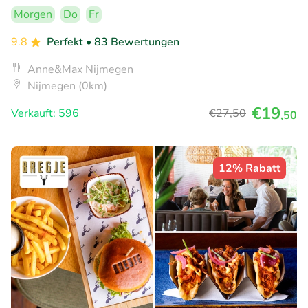
Morgen
Do
Fr
9.8
Perfekt
• 83 Bewertungen
Anne&Max Nijmegen
Nijmegen (0km)
€19
Verkauft: 596
€27
,50
,50
12% Rabatt