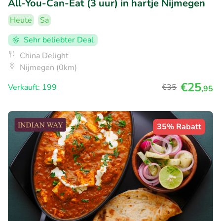
All-You-Can-Eat (3 uur) in hartje Nijmegen
Heute
Sa
Sehr beliebter Deal
China Delight
Nijmegen (0km)
€25
Verkauft: 199
€35
,95
35% Rabatt