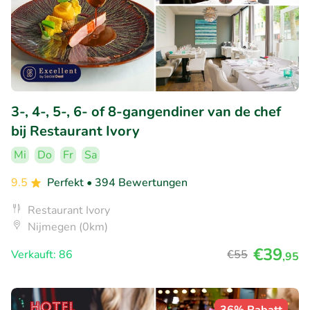
3-, 4-, 5-, 6- of 8-gangendiner van de chef
bij Restaurant Ivory
Mi
Do
Fr
Sa
9.5
Perfekt
• 394 Bewertungen
Restaurant Ivory
Nijmegen (0km)
€39
Verkauft: 86
€55
,95