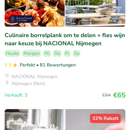
Culinaire borrelplank om te delen + fles wijn
naar keuze bij NACIONAL Nijmegen
Heute
Morgen
Mi
Do
Fr
Sa
9.9
Perfekt
• 81 Bewertungen
NACIONAL Nijmegen
Nijmegen (0km)
€65
Verkauft: 3
€84
32% Rabatt