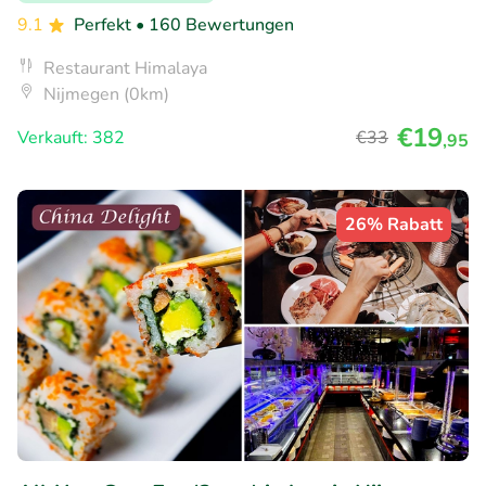
9.1
Perfekt
• 160 Bewertungen
Restaurant Himalaya
Nijmegen (0km)
€19
Verkauft: 382
€33
,95
26% Rabatt