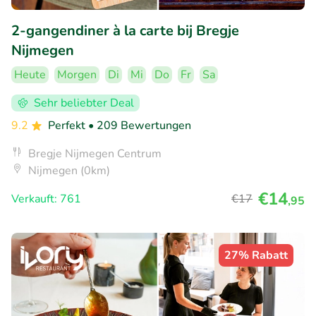
2-gangendiner à la carte bij Bregje
Nijmegen
Heute
Morgen
Di
Mi
Do
Fr
Sa
Sehr beliebter Deal
9.2
Perfekt
• 209 Bewertungen
Bregje Nijmegen Centrum
Nijmegen (0km)
€14
Verkauft: 761
€17
,95
27% Rabatt