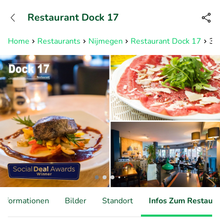
+31882050505
Restaurant Dock 17
Erreichbar bis 23:00 Uhr (max
0,09€/Min)
Home
Restaurants
Nijmegen
Restaurant Dock 17
3-g
Informationen
Bilder
Standort
Infos Zum Restaura