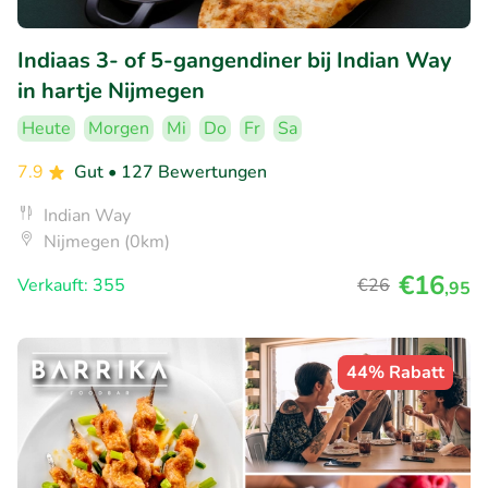
Indiaas 3- of 5-gangendiner bij Indian Way
in hartje Nijmegen
Heute
Morgen
Mi
Do
Fr
Sa
7.9
Gut
• 127 Bewertungen
Indian Way
Nijmegen (0km)
€16
Verkauft: 355
€26
,95
44% Rabatt