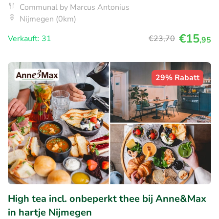
Communal by Marcus Antonius
Nijmegen (0km)
€15
Verkauft: 31
€23
,70
,95
29% Rabatt
High tea incl. onbeperkt thee bij Anne&Max
in hartje Nijmegen