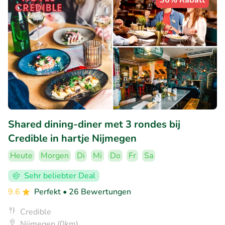
36% Rabatt
Shared dining-diner met 3 rondes bij
Credible in hartje Nijmegen
Heute
Morgen
Di
Mi
Do
Fr
Sa
Sehr beliebter Deal
9.6
Perfekt
• 26 Bewertungen
Credible
Nijmegen (0km)