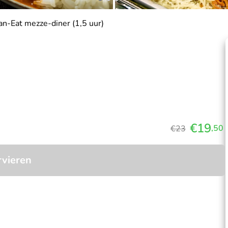
n-Eat mezze-diner (1,5 uur)
€19
,50
€23
rvieren