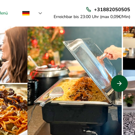
+31882050505
enü
Erreichbar bis 23:00 Uhr (max 0,09€/Min)