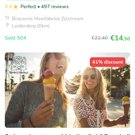
9.4
Perfect
• 497 reviews
Brasserie Meelfabriek Zijlstroom
Leiderdorp (0km)
€14
Sold: 504
€22
,40
,50
41% discount