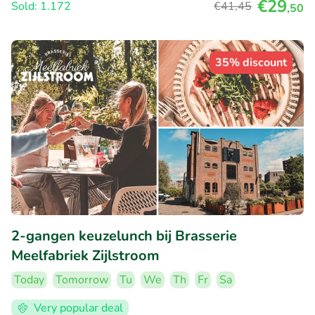
€29
Sold: 1.172
€41
,45
,50
35% discount
2-gangen keuzelunch bij Brasserie
Meelfabriek Zijlstroom
Today
Tomorrow
Tu
We
Th
Fr
Sa
Very popular deal