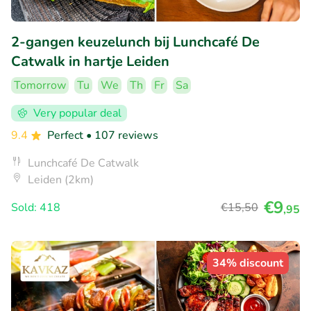
2-gangen keuzelunch bij Lunchcafé De
Catwalk in hartje Leiden
Tomorrow
Tu
We
Th
Fr
Sa
Very popular deal
9.4
Perfect
• 107 reviews
Lunchcafé De Catwalk
Leiden (2km)
€9
Sold: 418
€15
,50
,95
34% discount