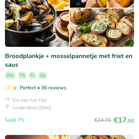
Broodplankje + mosselpannetje met friet en
saus
We
Th
Fr
Sa
10
Perfect
• 36 reviews
Vis van het Hof
Leiderdorp (2km)
€17
Sold: 75
€24
,70
,50