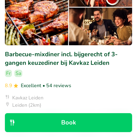
Barbecue-mixdiner incl. bijgerecht of 3-
gangen keuzediner bij Kavkaz Leiden
Fr
Sa
8.9
Excellent
• 54 reviews
Kavkaz Leiden
Leiden (2km)
€19
Sold: 155
€30
,95
Book
Discover
Search
Bookings
Menu