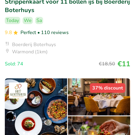
Strippenkaart voor 11 bollen ijs bij Boerderij
Boterhuys
Today
We
Sa
9.8
Perfect
• 110 reviews
Boerderij Boterhuys
Warmond (1km)
€11
Sold: 74
€18
,50
37% discount