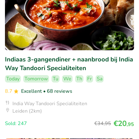
Indiaas 3-gangendiner + naanbrood bij India
Way Tandoori Specialiteiten
Today
Tomorrow
Tu
We
Th
Fr
Sa
8.7
Excellent
• 68 reviews
India Way Tandoori Specialiteiten
Leiden (2km)
€20
Sold: 247
€34
,95
,95