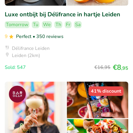
Luxe ontbijt bij Délifrance in hartje Leiden
Tomorrow
Tu
We
Th
Fr
Sa
9
Perfect
• 350 reviews
Délifrance Leiden
Leiden (2km)
€8
Sold: 547
€16
,95
,95
41% discount