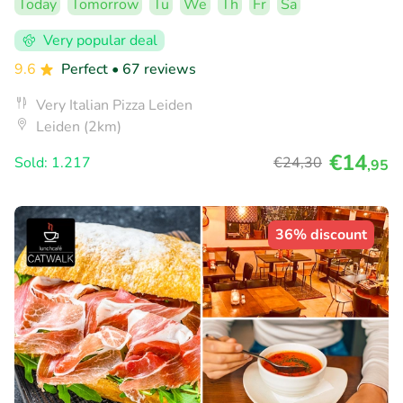
Today
Tomorrow
Tu
We
Th
Fr
Sa
Very popular deal
9.6
Perfect
• 67 reviews
Very Italian Pizza Leiden
Leiden (2km)
€14
Sold: 1.217
€24
,30
,95
36% discount