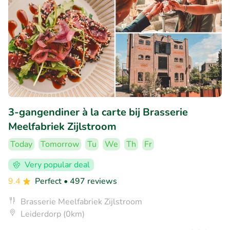
3-gangendiner à la carte bij Brasserie
Meelfabriek Zijlstroom
Today
Tomorrow
Tu
We
Th
Fr
Very popular deal
9.4
Perfect
• 497 reviews
Brasserie Meelfabriek Zijlstroom
Leiderdorp (0km)