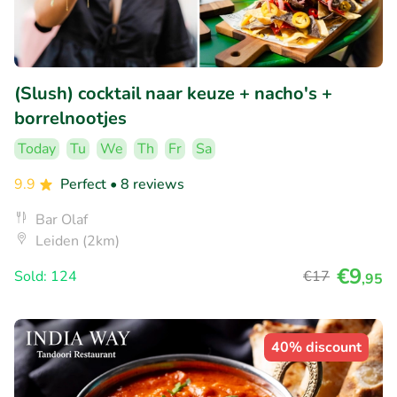
(Slush) cocktail naar keuze + nacho's +
borrelnootjes
Today
Tu
We
Th
Fr
Sa
9.9
Perfect
• 8 reviews
Bar Olaf
Leiden (2km)
€9
Sold: 124
€17
,95
40% discount