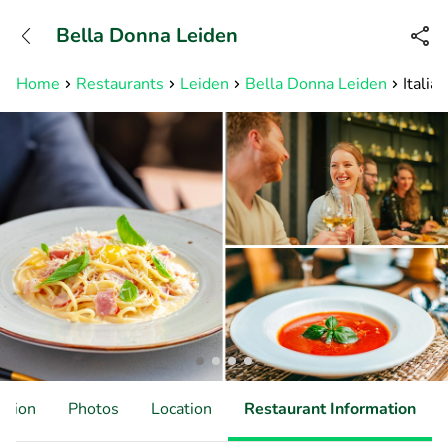
+31882050505
Bella Donna Leiden
Available until 23:00
Home
Restaurants
Leiden
Bella Donna Leiden
Italia
ation
Photos
Location
Restaurant Information