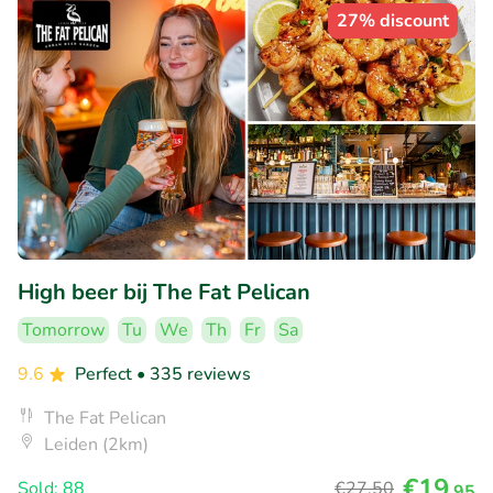
27% discount
High beer bij The Fat Pelican
Tomorrow
Tu
We
Th
Fr
Sa
9.6
Perfect
• 335 reviews
The Fat Pelican
Leiden (2km)
€19
Sold: 88
€27
,50
,95