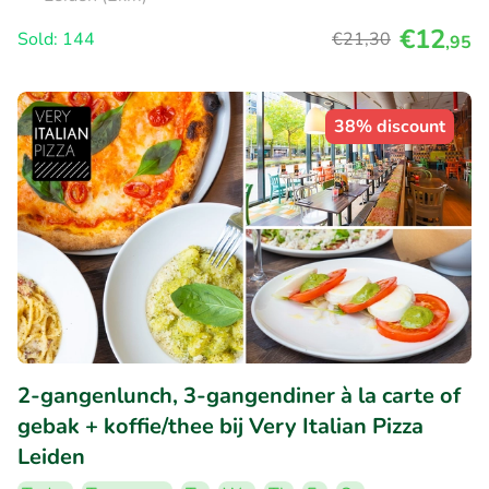
€12
Sold: 144
€21
,30
,95
38% discount
2-gangenlunch, 3-gangendiner à la carte of
gebak + koffie/thee bij Very Italian Pizza
Leiden