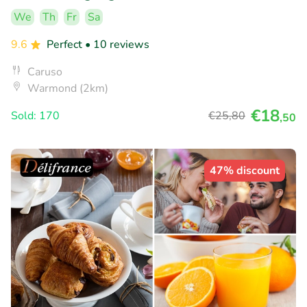
We
Th
Fr
Sa
9.6
Perfect
• 10 reviews
Caruso
Warmond (2km)
€18
Sold: 170
€25
,80
,50
47% discount