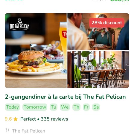
28% discount
2-gangendiner à la carte bij The Fat Pelican
Today
Tomorrow
Tu
We
Th
Fr
Sa
9.6
Perfect
• 335 reviews
The Fat Pelican