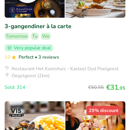
3-gangendiner à la carte
Tomorrow
Tu
We
Very popular deal
10
Perfect
• 3 reviews
Restaurant Het Koetshuis - Kasteel Oud Poelgeest
Oegstgeest (2km)
€31
Sold: 314
€50
,55
,95
29% discount