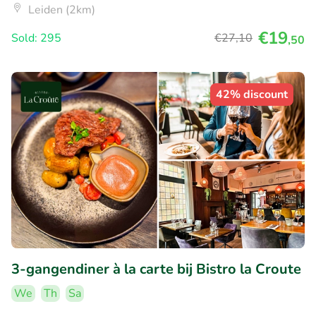
Leiden (2km)
€19
Sold: 295
€27
,10
,50
42% discount
3-gangendiner à la carte bij Bistro la Croute
We
Th
Sa