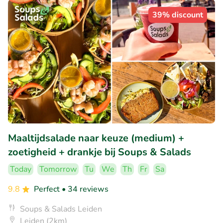
39% discount
Maaltijdsalade naar keuze (medium) +
zoetigheid + drankje bij Soups & Salads
Today
Tomorrow
Tu
We
Th
Fr
Sa
9.8
Perfect
• 34 reviews
Soups & Salads Leiden
Leiden (2km)