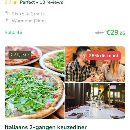
9.7
Perfect
• 10 reviews
Bistro la Croute
Warmond (2km)
€29
Sold: 46
€52
,95
28% discount
Italiaans 2-gangen keuzediner