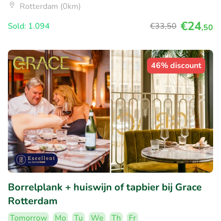
Rotterdam (0km)
€24
Sold: 1.094
€33
,50
,50
46% discount
Borrelplank + huiswijn of tapbier bij Grace
Rotterdam
Tomorrow
Mo
Tu
We
Th
Fr