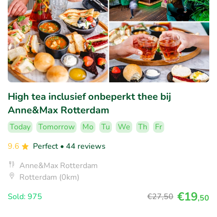
High tea inclusief onbeperkt thee bij
Anne&Max Rotterdam
Today
Tomorrow
Mo
Tu
We
Th
Fr
9.6
Perfect
• 44 reviews
Anne&Max Rotterdam
Rotterdam (0km)
€19
Sold: 975
€27
,50
,50