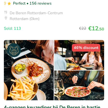
9
Perfect
• 156 reviews
De Beren Rotterdam-Centrum
Rotterdam (0km)
€12
Sold: 113
€22
,50
46% discount
4-gangen keuzediner bij De Beren in hartje