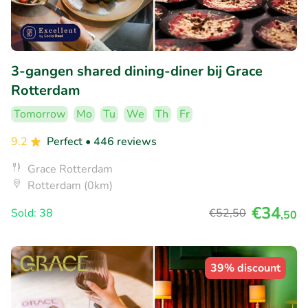
3-gangen shared dining-diner bij Grace
Rotterdam
Tomorrow
Mo
Tu
We
Th
Fr
9.2
Perfect
• 446 reviews
Grace Rotterdam
Rotterdam (0km)
€34
Sold: 38
€52
,50
,50
39% discount