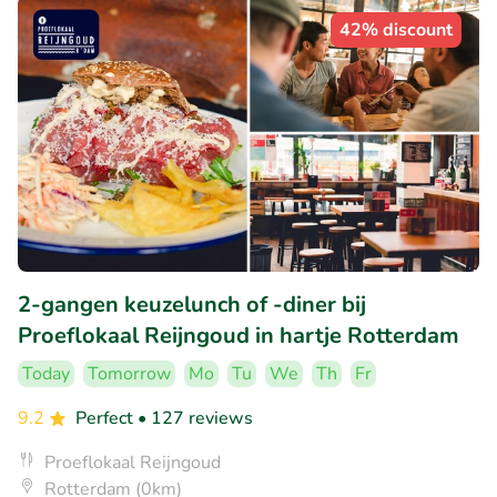
42% discount
2-gangen keuzelunch of -diner bij
Proeflokaal Reijngoud in hartje Rotterdam
Today
Tomorrow
Mo
Tu
We
Th
Fr
9.2
Perfect
• 127 reviews
Proeflokaal Reijngoud
Rotterdam (0km)