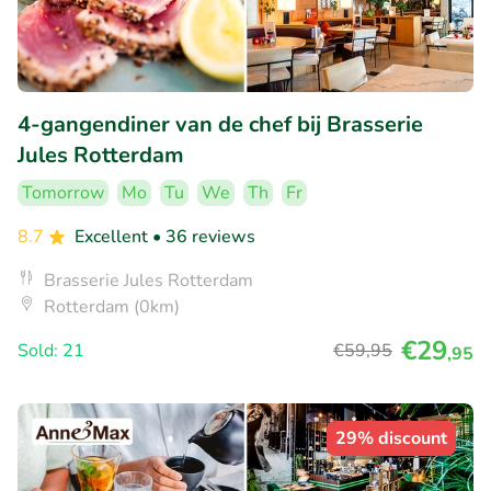
4-gangendiner van de chef bij Brasserie
Jules Rotterdam
Tomorrow
Mo
Tu
We
Th
Fr
8.7
Excellent
• 36 reviews
Brasserie Jules Rotterdam
Rotterdam (0km)
€29
Sold: 21
€59
,95
,95
29% discount