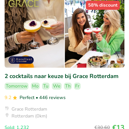
58% discount
2 cocktails naar keuze bij Grace Rotterdam
Tomorrow
Mo
Tu
We
Th
Fr
9.2
Perfect
• 446 reviews
Grace Rotterdam
Rotterdam (0km)
€13
Sold: 1.232
€30
,60