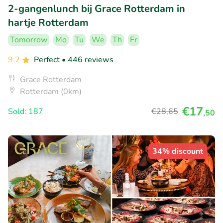
2-gangenlunch bij Grace Rotterdam in
hartje Rotterdam
Tomorrow
Mo
Tu
We
Th
Fr
9.2
Perfect
• 446 reviews
Grace Rotterdam
Rotterdam (0km)
€17
Sold: 187
€28
,65
,50
34% discount