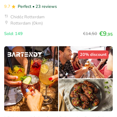
9.7
Perfect
• 23 reviews
Chidóz Rotterdam
Rotterdam (0km)
€9
Sold: 149
€14
,50
,95
20% discount