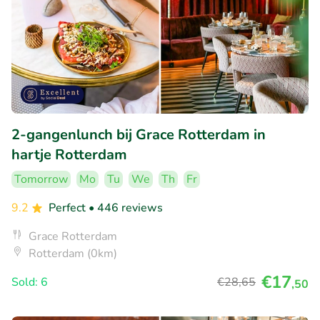
2-gangenlunch bij Grace Rotterdam in
hartje Rotterdam
Tomorrow
Mo
Tu
We
Th
Fr
9.2
Perfect
• 446 reviews
Grace Rotterdam
Rotterdam (0km)
€17
Sold: 6
€28
,65
,50