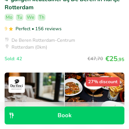
Rotterdam
Mo
Tu
We
Th
9
Perfect
• 156 reviews
De Beren Rotterdam-Centrum
Rotterdam (0km)
€25
Sold: 42
€47
,70
,95
27% discount
Book
Discover
Search
Bookings
Menu