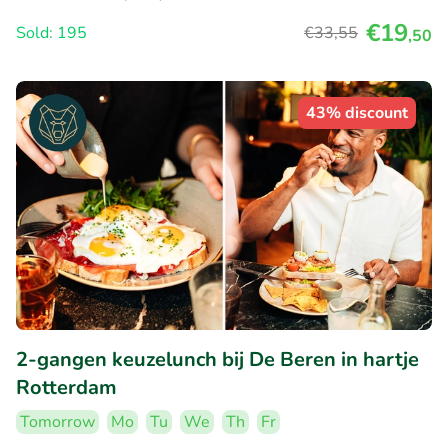
€19
Sold: 195
€33
,55
,50
43% discount
2-gangen keuzelunch bij De Beren in hartje
Rotterdam
Tomorrow
Mo
Tu
We
Th
Fr