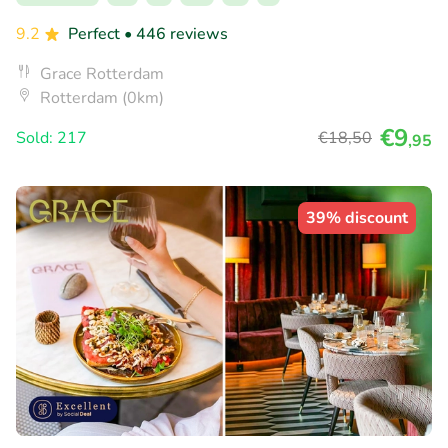
9.2
Perfect
• 446 reviews
Grace Rotterdam
Rotterdam (0km)
€9
Sold: 217
€18
,50
,95
39% discount