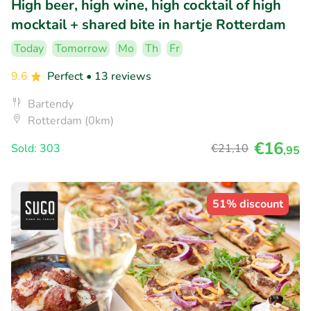
High beer, high wine, high cocktail of high
mocktail + shared bite in hartje Rotterdam
Today
Tomorrow
Mo
Th
Fr
9.6
Perfect
• 13 reviews
Bartendy
Rotterdam (0km)
€16
Sold: 303
€21
,10
,95
51% discount