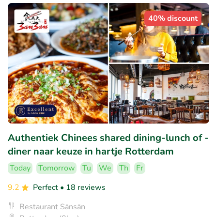
40% discount
Authentiek Chinees shared dining-lunch of -
diner naar keuze in hartje Rotterdam
Today
Tomorrow
Tu
We
Th
Fr
9.2
Perfect
• 18 reviews
Restaurant Sānsān