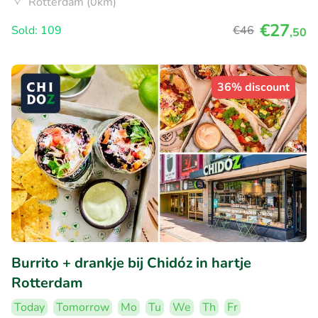
Rotterdam (0km)
€27
Sold: 109
€46
,50
36% discount
Burrito + drankje bij Chidóz in hartje
Rotterdam
Today
Tomorrow
Mo
Tu
We
Th
Fr