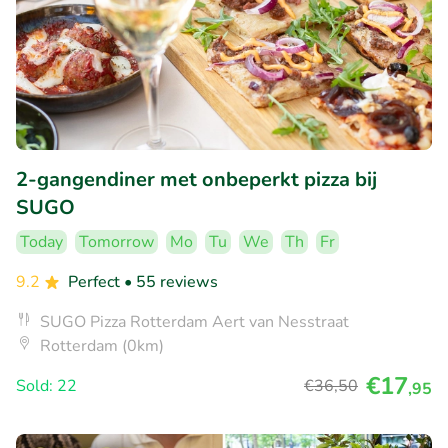
2-gangendiner met onbeperkt pizza bij
SUGO
Today
Tomorrow
Mo
Tu
We
Th
Fr
9.2
Perfect
• 55 reviews
SUGO Pizza Rotterdam Aert van Nesstraat
Rotterdam (0km)
€17
Sold: 22
€36
,50
,95