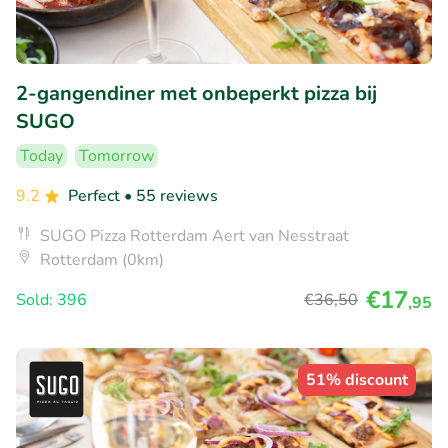
2-gangendiner met onbeperkt pizza bij
SUGO
Today
Tomorrow
9.2
Perfect
• 55 reviews
SUGO Pizza Rotterdam Aert van Nesstraat
Rotterdam (0km)
€17
Sold: 396
€36
,50
,95
51% discount