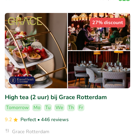
27% discount
High tea (2 uur) bij Grace Rotterdam
Tomorrow
Mo
Tu
We
Th
Fr
9.2
Perfect
• 446 reviews
Grace Rotterdam