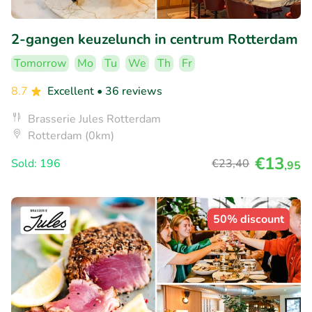
2-gangen keuzelunch in centrum Rotterdam
Tomorrow
Mo
Tu
We
Th
Fr
8.7
Excellent
• 36 reviews
Brasserie Jules Rotterdam
Rotterdam (0km)
€13
Sold: 196
€23
,40
,95
50% discount