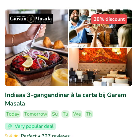
28% discount
Indiaas 3-gangendiner à la carte bij Garam
Masala
Today
Tomorrow
Su
Tu
We
Th
Very popular deal
9.4
Perfect
• 327 reviews