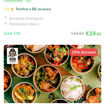
9.8
Perfect
• 88 reviews
Brewpub Reijngoud
Rotterdam (0km)
€19
Sold: 109
€34
,50
,95
19% discount