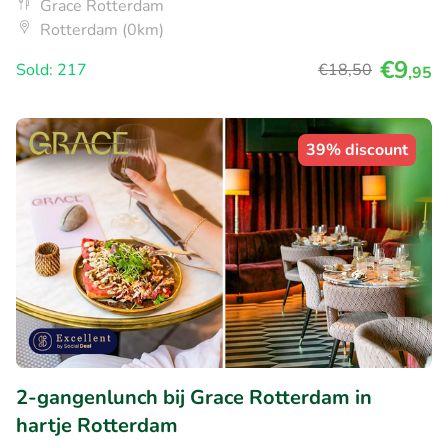
Grace Rotterdam
Rotterdam (0km)
€9
Sold: 217
€18
,50
,95
39% discount
2-gangenlunch bij Grace Rotterdam in
hartje Rotterdam