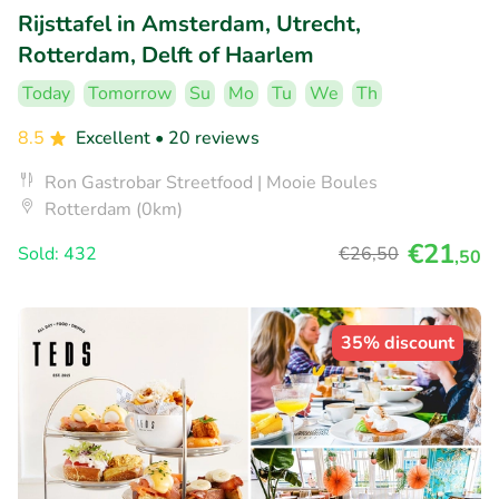
Rijsttafel in Amsterdam, Utrecht,
Rotterdam, Delft of Haarlem
Today
Tomorrow
Su
Mo
Tu
We
Th
8.5
Excellent
• 20 reviews
Ron Gastrobar Streetfood | Mooie Boules
Rotterdam (0km)
€21
Sold: 432
€26
,50
,50
35% discount