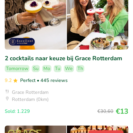
2 cocktails naar keuze bij Grace Rotterdam
Tomorrow
Su
Mo
Tu
We
Th
9.2
Perfect
• 445 reviews
Grace Rotterdam
Rotterdam (0km)
€13
Sold: 1.229
€30
,60