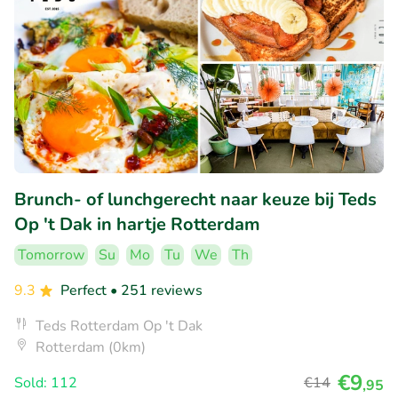
Brunch- of lunchgerecht naar keuze bij Teds
Op 't Dak in hartje Rotterdam
Tomorrow
Su
Mo
Tu
We
Th
9.3
Perfect
• 251 reviews
Teds Rotterdam Op 't Dak
Rotterdam (0km)
€9
Sold: 112
€14
,95