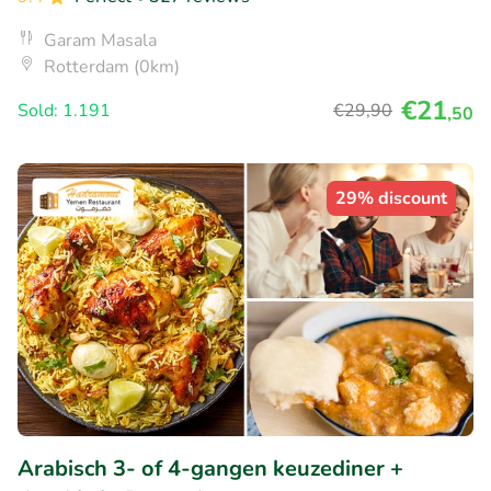
Garam Masala
Rotterdam (0km)
€21
Sold: 1.191
€29
,90
,50
29% discount
Arabisch 3- of 4-gangen keuzediner +