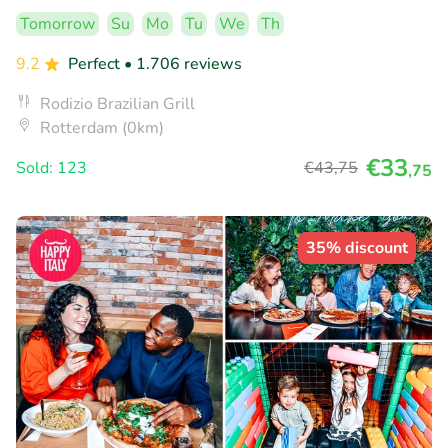
Tomorrow
Su
Mo
Tu
We
Th
9.2
Perfect
• 1.706 reviews
Rodizio Brazilian Grill
Rotterdam (0km)
€33
Sold: 123
€43
,75
,75
35% discount