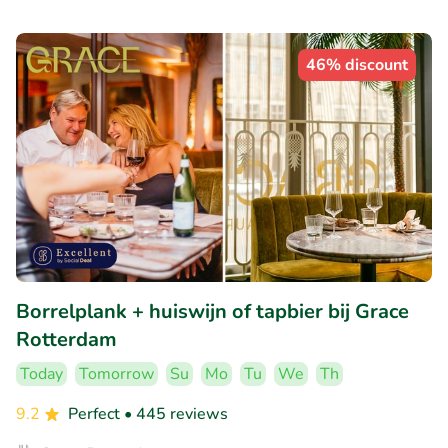
46% discount
Borrelplank + huiswijn of tapbier bij Grace
Rotterdam
Today
Tomorrow
Su
Mo
Tu
We
Th
9.2
Perfect
• 445 reviews