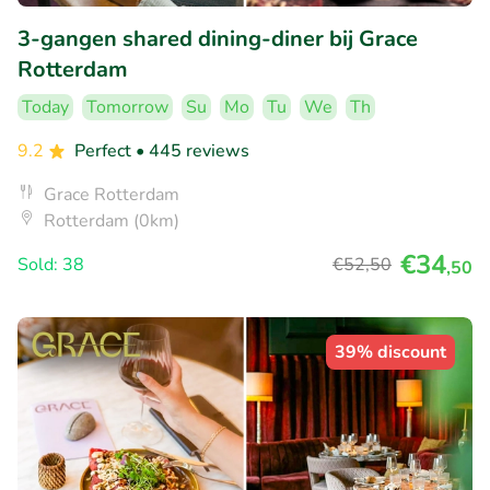
3-gangen shared dining-diner bij Grace
Rotterdam
Today
Tomorrow
Su
Mo
Tu
We
Th
9.2
Perfect
• 445 reviews
Grace Rotterdam
Rotterdam (0km)
€34
Sold: 38
€52
,50
,50
39% discount