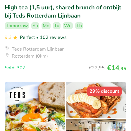
High tea (1,5 uur), shared brunch of ontbijt
bij Teds Rotterdam Lijnbaan
Tomorrow
Su
Mo
Tu
We
Th
9.3
Perfect
• 102 reviews
Teds Rotterdam Lijnbaan
Rotterdam (0km)
€14
Sold: 307
€22
,95
,95
29% discount