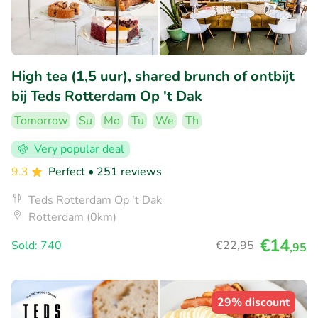
High tea (1,5 uur), shared brunch of ontbijt
bij Teds Rotterdam Op 't Dak
Tomorrow
Su
Mo
Tu
We
Th
Very popular deal
9.3
Perfect
• 251 reviews
Teds Rotterdam Op 't Dak
Rotterdam (0km)
€14
Sold: 740
€22
,95
,95
29% discount