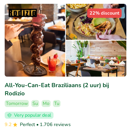
22% discount
All-You-Can-Eat Braziliaans (2 uur) bij
Rodizio
Tomorrow
Su
Mo
Tu
Very popular deal
9.2
Perfect
• 1.706 reviews