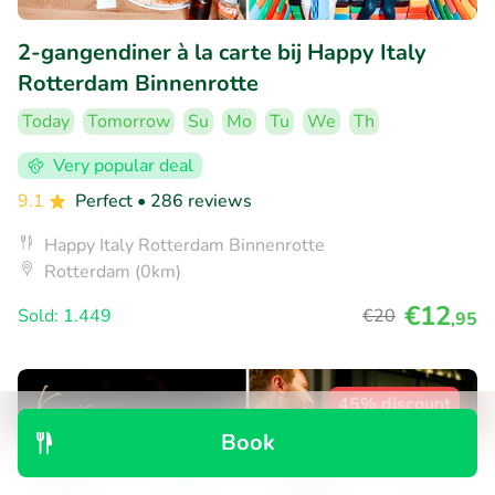
2-gangendiner à la carte bij Happy Italy
Rotterdam Binnenrotte
Today
Tomorrow
Su
Mo
Tu
We
Th
Very popular deal
9.1
Perfect
• 286 reviews
Happy Italy Rotterdam Binnenrotte
Rotterdam (0km)
€12
Sold: 1.449
€20
,95
45% discount
Book
Discover
Search
Bookings
Menu