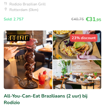
Rodizio Brazilian Grill
Rotterdam (0km)
€31
Sold: 2.757
€40
,75
,95
23% discount
All-You-Can-Eat Braziliaans (2 uur) bij
Rodizio