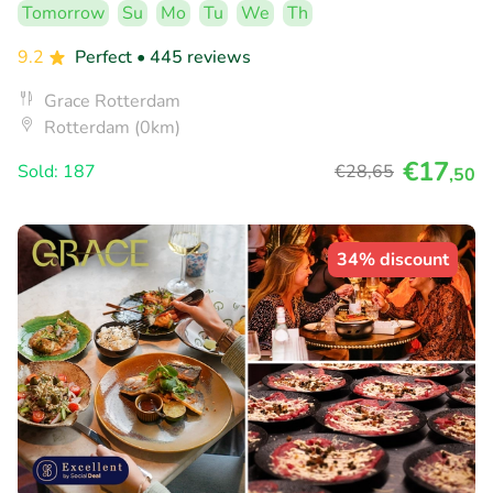
Tomorrow
Su
Mo
Tu
We
Th
9.2
Perfect
• 445 reviews
Grace Rotterdam
Rotterdam (0km)
€17
Sold: 187
€28
,65
,50
34% discount