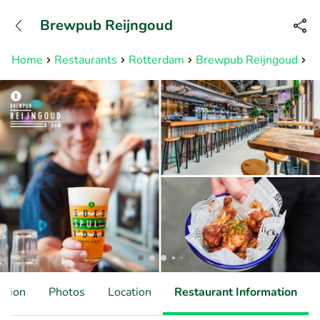
+31882050505
Brewpub Reijngoud
Available until 23:00
Home
Restaurants
Rotterdam
Brewpub Reijngoud
Bi
ation
Photos
Location
Restaurant Information