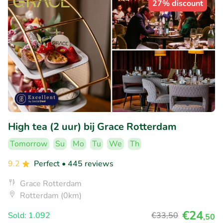
27% discount
High tea (2 uur) bij Grace Rotterdam
Tomorrow
Su
Mo
Tu
We
Th
9.2
Perfect
• 445 reviews
Grace Rotterdam
Rotterdam (0km)
€24
Sold: 1.092
€33
,50
,50