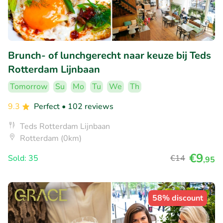
Brunch- of lunchgerecht naar keuze bij Teds
Rotterdam Lijnbaan
Tomorrow
Su
Mo
Tu
We
Th
9.3
Perfect
• 102 reviews
Teds Rotterdam Lijnbaan
Rotterdam (0km)
€9
Sold: 35
€14
,95
58% discount