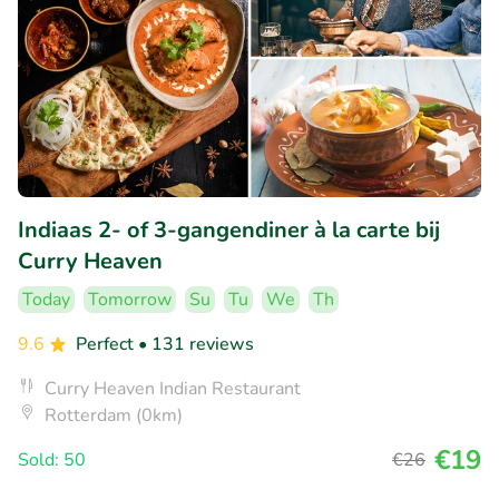
Indiaas 2- of 3-gangendiner à la carte bij
Curry Heaven
Today
Tomorrow
Su
Tu
We
Th
9.6
Perfect
• 131 reviews
Curry Heaven Indian Restaurant
Rotterdam (0km)
€19
Sold: 50
€26