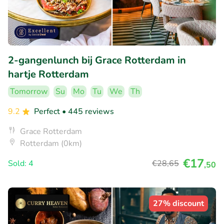
2-gangenlunch bij Grace Rotterdam in
hartje Rotterdam
Tomorrow
Su
Mo
Tu
We
Th
9.2
Perfect
• 445 reviews
Grace Rotterdam
Rotterdam (0km)
€17
Sold: 4
€28
,65
,50
27% discount