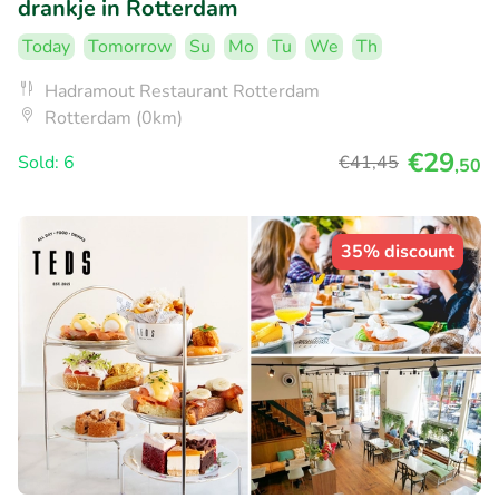
drankje in Rotterdam
Today
Tomorrow
Su
Mo
Tu
We
Th
Hadramout Restaurant Rotterdam
Rotterdam (0km)
€29
Sold: 6
€41
,45
,50
35% discount