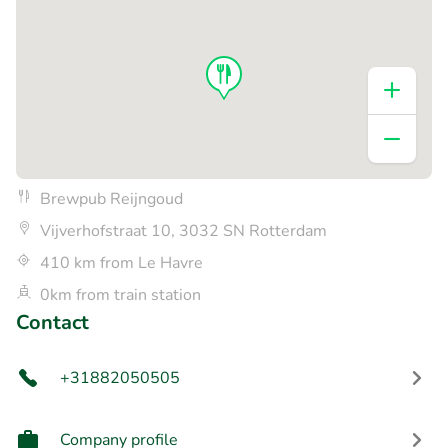
Brewpub Reijngoud
Vijverhofstraat 10, 3032 SN Rotterdam
410 km from Le Havre
0km from train station
Contact
+31882050505
Company profile