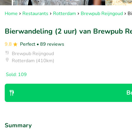
Home
Restaurants
Rotterdam
Brewpub Reijngoud
B
Bierwandeling (2 uur) van Brewpub R
9.8
Perfect
• 89 reviews
Brewpub Reijngoud
Rotterdam (410km)
Sold: 109
B
Summary