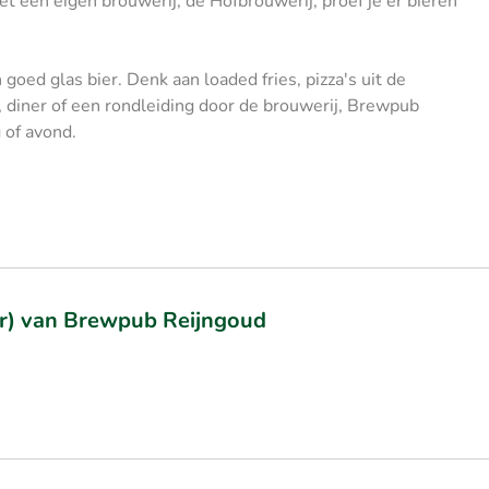
een eigen brouwerij, de Hofbrouwerij, proef je er bieren
oed glas bier. Denk aan loaded fries, pizza's uit de
, diner of een rondleiding door de brouwerij, Brewpub
 of avond.
ur) van Brewpub Reijngoud