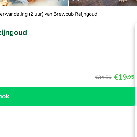
ierwandeling (2 uur) van Brewpub Reijngoud
eijngoud
€19
,95
€34,50
ook