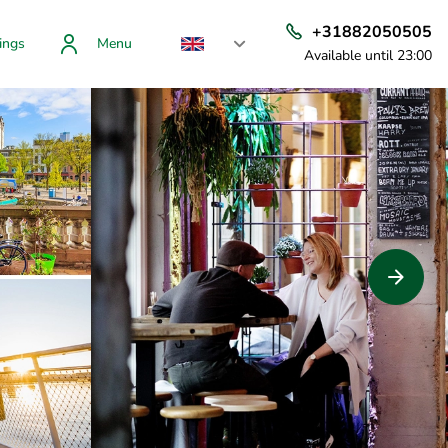
+31882050505
ings
Menu
Available until 23:00