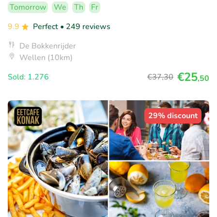
Tomorrow
We
Th
Fr
9.9
Perfect
• 249 reviews
De Bokkenrijder
Wellen (10km)
€25
Sold: 1.276
€37
,30
,50
29% discount