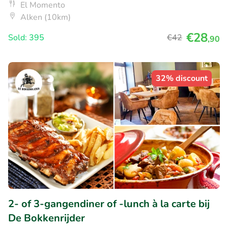
El Momento
Alken (10km)
€28
Sold: 395
€42
,90
32% discount
2- of 3-gangendiner of -lunch à la carte bij
De Bokkenrijder