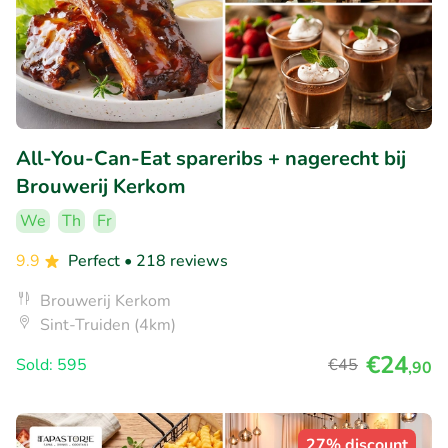
All-You-Can-Eat spareribs + nagerecht bij
Brouwerij Kerkom
We
Th
Fr
9.9
Perfect
• 218 reviews
Brouwerij Kerkom
Sint-Truiden (4km)
€24
Sold: 595
€45
,90
27% discount