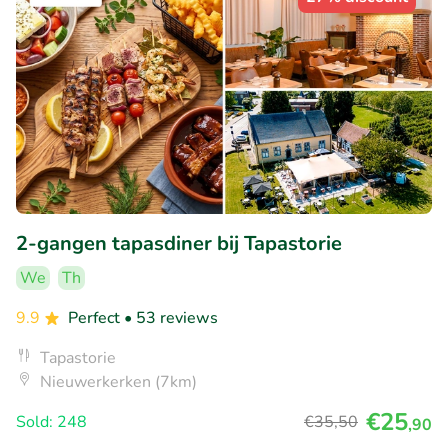
2-gangen tapasdiner bij Tapastorie
We
Th
9.9
Perfect
• 53 reviews
Tapastorie
Nieuwerkerken (7km)
€25
Sold: 248
€35
,50
,90