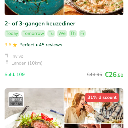
2- of 3-gangen keuzediner
Today
Tomorrow
Tu
We
Th
Fr
9.6
Perfect
• 45 reviews
Invivo
Landen (10km)
€26
Sold: 109
€43
,95
,50
31% discount