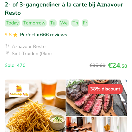
2- of 3-gangendiner à la carte bij Aznavour
Resto
Today
Tomorrow
Tu
We
Th
Fr
9.8
Perfect
• 666 reviews
Aznavour Resto
Sint-Truiden (0km)
€24
Sold: 470
€35
,60
,50
38% discount