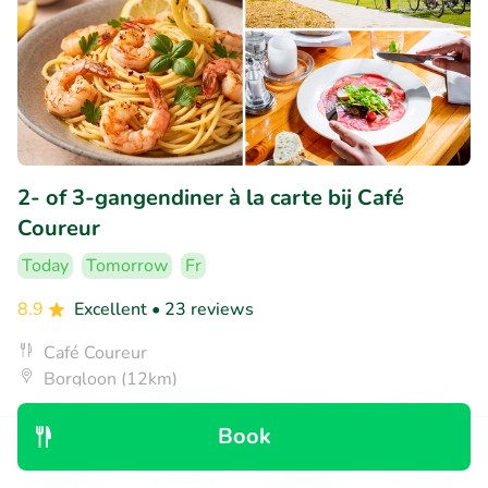
2- of 3-gangendiner à la carte bij Café
Coureur
Today
Tomorrow
Fr
8.9
Excellent
• 23 reviews
Café Coureur
Borgloon (12km)
€24
Sold: 69
€36
,50
,90
Book
Discover
Search
Bookings
Menu