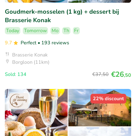
Goudmerk-mosselen (1 kg) + dessert bij
Brasserie Konak
Today
Tomorrow
Mo
Th
Fr
9.7
Perfect
• 193 reviews
Brasserie Konak
Borgloon (11km)
€26
Sold: 134
€37
,50
,50
22% discount