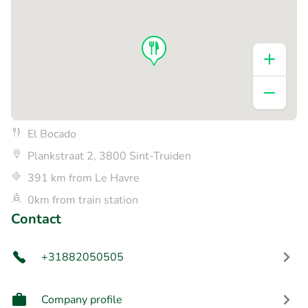
El Bocado
Plankstraat 2, 3800 Sint-Truiden
391 km from Le Havre
0km from train station
Contact
+31882050505
Company profile