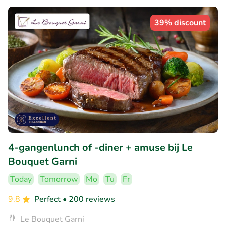
39% discount
4-gangenlunch of -diner + amuse bij Le
Bouquet Garni
Today
Tomorrow
Mo
Tu
Fr
9.8
Perfect
• 200 reviews
Le Bouquet Garni