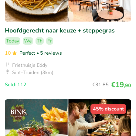
Hoofdgerecht naar keuze + steppegras
Today
We
Th
Fr
10
Perfect
• 5 reviews
Friethuisje Eddy
Sint-Truiden (3km)
€19
Sold: 112
€31
,85
,90
45% discount