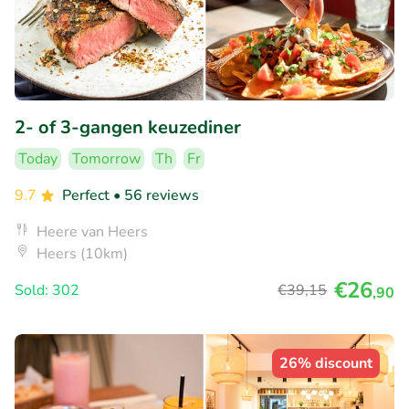
2- of 3-gangen keuzediner
Today
Tomorrow
Th
Fr
9.7
Perfect
• 56 reviews
Heere van Heers
Heers (10km)
€26
Sold: 302
€39
,15
,90
26% discount