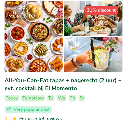
31% discount
All-You-Can-Eat tapas + nagerecht (2 uur) +
evt. cocktail bij El Momento
Today
Tomorrow
Tu
We
Th
Fr
Very popular deal
9.1
Perfect
• 59 reviews