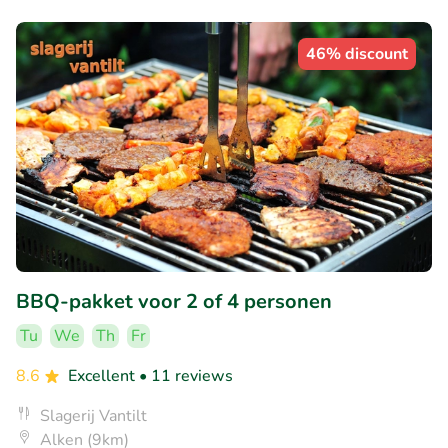
46% discount
BBQ-pakket voor 2 of 4 personen
Tu
We
Th
Fr
8.6
Excellent
• 11 reviews
Slagerij Vantilt
Alken (9km)