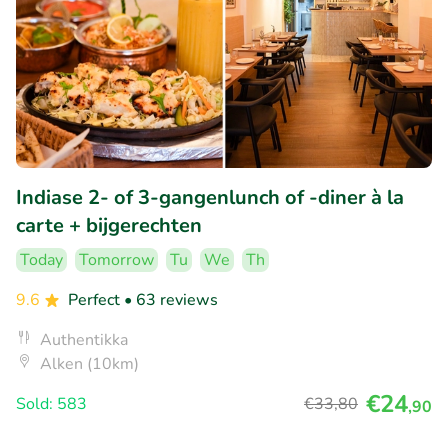
Indiase 2- of 3-gangenlunch of -diner à la
carte + bijgerechten
Today
Tomorrow
Tu
We
Th
9.6
Perfect
• 63 reviews
Authentikka
Alken (10km)
€24
Sold: 583
€33
,80
,90