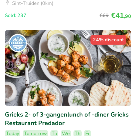
Sint-Truiden (0km)
€41
Sold: 237
€69
,90
24% discount
Grieks 2- of 3-gangenlunch of -diner Grieks
Restaurant Predador
Today
Tomorrow
Tu
We
Th
Fr