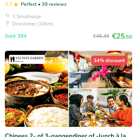
9.3
Perfect
• 39 reviews
‘t Smulhuisje
Drieslinter (10km)
€25
Sold: 394
€46
,45
,50
34% discount
Chinees 2- of 3-gangendiner of -lunch à la