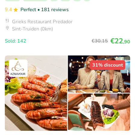
9.4
Perfect
• 181 reviews
Grieks Restaurant Predador
Sint-Truiden (0km)
€22
Sold: 142
€30
,15
,90
31% discount