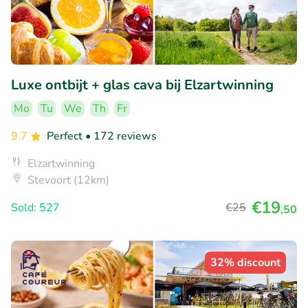
Luxe ontbijt + glas cava bij Elzartwinning
Mo
Tu
We
Th
Fr
9.7
Perfect
• 172 reviews
Elzartwinning
Stevoort (12km)
€19
Sold: 527
€25
,50
32% discount