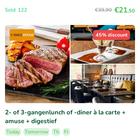
€21
Sold: 122
€39
,90
,50
45% discount
2- of 3-gangenlunch of -diner à la carte +
amuse + digestief
Today
Tomorrow
Th
Fr