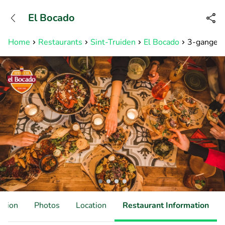
+31882050505
El Bocado
Available until 23:00
Home
Restaurants
Sint-Truiden
El Bocado
3-gangen 
ation
Photos
Location
Restaurant Information