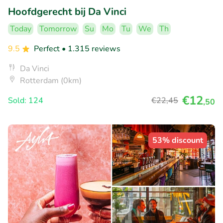
Hoofdgerecht bij Da Vinci
Today
Tomorrow
Su
Mo
Tu
We
Th
9.5
Perfect
• 1.315 reviews
Da Vinci
Rotterdam (0km)
€12
Sold: 124
€22
,45
,50
53% discount