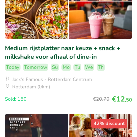
Medium rijstplatter naar keuze + snack +
milkshake voor afhaal of dine-in
Today
Tomorrow
Su
Mo
Tu
We
Th
Jack's Famous - Rotterdam Centrum
Rotterdam (0km)
€12
Sold: 150
€20
,70
,50
42% discount