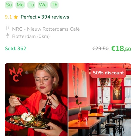
Su
Mo
Tu
We
Th
9.1
Perfect
• 394 reviews
NRC - Nieuw Rotterdams Café
Rotterdam (0km)
€18
Sold: 362
€29
,50
,50
50% discount