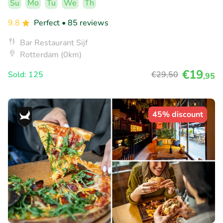
Su
Mo
Tu
We
Th
9.8
Perfect
• 85 reviews
Bar Restaurant Sijf
Rotterdam (0km)
€19
Sold: 125
€29
,50
,95
45% discount