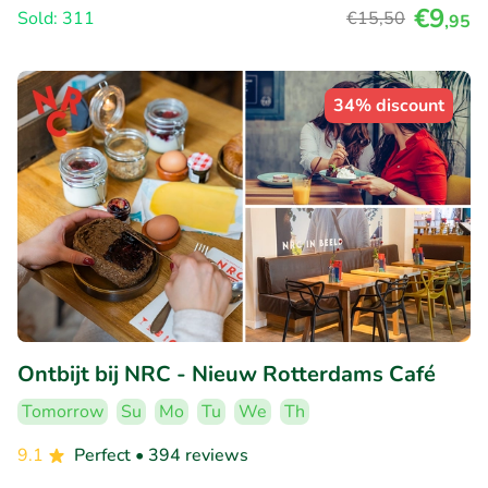
€9
Sold: 311
€15
,50
,95
34% discount
Ontbijt bij NRC - Nieuw Rotterdams Café
Tomorrow
Su
Mo
Tu
We
Th
9.1
Perfect
• 394 reviews