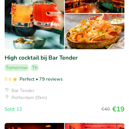
High cocktail bij Bar Tender
Tomorrow
Th
9.6
Perfect
• 79 reviews
Bar Tender
Rotterdam (0km)
€19
Sold: 12
€40