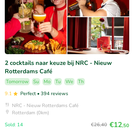
2 cocktails naar keuze bij NRC - Nieuw
Rotterdams Café
Tomorrow
Su
Mo
Tu
We
Th
9.1
Perfect
• 394 reviews
NRC - Nieuw Rotterdams Café
Rotterdam (0km)
€12
Sold: 14
€26
,40
,50