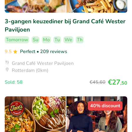
3-gangen keuzediner bij Grand Café Wester
Paviljoen
Tomorrow
Su
Mo
Tu
We
Th
9.5
Perfect
• 209 reviews
Grand Café Wester Paviljoen
Rotterdam (0km)
€27
Sold: 58
€45
,60
,50
40% discount