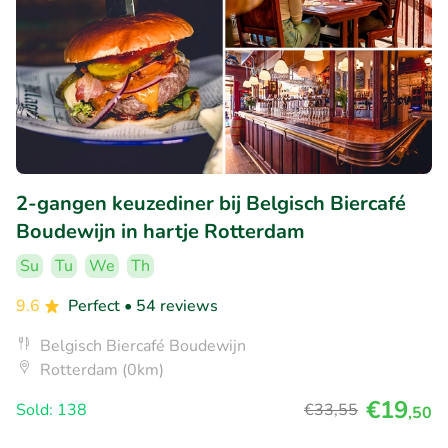
2-gangen keuzediner bij Belgisch Biercafé
Boudewijn in hartje Rotterdam
Su
Tu
We
Th
9.6
Perfect
• 54 reviews
Belgisch Biercafé Boudewijn
Rotterdam (0km)
€19
Sold: 138
€33
,55
,50