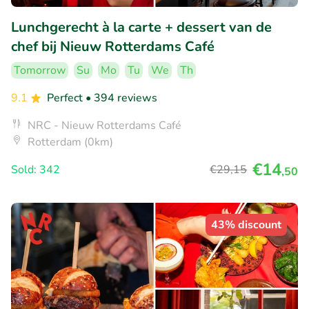
Lunchgerecht à la carte + dessert van de
chef bij Nieuw Rotterdams Café
Tomorrow
Su
Mo
Tu
We
Th
9.1
Perfect
• 394 reviews
NRC - Nieuw Rotterdams Café
Rotterdam (0km)
€14
Sold: 342
€29
,15
,50
43% discount