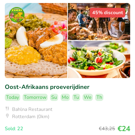
45% discount
Oost-Afrikaans proeverijdiner
Today
Tomorrow
Su
Mo
Tu
We
Th
Bahlna Restaurant
Rotterdam (0km)
€24
Sold: 22
€43
,25