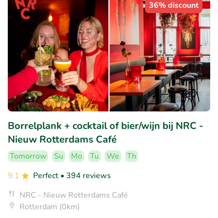
36% discount
Borrelplank + cocktail of bier/wijn bij NRC -
Nieuw Rotterdams Café
Tomorrow
Su
Mo
Tu
We
Th
9.1
Perfect
• 394 reviews
NRC - Nieuw Rotterdams Café
Rotterdam (0km)