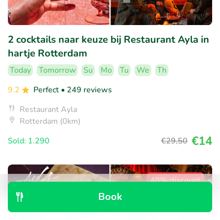
2 cocktails naar keuze bij Restaurant Ayla in
hartje Rotterdam
Today
Tomorrow
Su
Mo
Tu
We
Th
9.2
Perfect
• 249 reviews
Restaurant Ayla
Rotterdam (0km)
€14
Sold: 1.290
€29
,50
48% discount
Book
Discover
Search
Bookings
Menu