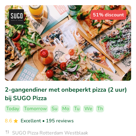
51% discount
2-gangendiner met onbeperkt pizza (2 uur)
bij SUGO Pizza
Today
Tomorrow
Su
Mo
Tu
We
Th
8.6
Excellent
• 195 reviews
SUGO Pizza Rotterdam Westblaak