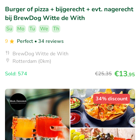
Burger of pizza + bijgerecht + evt. nagerecht
bij BrewDog Witte de With
Su
Mo
Tu
We
Th
9
Perfect
• 34 reviews
BrewDog Witte de With
Rotterdam (0km)
€13
Sold: 574
€25
,35
,95
34% discount