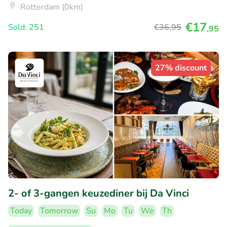
Rotterdam (0km)
€17
Sold: 251
€36
,95
,95
27% discount
2- of 3-gangen keuzediner bij Da Vinci
Today
Tomorrow
Su
Mo
Tu
We
Th