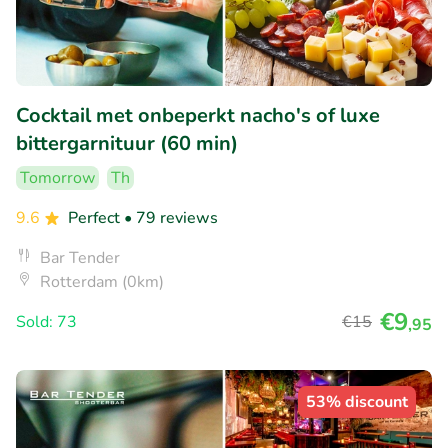
Cocktail met onbeperkt nacho's of luxe
bittergarnituur (60 min)
Tomorrow
Th
9.6
Perfect
• 79 reviews
Bar Tender
Rotterdam (0km)
€9
Sold: 73
€15
,95
53% discount