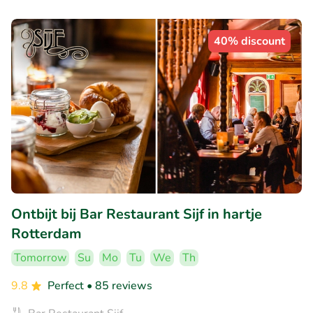
40% discount
Ontbijt bij Bar Restaurant Sijf in hartje
Rotterdam
Tomorrow
Su
Mo
Tu
We
Th
9.8
Perfect
• 85 reviews