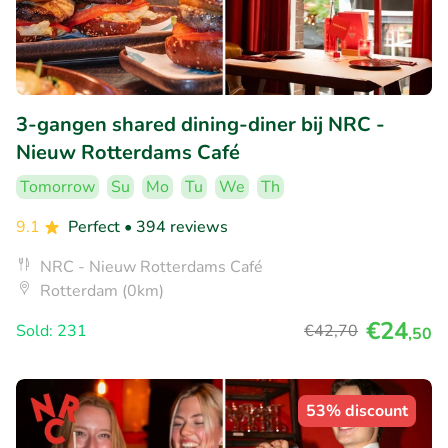
3-gangen shared dining-diner bij NRC -
Nieuw Rotterdams Café
Tomorrow
Su
Mo
Tu
We
Th
9.1
Perfect
• 394 reviews
NRC - Nieuw Rotterdams Café
Rotterdam (0km)
€24
Sold: 231
€42
,70
,50
53% discount