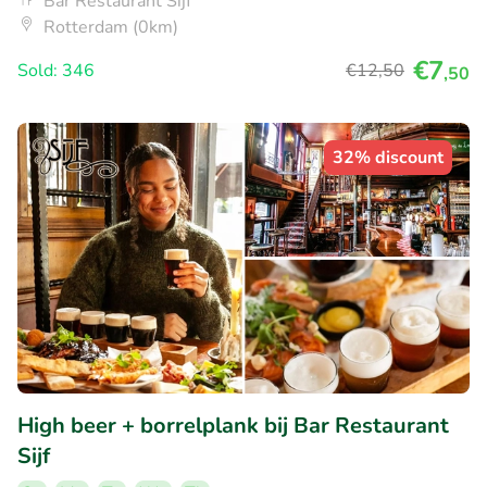
Bar Restaurant Sijf
Rotterdam (0km)
€7
Sold: 346
€12
,50
,50
32% discount
High beer + borrelplank bij Bar Restaurant
Sijf