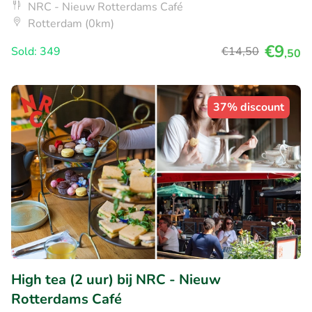
NRC - Nieuw Rotterdams Café
Rotterdam (0km)
€9
Sold: 349
€14
,50
,50
37% discount
High tea (2 uur) bij NRC - Nieuw
Rotterdams Café