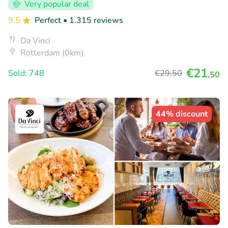
Very popular deal
9.5
Perfect
• 1.315 reviews
Da Vinci
Rotterdam (0km)
€21
Sold: 748
€29
,50
,50
44% discount