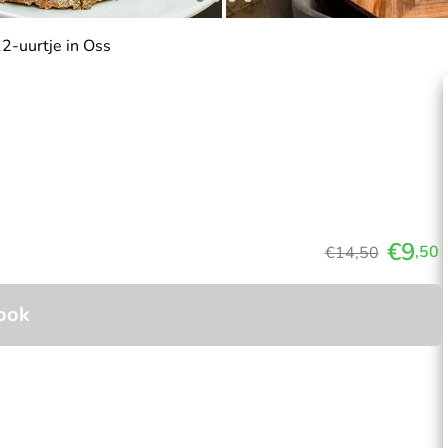
12-uurtje in Oss
€9
,50
€14,50
ook