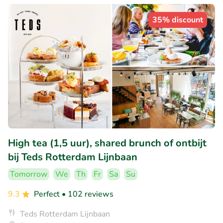
35% discount
High tea (1,5 uur), shared brunch of ontbijt
bij Teds Rotterdam Lijnbaan
Tomorrow
We
Th
Fr
Sa
Su
9.3
Perfect
• 102 reviews
Teds Rotterdam Lijnbaan