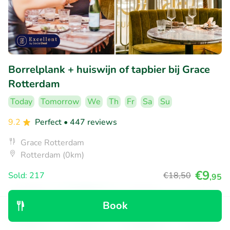
Borrelplank + huiswijn of tapbier bij Grace
Rotterdam
Today
Tomorrow
We
Th
Fr
Sa
Su
9.2
Perfect
• 447 reviews
Grace Rotterdam
Rotterdam (0km)
€9
Sold: 217
€18
,50
,95
Book
39% discount
Discover
Search
Bookings
Menu