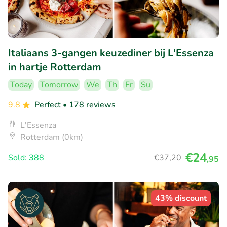
Italiaans 3-gangen keuzediner bij L'Essenza
in hartje Rotterdam
Today
Tomorrow
We
Th
Fr
Su
9.8
Perfect
• 178 reviews
L'Essenza
Rotterdam (0km)
€24
Sold: 388
€37
,20
,95
43% discount