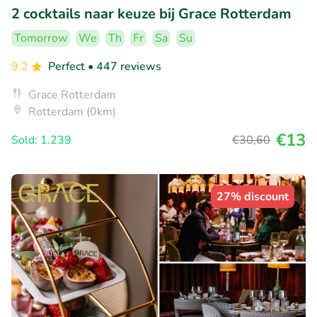
2 cocktails naar keuze bij Grace Rotterdam
Tomorrow
We
Th
Fr
Sa
Su
9.2
Perfect
• 447 reviews
Grace Rotterdam
Rotterdam (0km)
€13
Sold: 1.239
€30
,60
27% discount