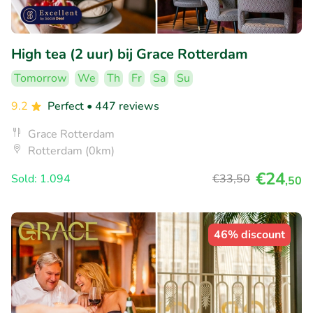
High tea (2 uur) bij Grace Rotterdam
Tomorrow
We
Th
Fr
Sa
Su
9.2
Perfect
• 447 reviews
Grace Rotterdam
Rotterdam (0km)
€24
Sold: 1.094
€33
,50
,50
46% discount