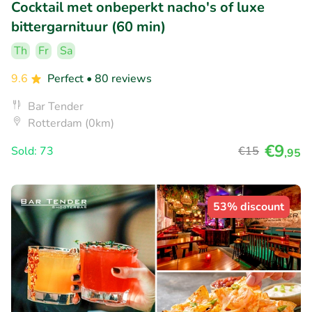
Cocktail met onbeperkt nacho's of luxe
bittergarnituur (60 min)
Th
Fr
Sa
9.6
Perfect
• 80 reviews
Bar Tender
Rotterdam (0km)
€9
Sold: 73
€15
,95
53% discount