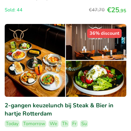
€25
Sold: 44
€47
,70
,95
36% discount
2-gangen keuzelunch bij Steak & Bier in
hartje Rotterdam
Today
Tomorrow
We
Th
Fr
Su