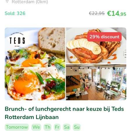
Rotterdam (0km)
€14
Sold: 326
€22
,95
,95
29% discount
Brunch- of lunchgerecht naar keuze bij Teds
Rotterdam Lijnbaan
Tomorrow
We
Th
Fr
Sa
Su