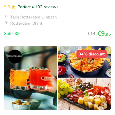
9.3
Perfect
• 102 reviews
Teds Rotterdam Lijnbaan
Rotterdam (0km)
€9
Sold: 39
€14
,95
34% discount