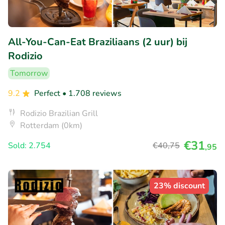
All-You-Can-Eat Braziliaans (2 uur) bij
Rodizio
Tomorrow
9.2
Perfect
• 1.708 reviews
Rodizio Brazilian Grill
Rotterdam (0km)
€31
Sold: 2.754
€40
,75
,95
23% discount