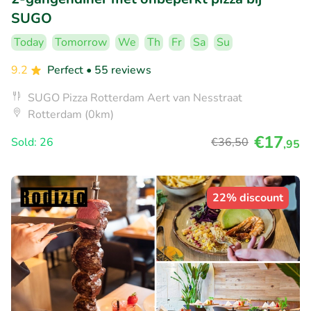
SUGO
Today
Tomorrow
We
Th
Fr
Sa
Su
9.2
Perfect
• 55 reviews
SUGO Pizza Rotterdam Aert van Nesstraat
Rotterdam (0km)
€17
Sold: 26
€36
,50
,95
22% discount