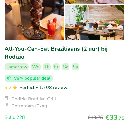
All-You-Can-Eat Braziliaans (2 uur) bij
Rodizio
Tomorrow
We
Th
Fr
Sa
Su
Very popular deal
9.2
Perfect
• 1.708 reviews
Rodizio Brazilian Grill
Rotterdam (0km)
€33
Sold: 228
€43
,75
,75