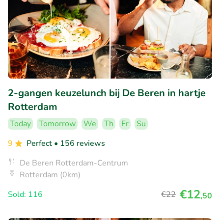
2-gangen keuzelunch bij De Beren in hartje
Rotterdam
Today
Tomorrow
We
Th
Fr
Su
9
Perfect
• 156 reviews
De Beren Rotterdam-Centrum
Rotterdam (0km)
€12
Sold: 116
€22
,50