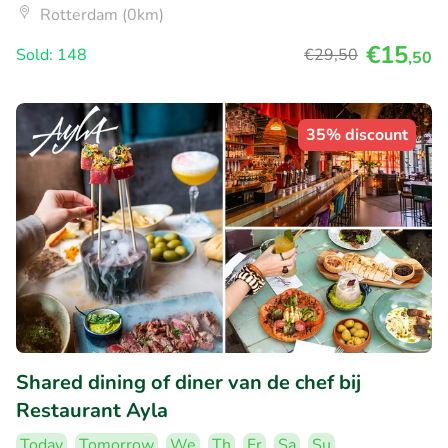
Rotterdam (0km)
€15
Sold: 148
€29
,50
,50
35% discount
Shared dining of diner van de chef bij
Restaurant Ayla
Today
Tomorrow
We
Th
Fr
Sa
Su