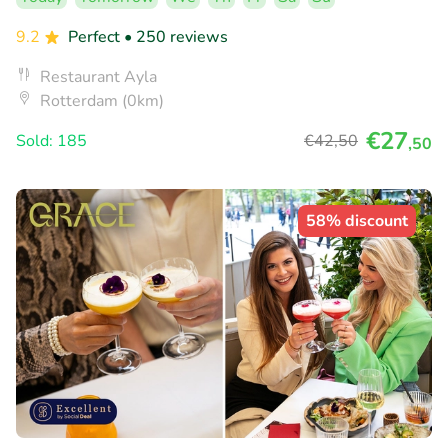
9.2
Perfect
• 250 reviews
Restaurant Ayla
Rotterdam (0km)
€27
Sold: 185
€42
,50
,50
58% discount