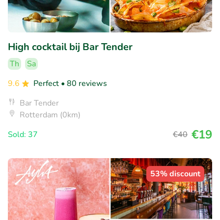
High cocktail bij Bar Tender
Th
Sa
9.6
Perfect
• 80 reviews
Bar Tender
Rotterdam (0km)
€19
Sold: 37
€40
53% discount