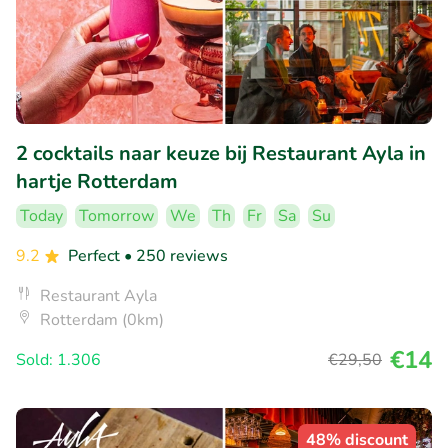
2 cocktails naar keuze bij Restaurant Ayla in
hartje Rotterdam
Today
Tomorrow
We
Th
Fr
Sa
Su
9.2
Perfect
• 250 reviews
Restaurant Ayla
Rotterdam (0km)
€14
Sold: 1.306
€29
,50
48% discount