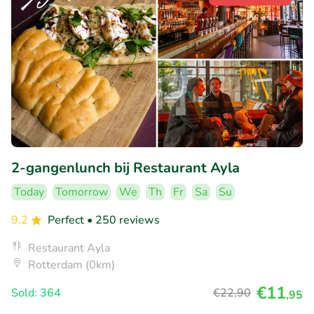
2-gangenlunch bij Restaurant Ayla
Today
Tomorrow
We
Th
Fr
Sa
Su
9.2
Perfect
• 250 reviews
Restaurant Ayla
Rotterdam (0km)
€11
Sold: 364
€22
,90
,95