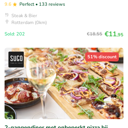
9.6
Perfect
• 133 reviews
Steak & Bier
Rotterdam (0km)
€11
Sold: 202
€18
,55
,95
51% discount
2-gangendiner met onbeperkt pizza bij