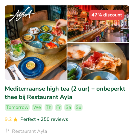
47% discount
Mediterraanse high tea (2 uur) + onbeperkt
thee bij Restaurant Ayla
Tomorrow
We
Th
Fr
Sa
Su
9.2
Perfect
• 250 reviews
Restaurant Ayla