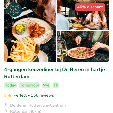
46% discount
4-gangen keuzediner bij De Beren in hartje
Rotterdam
Today
Tomorrow
We
Th
9
Perfect
• 156 reviews
De Beren Rotterdam-Centrum
Rotterdam (0km)