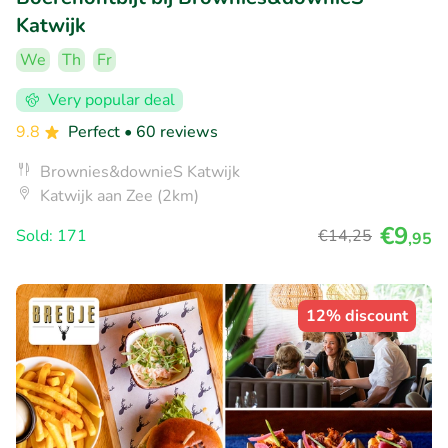
Katwijk
We
Th
Fr
Very popular deal
9.8
Perfect
• 60 reviews
Brownies&downieS Katwijk
Katwijk aan Zee (2km)
€9
Sold: 171
€14
,25
,95
12% discount