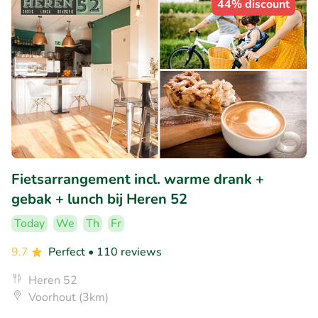
44% discount
Fietsarrangement incl. warme drank +
gebak + lunch bij Heren 52
Today
We
Th
Fr
9.7
Perfect
• 110 reviews
Heren 52
Voorhout (3km)