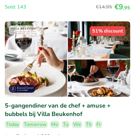
€9
Sold: 143
€14
,95
,95
51% discount
5-gangendiner van de chef + amuse +
bubbels bij Villa Beukenhof
Today
Tomorrow
Mo
Tu
We
Th
Fr