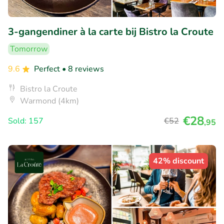
3-gangendiner à la carte bij Bistro la Croute
Tomorrow
9.6
Perfect
• 8 reviews
Bistro la Croute
Warmond (4km)
€28
Sold: 157
€52
,95
42% discount