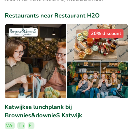
Restaurants near Restaurant H2O
20% discount
Katwijkse lunchplank bij
Brownies&downieS Katwijk
We
Th
Fr