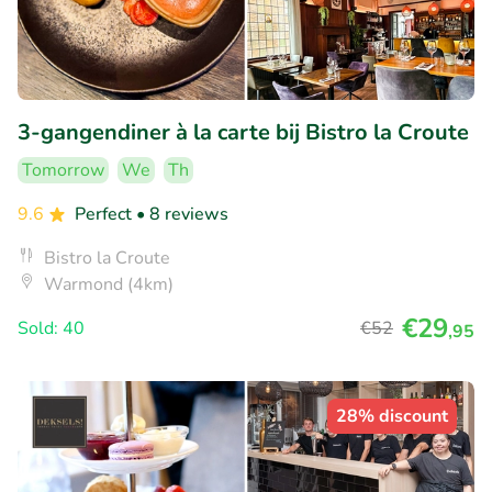
3-gangendiner à la carte bij Bistro la Croute
Tomorrow
We
Th
9.6
Perfect
• 8 reviews
Bistro la Croute
Warmond (4km)
€29
Sold: 40
€52
,95
28% discount