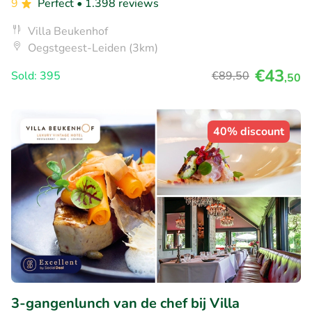
9
Perfect
• 1.398 reviews
Villa Beukenhof
Oegstgeest-Leiden (3km)
€43
Sold: 395
€89
,50
,50
40% discount
3-gangenlunch van de chef bij Villa