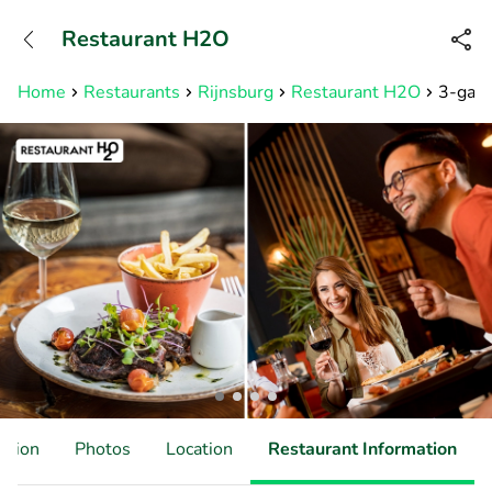
+31882050505
Restaurant H2O
Available until 23:00
Home
Restaurants
Rijnsburg
Restaurant H2O
3-gang
ation
Photos
Location
Restaurant Information