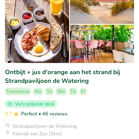
Ontbijt + jus d'orange aan het strand bij
Strandpaviljoen de Watering
Tomorrow
Mo
Tu
We
Th
Fr
Very popular deal
9.7
Perfect
• 46 reviews
Strandpaviljoen de Watering
Katwijk aan Zee (2km)