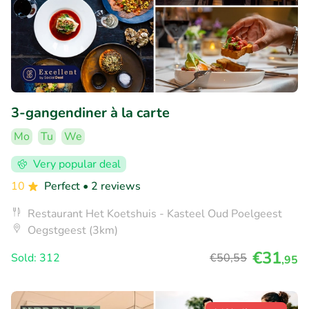
3-gangendiner à la carte
Mo
Tu
We
Very popular deal
10
Perfect
• 2 reviews
Restaurant Het Koetshuis - Kasteel Oud Poelgeest
Oegstgeest (3km)
€31
Sold: 312
€50
,55
,95