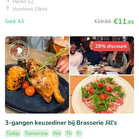
Heren 52
Voorhout (3km)
€11
Sold: 43
€19
,50
,95
28% discount
3-gangen keuzediner bij Brasserie Jill's
Today
Tomorrow
We
Th
Fr