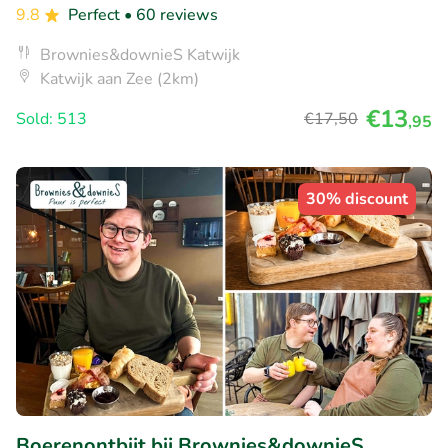
9.8
Perfect
• 60 reviews
Brownies&downieS Katwijk
Katwijk aan Zee (2km)
€13
Sold: 513
€17
,50
,95
30% discount
Boerenontbijt bij Brownies&downieS