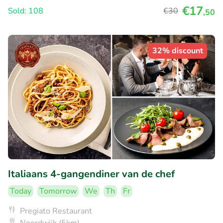
€17
Sold: 108
€30
,50
32% discount
Italiaans 4-gangendiner van de chef
Today
Tomorrow
We
Th
Fr
Pregiato Restaurant