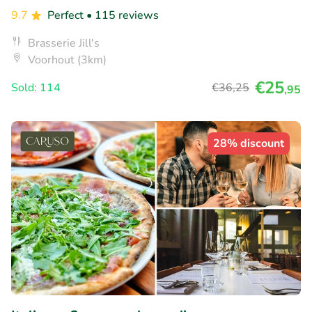
9.7
Perfect
• 115 reviews
Brasserie Jill's
Voorhout (3km)
€25
Sold: 114
€36
,25
,95
28% discount