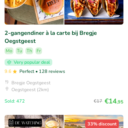
2-gangendiner à la carte bij Bregje
Oegstgeest
Mo
Tu
Th
Fr
Very popular deal
9.6
Perfect
• 128 reviews
Bregje Oegstgeest
Oegstgeest (2km)
€14
Sold: 472
€17
,95
33% discount