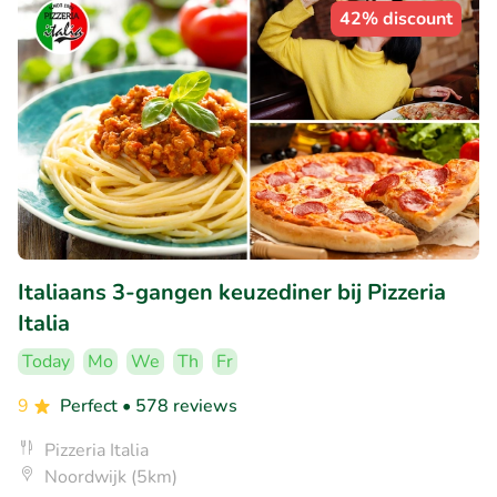
42% discount
Italiaans 3-gangen keuzediner bij Pizzeria
Italia
Today
Mo
We
Th
Fr
9
Perfect
• 578 reviews
Pizzeria Italia
Noordwijk (5km)