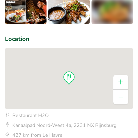
+1
Location
Restaurant H2O
Kanaalpad Noord-West 4a, 2231 NX Rijnsburg
427 km from Le Havre