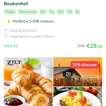
Beukenhof
Today
Tomorrow
Mo
Tu
We
Th
Fr
9
Perfect
• 1.398 reviews
Villa Beukenhof
Oegstgeest-Leiden (3km)
€29
Sold: 62
€49
,50
31% discount