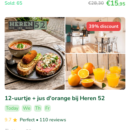
€15
Sold: 65
€28
,30
,95
39% discount
12-uurtje + jus d'orange bij Heren 52
Today
We
Th
Fr
9.7
Perfect
• 110 reviews