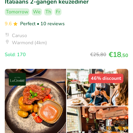
Italiaans 2-gangen keuzediner
Tomorrow
We
Th
Fr
9.6
Perfect
• 10 reviews
Caruso
Warmond (4km)
€18
Sold: 170
€25
,80
,50
46% discount