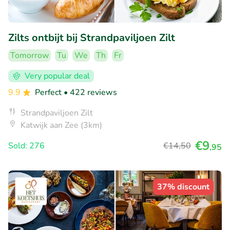
Zilts ontbijt bij Strandpaviljoen Zilt
Tomorrow
Tu
We
Th
Fr
Very popular deal
9.9
Perfect
• 422 reviews
Strandpaviljoen Zilt
Katwijk aan Zee (3km)
€9
Sold: 276
€14
,50
,95
37% discount