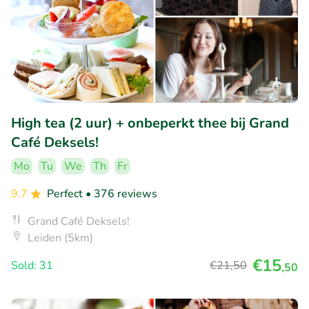
High tea (2 uur) + onbeperkt thee bij Grand
Café Deksels!
Mo
Tu
We
Th
Fr
9.7
Perfect
• 376 reviews
Grand Café Deksels!
Leiden (5km)
€15
Sold: 31
€21
,50
,50