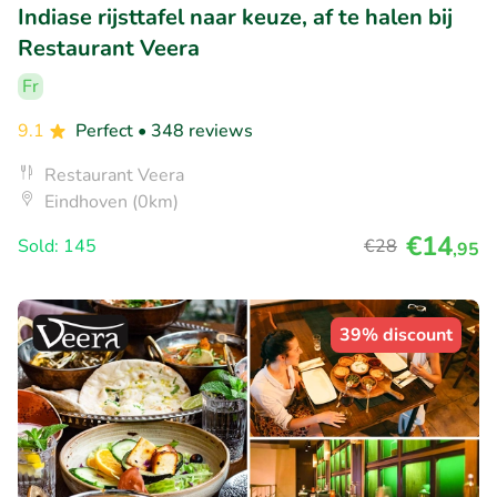
Indiase rijsttafel naar keuze, af te halen bij
Restaurant Veera
Fr
9.1
Perfect
• 348 reviews
Restaurant Veera
Eindhoven (0km)
€14
Sold: 145
€28
,95
39% discount