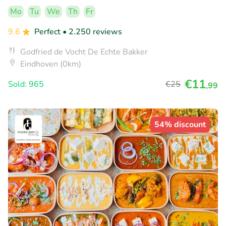
Mo
Tu
We
Th
Fr
9.6
Perfect
• 2.250 reviews
Godfried de Vocht De Echte Bakker
Eindhoven (0km)
€11
Sold: 965
€25
,99
54% discount