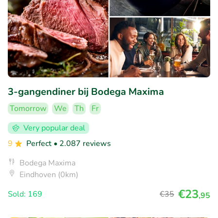
3-gangendiner bij Bodega Maxima
Tomorrow
We
Th
Fr
Very popular deal
9
Perfect
• 2.087 reviews
Bodega Maxima
Eindhoven (0km)
€23
Sold: 169
€35
,95