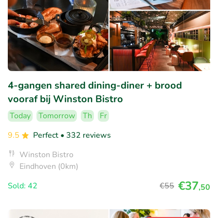
4-gangen shared dining-diner + brood
vooraf bij Winston Bistro
Today
Tomorrow
Th
Fr
9.5
Perfect
• 332 reviews
Winston Bistro
Eindhoven (0km)
€37
Sold: 42
€55
,50