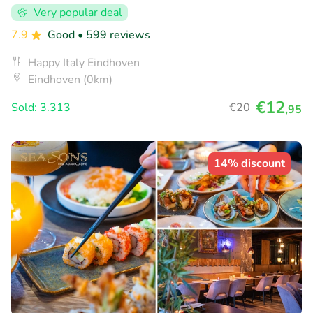
Very popular deal
7.9
Good
• 599 reviews
Happy Italy Eindhoven
Eindhoven (0km)
€12
Sold: 3.313
€20
,95
14% discount