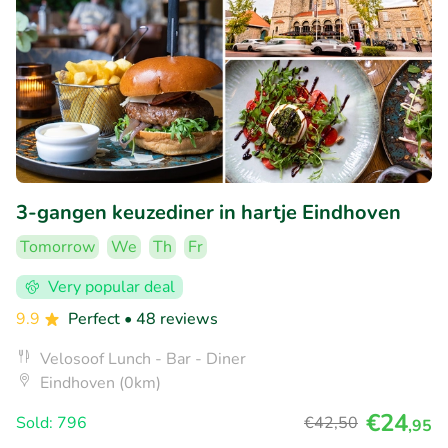
3-gangen keuzediner in hartje Eindhoven
Tomorrow
We
Th
Fr
Very popular deal
9.9
Perfect
• 48 reviews
Velosoof Lunch - Bar - Diner
Eindhoven (0km)
€24
Sold: 796
€42
,50
,95