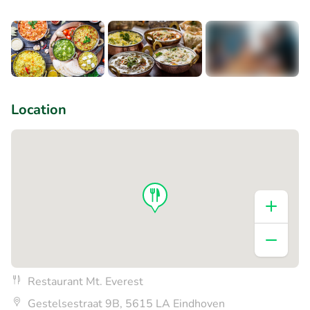
+1
Location
Restaurant Mt. Everest
Gestelsestraat 9B, 5615 LA Eindhoven