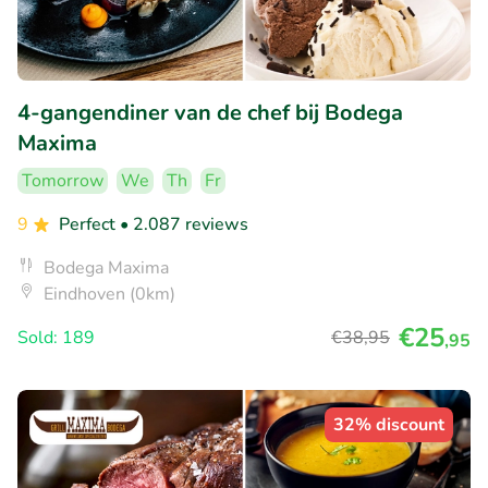
4-gangendiner van de chef bij Bodega
Maxima
Tomorrow
We
Th
Fr
9
Perfect
• 2.087 reviews
Bodega Maxima
Eindhoven (0km)
€25
Sold: 189
€38
,95
,95
32% discount