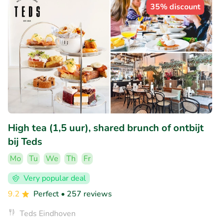
35% discount
High tea (1,5 uur), shared brunch of ontbijt
bij Teds
Mo
Tu
We
Th
Fr
Very popular deal
9.2
Perfect
• 257 reviews
Teds Eindhoven