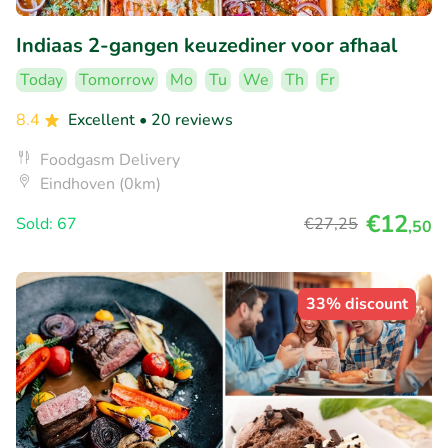
Indiaas 2-gangen keuzediner voor afhaal
Today
Tomorrow
Mo
Tu
We
Th
Fr
8.4
Excellent
• 20 reviews
Foodgasm Delivery
Eindhoven (0km)
€12
Sold: 67
€27
,25
,50
33% discount