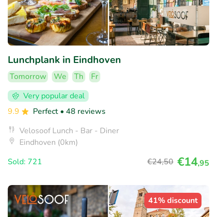
Lunchplank in Eindhoven
Tomorrow
We
Th
Fr
Very popular deal
9.9
Perfect
• 48 reviews
Velosoof Lunch - Bar - Diner
Eindhoven (0km)
€14
Sold: 721
€24
,50
,95
41% discount