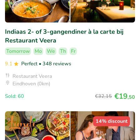
Indiaas 2- of 3-gangendiner à la carte bij
Restaurant Veera
Tomorrow
Mo
We
Th
Fr
9.1
Perfect
• 348 reviews
Restaurant Veera
Eindhoven (0km)
€19
Sold: 60
€32
,15
,50
14% discount