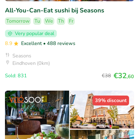
All-You-Can-Eat sushi bij Seasons
Tomorrow
Tu
We
Th
Fr
Very popular deal
8.9
Excellent
• 488 reviews
Seasons
Eindhoven (0km)
€32
Sold: 831
€38
,60
39% discount