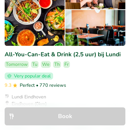
All-You-Can-Eat & Drink (2,5 uur) bij Lundi
Tomorrow
Tu
We
Th
Fr
Very popular deal
9.3
Perfect
• 770 reviews
Lundi Eindhoven
Eindhoven (0km)
€36
Sold: 560
€42
,95
Book
,95
Discover
Search
Bookings
Menu