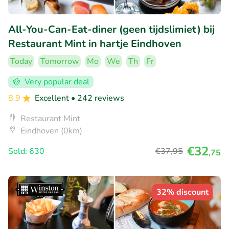
All-You-Can-Eat-diner (geen tijdslimiet) bij
Restaurant Mint in hartje Eindhoven
Today
Tomorrow
Mo
We
Th
Fr
Very popular deal
8.9
Excellent
• 242 reviews
Restaurant Mint
Eindhoven (0km)
€32
Sold: 630
€37
,95
,75
32% discount