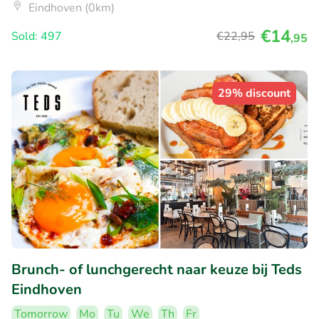
Eindhoven (0km)
€14
Sold: 497
€22
,95
,95
29% discount
Brunch- of lunchgerecht naar keuze bij Teds
Eindhoven
Tomorrow
Mo
Tu
We
Th
Fr