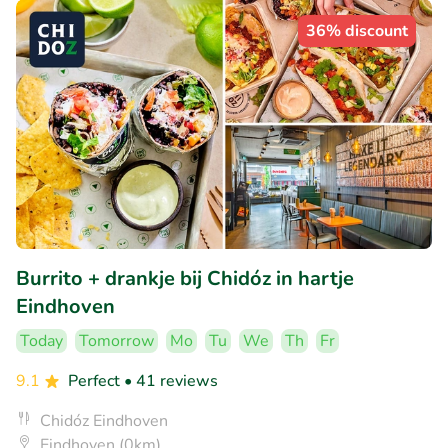
36% discount
Burrito + drankje bij Chidóz in hartje
Eindhoven
Today
Tomorrow
Mo
Tu
We
Th
Fr
9.1
Perfect
• 41 reviews
Chidóz Eindhoven
Eindhoven (0km)