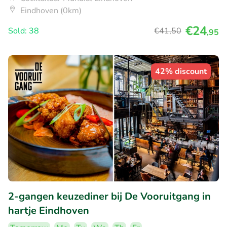
Eindhoven (0km)
€24
Sold: 38
€41
,50
,95
42% discount
2-gangen keuzediner bij De Vooruitgang in
hartje Eindhoven