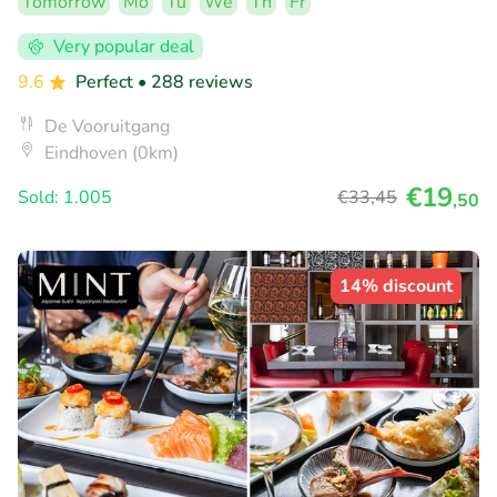
Tomorrow
Mo
Tu
We
Th
Fr
Very popular deal
9.6
Perfect
• 288 reviews
De Vooruitgang
Eindhoven (0km)
€19
Sold: 1.005
€33
,45
,50
14% discount