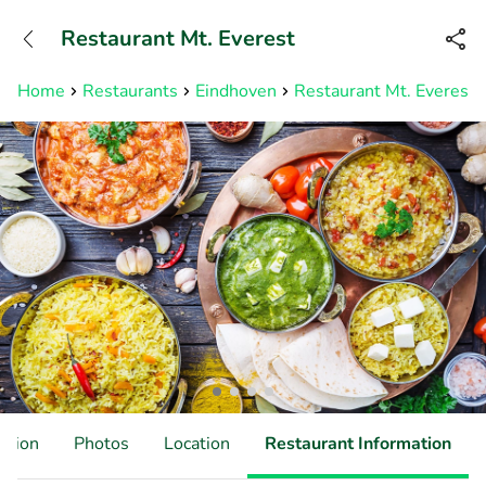
+31882050505
Restaurant Mt. Everest
Available until 23:00
Home
Restaurants
Eindhoven
Restaurant Mt. Everest
ation
Photos
Location
Restaurant Information