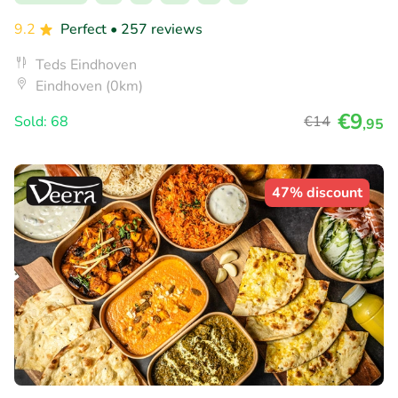
9.2
Perfect
• 257 reviews
Teds Eindhoven
Eindhoven (0km)
€9
Sold: 68
€14
,95
47% discount