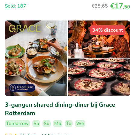
€17
Sold: 187
€28
,65
,50
34% discount
3-gangen shared dining-diner bij Grace
Rotterdam
Tomorrow
Sa
Su
Mo
Tu
We