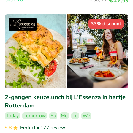
€17
Sold: 16
€36
,50
,95
33% discount
2-gangen keuzelunch bij L'Essenza in hartje
Rotterdam
Today
Tomorrow
Su
Mo
Tu
We
9.8
Perfect
• 177 reviews