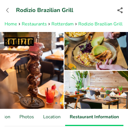
+31882050505
Rodizio Brazilian Grill
Available until 23:00
Home
Restaurants
Rotterdam
Rodizio Brazilian Grill
ation
Photos
Location
Restaurant Information