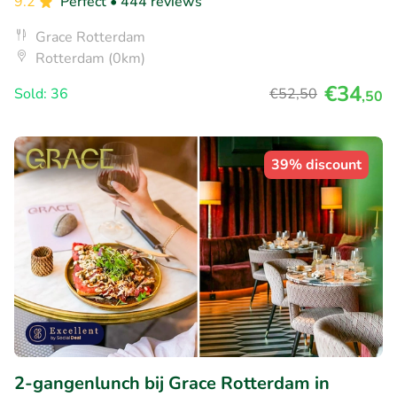
9.2
Perfect
• 444 reviews
Grace Rotterdam
Rotterdam (0km)
€34
Sold: 36
€52
,50
,50
39% discount
2-gangenlunch bij Grace Rotterdam in