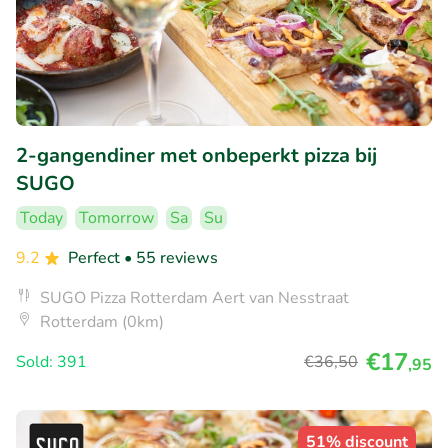
2-gangendiner met onbeperkt pizza bij
SUGO
Today
Tomorrow
Sa
Su
9.2
Perfect
• 55 reviews
SUGO Pizza Rotterdam Aert van Nesstraat
Rotterdam (0km)
€17
Sold: 391
€36
,50
,95
51% discount