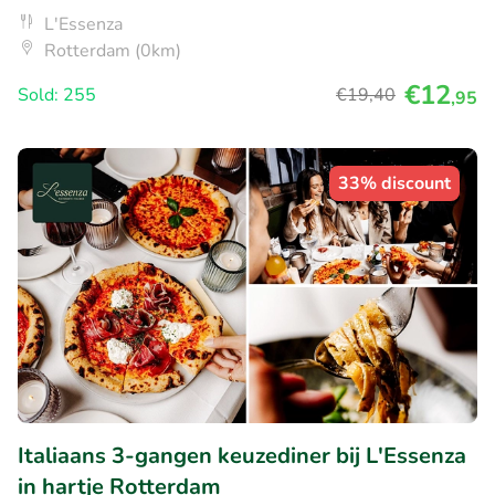
L'Essenza
Rotterdam (0km)
€12
Sold: 255
€19
,40
,95
33% discount
Italiaans 3-gangen keuzediner bij L'Essenza
in hartje Rotterdam