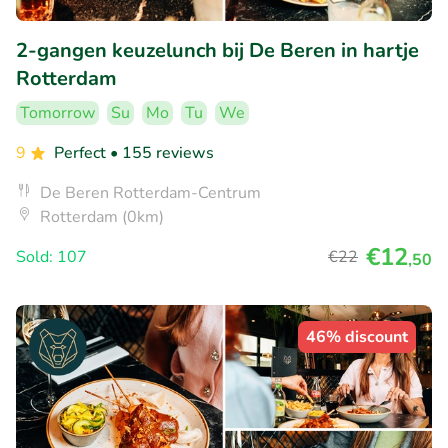
2-gangen keuzelunch bij De Beren in hartje
Rotterdam
Tomorrow
Su
Mo
Tu
We
9
Perfect
• 155 reviews
De Beren Rotterdam-Centrum
Rotterdam (0km)
€12
Sold: 107
€22
,50
46% discount