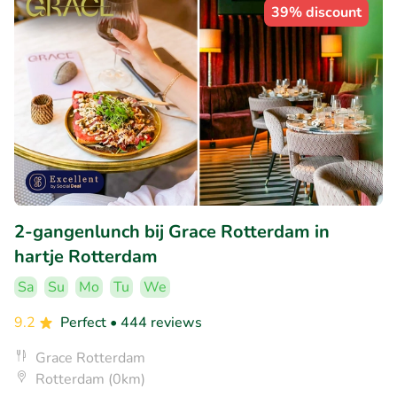
39% discount
2-gangenlunch bij Grace Rotterdam in
hartje Rotterdam
Sa
Su
Mo
Tu
We
9.2
Perfect
• 444 reviews
Grace Rotterdam
Rotterdam (0km)