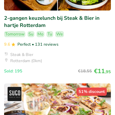
2-gangen keuzelunch bij Steak & Bier in
hartje Rotterdam
Tomorrow
Su
Mo
Tu
We
9.6
Perfect
• 131 reviews
Steak & Bier
Rotterdam (0km)
€11
Sold: 195
€18
,55
,95
51% discount