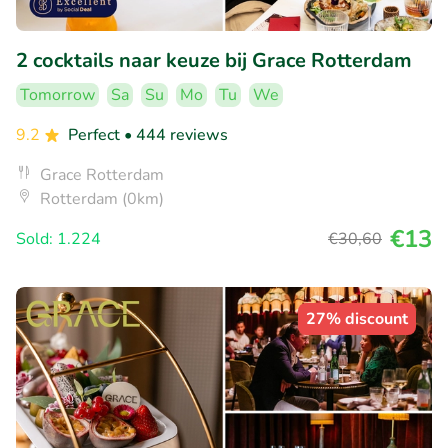
2 cocktails naar keuze bij Grace Rotterdam
Tomorrow
Sa
Su
Mo
Tu
We
9.2
Perfect
• 444 reviews
Grace Rotterdam
Rotterdam (0km)
€13
Sold: 1.224
€30
,60
27% discount