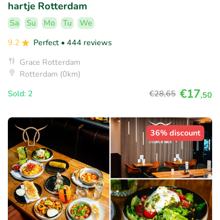
hartje Rotterdam
Sa
Su
Mo
Tu
We
9.2
Perfect
• 444 reviews
Grace Rotterdam
Rotterdam (0km)
€17
Sold: 2
€28
,65
,50
36% discount