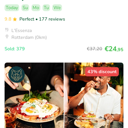
Today
Su
Mo
Tu
We
9.8
Perfect
• 177 reviews
L'Essenza
Rotterdam (0km)
€24
Sold: 379
€37
,20
,95
43% discount