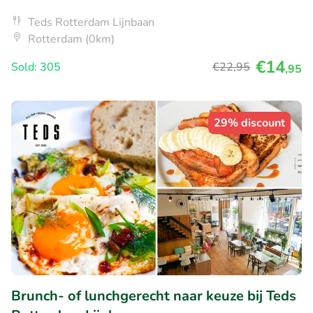
Teds Rotterdam Lijnbaan
Rotterdam (0km)
€14
Sold: 305
€22
,95
,95
29% discount
Brunch- of lunchgerecht naar keuze bij Teds