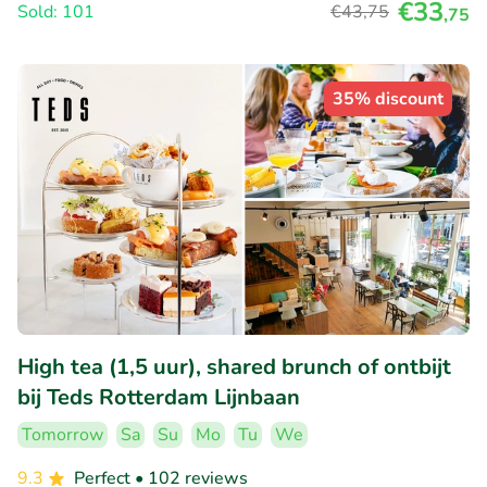
€33
Sold: 101
€43
,75
,75
35% discount
High tea (1,5 uur), shared brunch of ontbijt
bij Teds Rotterdam Lijnbaan
Tomorrow
Sa
Su
Mo
Tu
We
9.3
Perfect
• 102 reviews