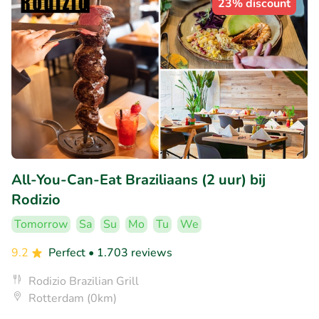
23% discount
All-You-Can-Eat Braziliaans (2 uur) bij
Rodizio
Tomorrow
Sa
Su
Mo
Tu
We
9.2
Perfect
• 1.703 reviews
Rodizio Brazilian Grill
Rotterdam (0km)