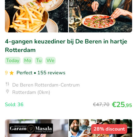
4-gangen keuzediner bij De Beren in hartje
Rotterdam
Today
Mo
Tu
We
9
Perfect
• 155 reviews
De Beren Rotterdam-Centrum
Rotterdam (0km)
€25
Sold: 36
€47
,70
,95
28% discount