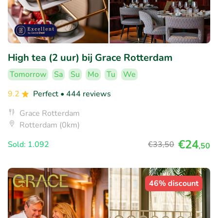
High tea (2 uur) bij Grace Rotterdam
Tomorrow
Sa
Su
Mo
Tu
We
9.2
Perfect
• 444 reviews
Grace Rotterdam
Rotterdam (0km)
€24
Sold: 1.092
€33
,50
,50
46% discount