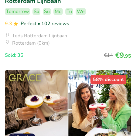
Rotterdam Lijnbaan
Tomorrow
Sa
Su
Mo
Tu
We
9.3
Perfect
• 102 reviews
Teds Rotterdam Lijnbaan
Rotterdam (0km)
€9
Sold: 35
€14
,95
58% discount