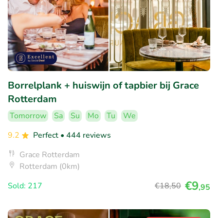
Borrelplank + huiswijn of tapbier bij Grace
Rotterdam
Tomorrow
Sa
Su
Mo
Tu
We
9.2
Perfect
• 444 reviews
Grace Rotterdam
Rotterdam (0km)
€9
Sold: 217
€18
,50
,95