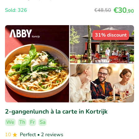
€30
Sold: 326
€48
,50
,90
31% discount
2-gangenlunch à la carte in Kortrijk
We
Th
Fr
Sa
10
Perfect
• 2 reviews