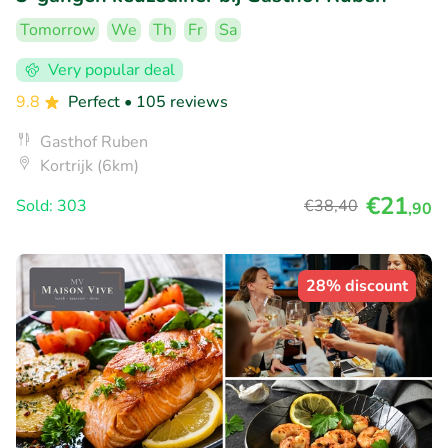
Tomorrow
We
Th
Fr
Sa
Very popular deal
9.8
Perfect
• 105 reviews
Gasthof Ruben
Kortrijk (6km)
€21
Sold: 303
€38
,40
,90
28% discount