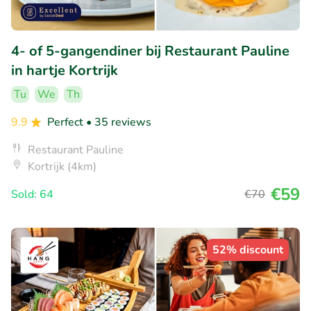
4- of 5-gangendiner bij Restaurant Pauline
in hartje Kortrijk
Tu
We
Th
9.9
Perfect
• 35 reviews
Restaurant Pauline
Kortrijk (4km)
€59
Sold: 64
€70
52% discount