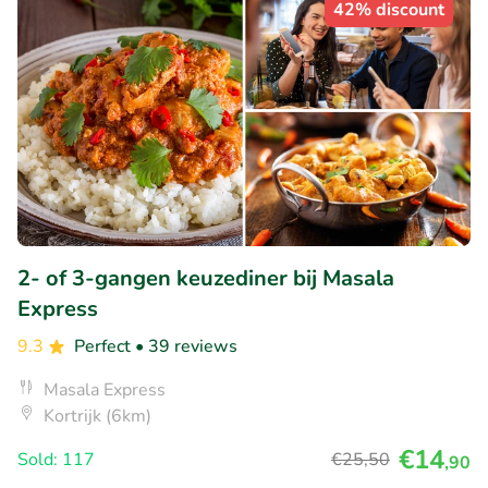
42% discount
2- of 3-gangen keuzediner bij Masala
Express
9.3
Perfect
• 39 reviews
Masala Express
Kortrijk (6km)
€14
Sold: 117
€25
,50
,90