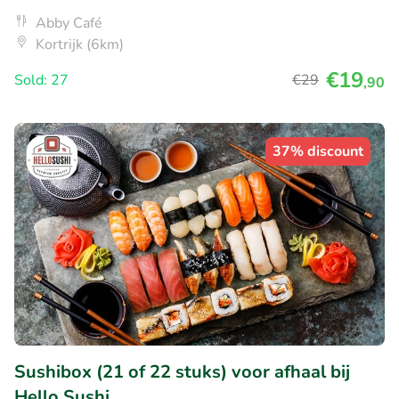
Abby Café
Kortrijk (6km)
€19
Sold: 27
€29
,90
37% discount
Sushibox (21 of 22 stuks) voor afhaal bij
Hello Sushi