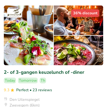
36% discount
2- of 3-gangen keuzelunch of -diner
Today
Tomorrow
Th
9.3
Perfect
• 23 reviews
Den Uilenspiegel
Zwevegem (6km)