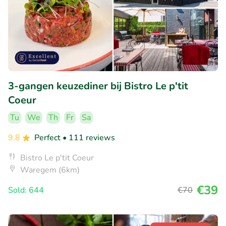
3-gangen keuzediner bij Bistro Le p'tit
Coeur
Tu
We
Th
Fr
Sa
9.8
Perfect
• 111 reviews
Bistro Le p'tit Coeur
Waregem (6km)
€39
Sold: 644
€70