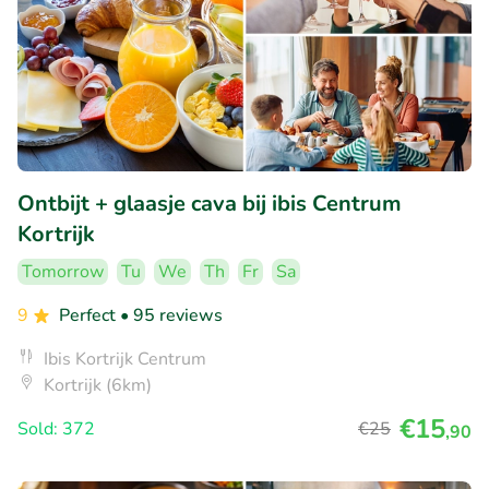
Ontbijt + glaasje cava bij ibis Centrum
Kortrijk
Tomorrow
Tu
We
Th
Fr
Sa
9
Perfect
• 95 reviews
Ibis Kortrijk Centrum
Kortrijk (6km)
€15
Sold: 372
€25
,90