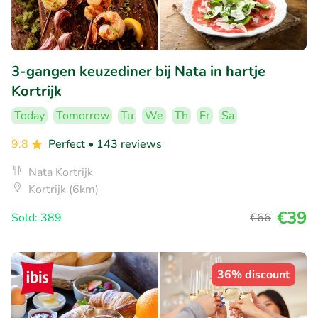
3-gangen keuzediner bij Nata in hartje
Kortrijk
Today
Tomorrow
Tu
We
Th
Fr
Sa
9.8
Perfect
• 143 reviews
Nata Kortrijk
Kortrijk (6km)
€39
Sold: 389
€66
36% discount