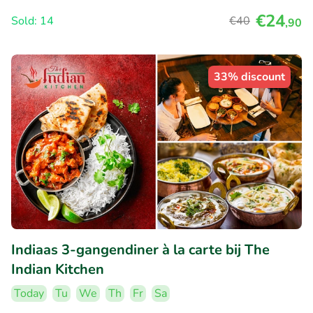
€24
Sold: 14
€40
,90
33% discount
Indiaas 3-gangendiner à la carte bij The
Indian Kitchen
Today
Tu
We
Th
Fr
Sa