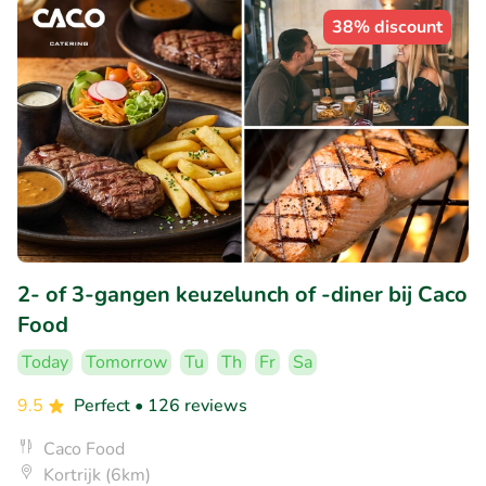
38% discount
2- of 3-gangen keuzelunch of -diner bij Caco
Food
Today
Tomorrow
Tu
Th
Fr
Sa
9.5
Perfect
• 126 reviews
Caco Food
Kortrijk (6km)