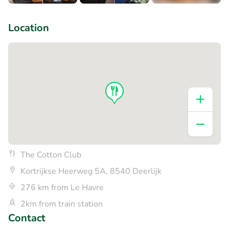
+3
Location
The Cotton Club
Kortrijkse Heerweg 5A, 8540 Deerlijk
276 km from Le Havre
2km from train station
Contact