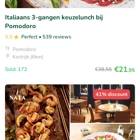
Italiaans 3-gangen keuzelunch bij
Pomodoro
9.9
Perfect
• 539 reviews
Pomodoro
Kortrijk (6km)
€21
Sold: 172
€38
,55
,95
41% discount