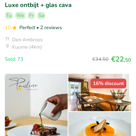
Luxe ontbijt + glas cava
Tu
We
Fr
Sa
10
Perfect
• 2 reviews
Den Ambroos
Kuurne (4km)
€22
Sold: 73
€34
,50
,50
16% discount