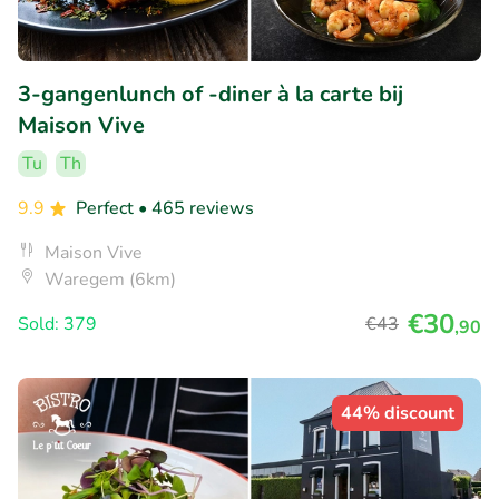
3-gangenlunch of -diner à la carte bij
Maison Vive
Tu
Th
9.9
Perfect
• 465 reviews
Maison Vive
Waregem (6km)
€30
Sold: 379
€43
,90
44% discount