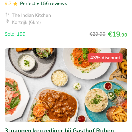
9.7
Perfect
• 156 reviews
The Indian Kitchen
Kortrijk (6km)
€19
Sold: 199
€29
,90
,90
43% discount
3-gangen keuzediner bij Gasthof Ruben