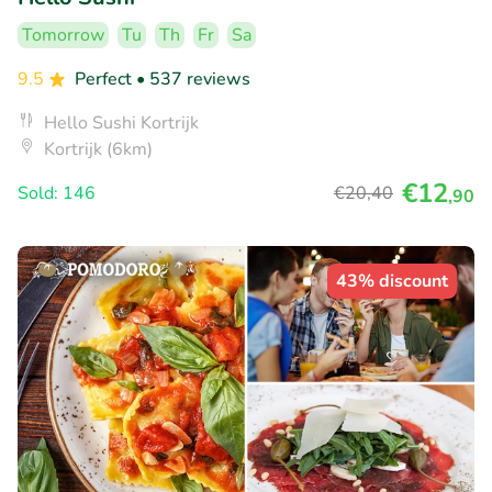
Tomorrow
Tu
Th
Fr
Sa
9.5
Perfect
• 537 reviews
Hello Sushi Kortrijk
Kortrijk (6km)
€12
Sold: 146
€20
,40
,90
43% discount