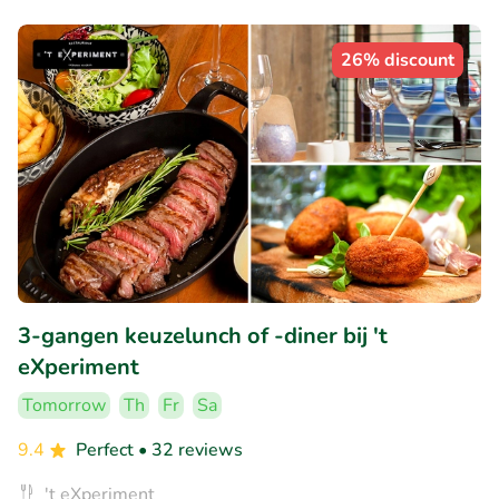
26% discount
3-gangen keuzelunch of -diner bij 't
eXperiment
Tomorrow
Th
Fr
Sa
9.4
Perfect
• 32 reviews
't eXperiment