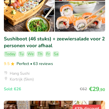
Sushiboot (46 stuks) + zeewiersalade voor 2
personen voor afhaal
Today
Tu
We
Th
Fr
Sa
9.5
Perfect
• 63 reviews
Hang Sushi
Kortrijk (5km)
€29
Sold: 626
€62
,90
43% discount