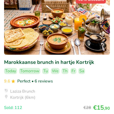
Marokkaanse brunch in hartje Kortrijk
Today
Tomorrow
Tu
We
Th
Fr
Sa
9.6
Perfect
• 6 reviews
Laziza Brunch
Kortrijk (6km)
€15
Sold: 112
€28
,90