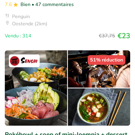
7.6
Bien
• 47 commentaires
Penguin
Oostende (2km)
€23
Vendu : 314
€37
,75
51% réduction
Pokébowl + soep of mini-loempia + dessert