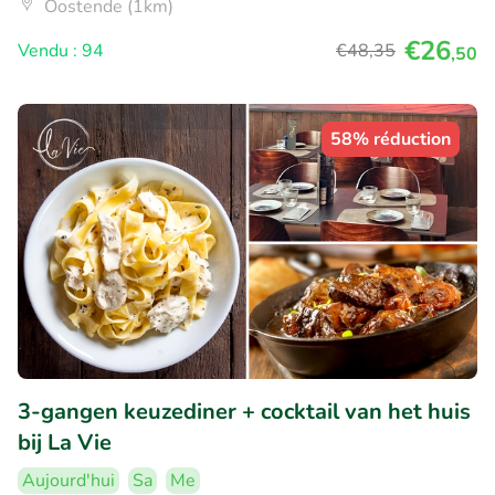
Oostende (1km)
€26
Vendu : 94
€48
,35
,50
58% réduction
3-gangen keuzediner + cocktail van het huis
bij La Vie
Aujourd'hui
Sa
Me