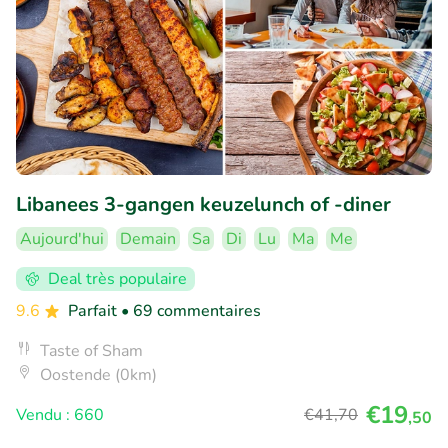
Libanees 3-gangen keuzelunch of -diner
Aujourd'hui
Demain
Sa
Di
Lu
Ma
Me
Deal très populaire
9.6
Parfait
• 69 commentaires
Taste of Sham
Oostende (0km)
€19
Vendu : 660
€41
,70
,50