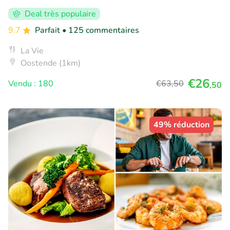
Deal très populaire
9.7
Parfait
• 125 commentaires
La Vie
Oostende (1km)
€26
Vendu : 180
€63
,50
,50
49% réduction