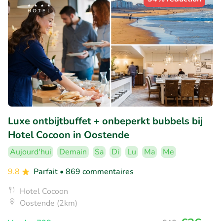
Luxe ontbijtbuffet + onbeperkt bubbels bij
Hotel Cocoon in Oostende
Aujourd'hui
Demain
Sa
Di
Lu
Ma
Me
9.8
Parfait
• 869 commentaires
Hotel Cocoon
Oostende (2km)