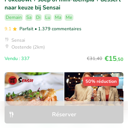
naar keuze bij Sensai
Demain
Sa
Di
Lu
Ma
Me
9.1
Parfait
• 1.379 commentaires
Sensai
Oostende (2km)
€15
Vendu : 337
€31
,40
,50
50% réduction
Réserver
Découvrir
Rechercher
Réservations
Menu