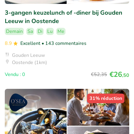
3-gangen keuzelunch of -diner bij Gouden
Leeuw in Oostende
Demain
Sa
Di
Lu
Me
8.9
Excellent
• 143 commentaires
Gouden Leeuw
Oostende (1km)
€26
Vendu : 0
€52
,35
,50
31% réduction