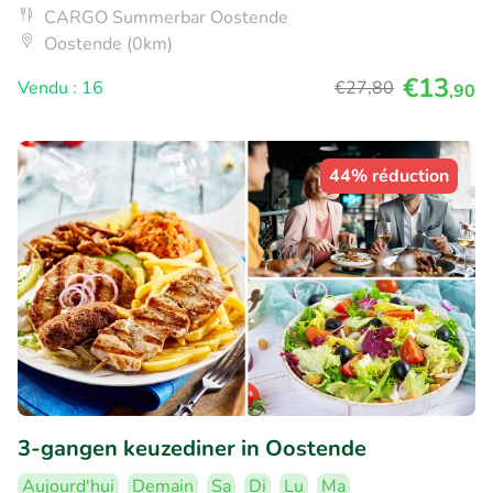
CARGO Summerbar Oostende
Oostende (0km)
€13
Vendu : 16
€27
,80
,90
44% réduction
3-gangen keuzediner in Oostende
Aujourd'hui
Demain
Sa
Di
Lu
Ma