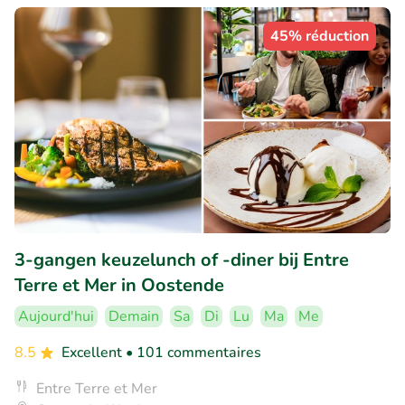
45% réduction
3-gangen keuzelunch of -diner bij Entre
Terre et Mer in Oostende
Aujourd'hui
Demain
Sa
Di
Lu
Ma
Me
8.5
Excellent
• 101 commentaires
Entre Terre et Mer