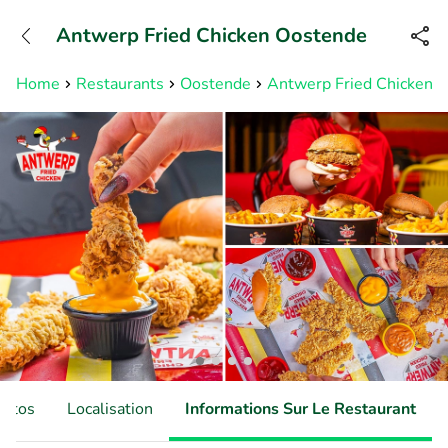
+32466900153
Antwerp Fried Chicken Oostende
Disponible jusqu'à 23:00 heures
Home
Restaurants
Oostende
Antwerp Fried Chicken 
hotos
Localisation
Informations Sur Le Restaurant