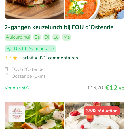
2-gangen keuzelunch bij FOU d’Ostende
Aujourd'hui
Sa
Di
Lu
Ma
Deal très populaire
9.7
Parfait
• 922 commentaires
FOU d'Ostende
Oostende (1km)
€12
Vendu : 502
€16
,70
,50
35% réduction