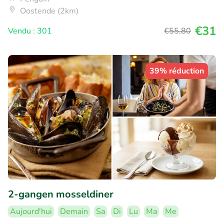
Oostende (2km)
€31
Vendu : 301
€55
,80
39% réduction
2-gangen mosseldiner
Aujourd'hui
Demain
Sa
Di
Lu
Ma
Me