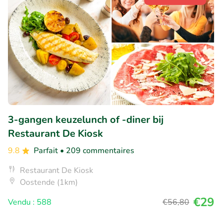
3-gangen keuzelunch of -diner bij
Restaurant De Kiosk
9.8
Parfait
• 209 commentaires
Restaurant De Kiosk
Oostende (1km)
€29
Vendu : 588
€56
,80