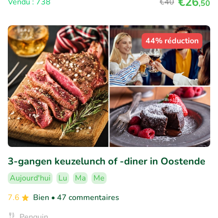
€26
Vendu : 738
€40
,50
44% réduction
3-gangen keuzelunch of -diner in Oostende
Aujourd'hui
Lu
Ma
Me
7.6
Bien
• 47 commentaires
Penguin