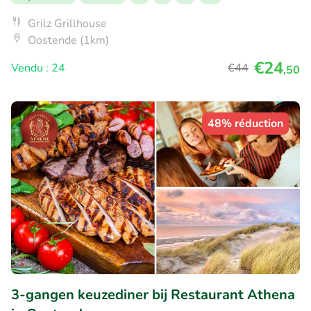
Grilz Grillhouse
Oostende (1km)
€24
Vendu : 24
€44
,50
48% réduction
3-gangen keuzediner bij Restaurant Athena