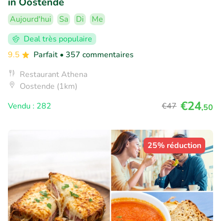
in Oostende
Aujourd'hui
Sa
Di
Me
Deal très populaire
9.5
Parfait
• 357 commentaires
Restaurant Athena
Oostende (1km)
€24
Vendu : 282
€47
,50
25% réduction