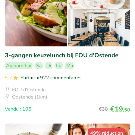
3-gangen keuzelunch bij FOU d'Ostende
Aujourd'hui
Sa
Di
Lu
Ma
9.7
Parfait
• 922 commentaires
FOU d'Ostende
Oostende (1km)
€19
Vendu : 106
€30
,50
49% réduction