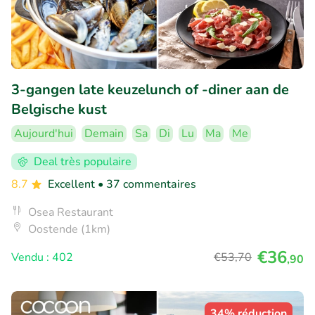
3-gangen late keuzelunch of -diner aan de
Belgische kust
Aujourd'hui
Demain
Sa
Di
Lu
Ma
Me
Deal très populaire
8.7
Excellent
• 37 commentaires
Osea Restaurant
Oostende (1km)
€36
Vendu : 402
€53
,70
,90
34% réduction