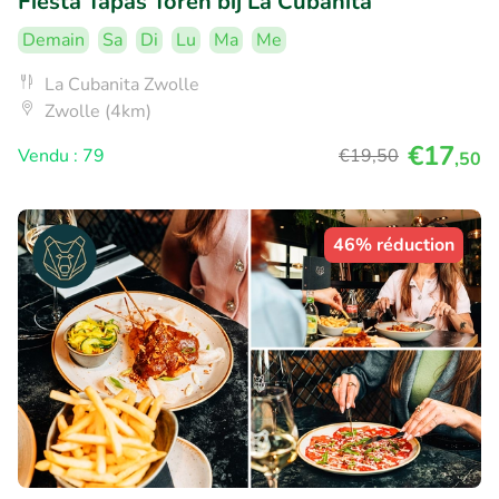
Fiesta Tapas Toren bij La Cubanita
Demain
Sa
Di
Lu
Ma
Me
La Cubanita Zwolle
Zwolle (4km)
€17
Vendu : 79
€19
,50
,50
46% réduction