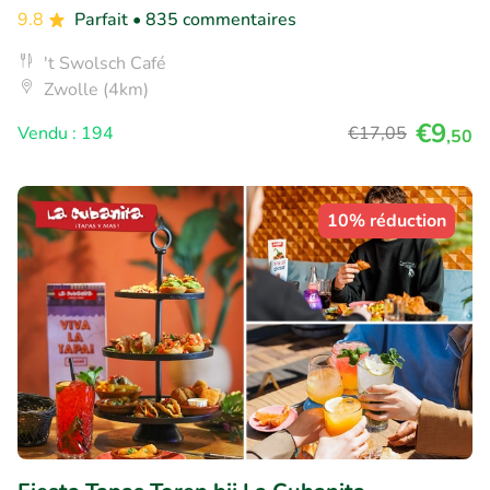
9.8
Parfait
• 835 commentaires
't Swolsch Café
Zwolle (4km)
€9
Vendu : 194
€17
,05
,50
10% réduction