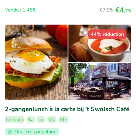
€4
Vendu : 1.485
€7
,95
,75
44% réduction
2-gangenlunch à la carte bij 't Swolsch Café
Demain
Sa
Lu
Ma
Me
Deal très populaire