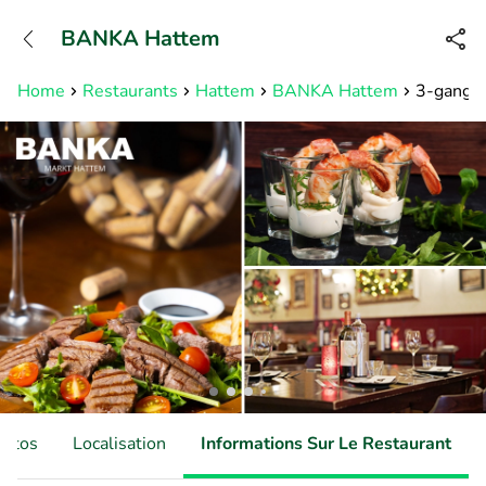
+32466900153
BANKA Hattem
Disponible jusqu'à 23:00 heures
Home
Restaurants
Hattem
BANKA Hattem
3-gangen
hotos
Localisation
Informations Sur Le Restaurant