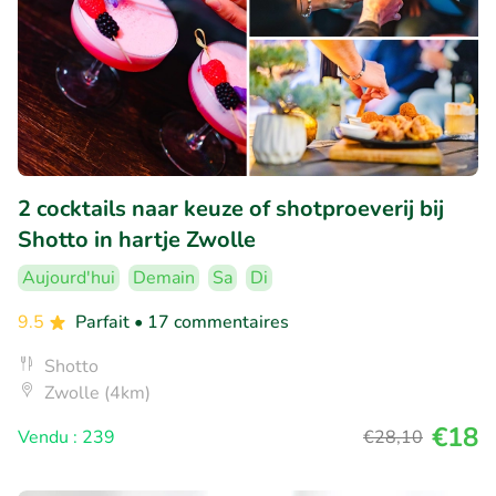
2 cocktails naar keuze of shotproeverij bij
Shotto in hartje Zwolle
Aujourd'hui
Demain
Sa
Di
9.5
Parfait
• 17 commentaires
Shotto
Zwolle (4km)
€18
Vendu : 239
€28
,10