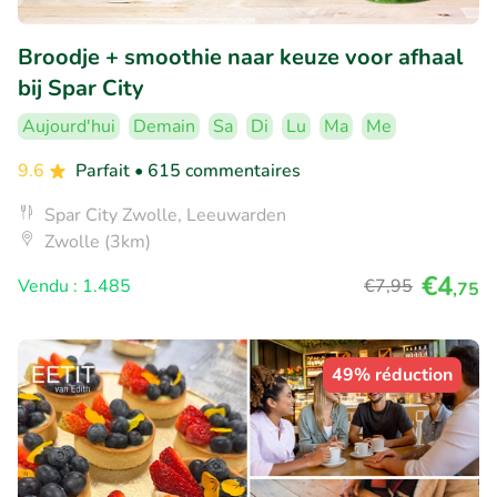
Broodje + smoothie naar keuze voor afhaal
bij Spar City
Aujourd'hui
Demain
Sa
Di
Lu
Ma
Me
9.6
Parfait
• 615 commentaires
Spar City Zwolle, Leeuwarden
Zwolle (3km)
€4
Vendu : 1.485
€7
,95
,75
49% réduction