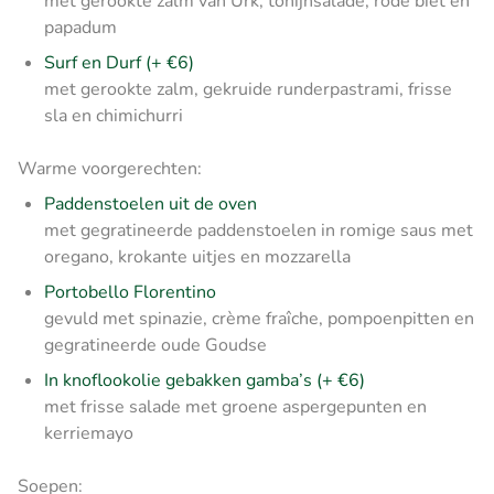
met gerookte zalm van Urk, tonijnsalade, rode biet en
papadum
Surf en Durf (+ €6)
met gerookte zalm, gekruide runderpastrami, frisse
sla en chimichurri
Warme voorgerechten:
Paddenstoelen uit de oven
met gegratineerde paddenstoelen in romige saus met
oregano, krokante uitjes en mozzarella
Portobello Florentino
gevuld met spinazie, crème fraîche, pompoenpitten en
gegratineerde oude Goudse
In knoflookolie gebakken gamba’s (+ €6)
met frisse salade met groene aspergepunten en
kerriemayo
Soepen: