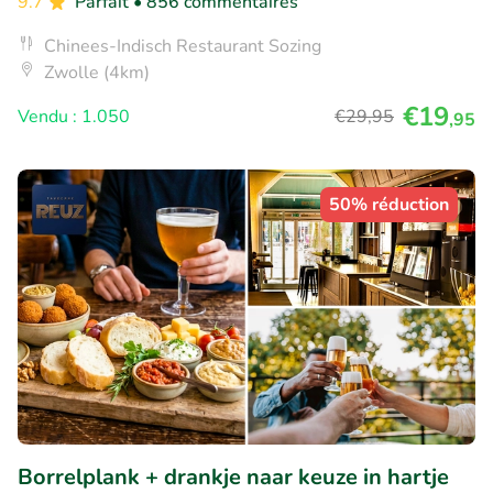
9.7
Parfait
• 856 commentaires
Chinees-Indisch Restaurant Sozing
Zwolle (4km)
€19
Vendu : 1.050
€29
,95
,95
50% réduction
Borrelplank + drankje naar keuze in hartje