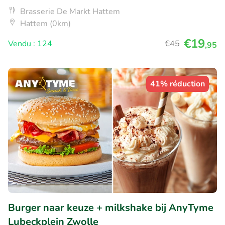
Brasserie De Markt Hattem
Hattem (0km)
€19
Vendu : 124
€45
,95
41% réduction
Burger naar keuze + milkshake bij AnyTyme
Lubeckplein Zwolle