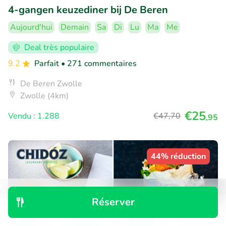
4-gangen keuzediner bij De Beren
Aujourd'hui
Demain
Sa
Di
Lu
Ma
Me
Deal très populaire
9.2
Parfait
• 271 commentaires
De Beren Zwolle
Zwolle (4km)
€25
Vendu : 1.288
€47
,70
,95
44% réduction
Réserver
Découvrir
Rechercher
Réservations
Menu