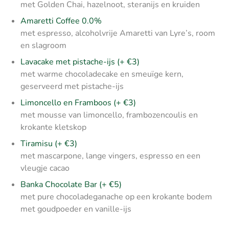
met Golden Chai, hazelnoot, steranijs en kruiden
Amaretti Coffee 0.0%
met espresso, alcoholvrije Amaretti van Lyre’s, room
en slagroom
Lava­cake met pistache-ijs
(+ €3)
met warme chocoladecake en smeuïge kern,
geserveerd met pistache-ijs
Limoncello en Framboos
(+ €3)
met mousse van limoncello, frambozencoulis en
krokante kletskop
Tiramisu
(+ €3)
met mascarpone, lange vingers, espresso en een
vleugje cacao
Banka Chocolate Bar
(+ €5)
met pure chocoladeganache op een krokante bodem
met goudpoeder en vanille-ijs