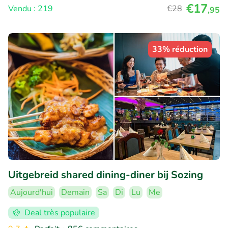
€17
Vendu : 219
€28
,95
33% réduction
Uitgebreid shared dining-diner bij Sozing
Aujourd'hui
Demain
Sa
Di
Lu
Me
Deal très populaire