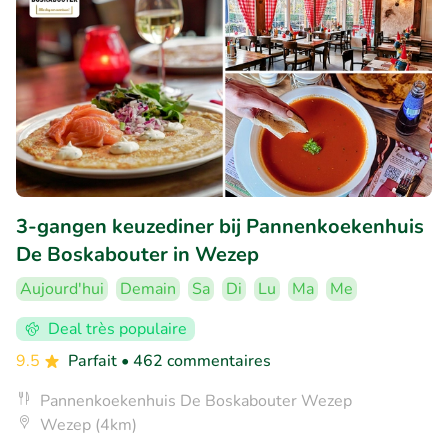
3-gangen keuzediner bij Pannenkoekenhuis
De Boskabouter in Wezep
Aujourd'hui
Demain
Sa
Di
Lu
Ma
Me
Deal très populaire
9.5
Parfait
• 462 commentaires
Pannenkoekenhuis De Boskabouter Wezep
Wezep (4km)