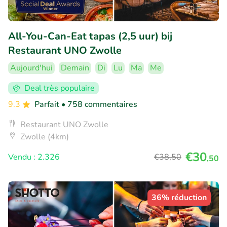
All-You-Can-Eat tapas (2,5 uur) bij
Restaurant UNO Zwolle
Aujourd'hui
Demain
Di
Lu
Ma
Me
Deal très populaire
9.3
Parfait
• 758 commentaires
Restaurant UNO Zwolle
Zwolle (4km)
€30
Vendu : 2.326
€38
,50
,50
36% réduction