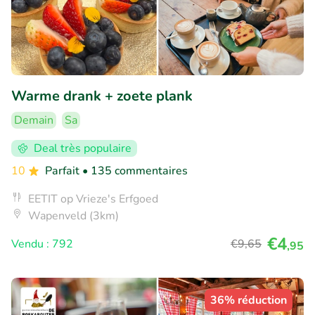
Warme drank + zoete plank
Demain
Sa
Deal très populaire
10
Parfait
• 135 commentaires
EETIT op Vrieze's Erfgoed
Wapenveld (3km)
€4
Vendu : 792
€9
,65
,95
36% réduction