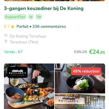
3-gangen keuzediner bij De Koning
Aujourd'hui
Je
Ve
9.7
Parfait
• 336 commentaires
De Koning Terschuur
Terschuur (7km)
€24
Vendu : 67
€35
,25
,95
48% réduction