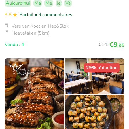
Aujourd'hui
Ma
Me
Je
Ve
9.8
Parfait
• 9 commentaires
Vers van Koot en Hap&Slok
Hoevelaken (5km)
€9
Vendu : 4
€14
,95
29% réduction