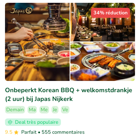
34% réduction
Onbeperkt Korean BBQ + welkomstdrankje
(2 uur) bij Japas Nijkerk
Demain
Ma
Me
Je
Ve
Deal très populaire
9.5
Parfait
• 555 commentaires