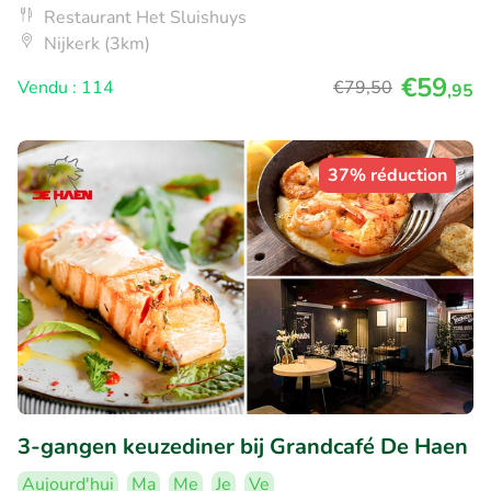
Restaurant Het Sluishuys
Nijkerk (3km)
€59
Vendu : 114
€79
,50
,95
37% réduction
3-gangen keuzediner bij Grandcafé De Haen
Aujourd'hui
Ma
Me
Je
Ve