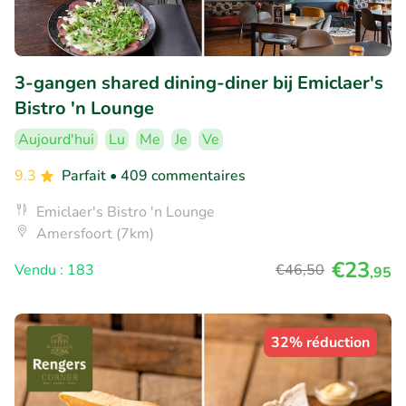
3-gangen shared dining-diner bij Emiclaer's
Bistro 'n Lounge
Aujourd'hui
Lu
Me
Je
Ve
9.3
Parfait
• 409 commentaires
Emiclaer's Bistro 'n Lounge
Amersfoort (7km)
€23
Vendu : 183
€46
,50
,95
32% réduction