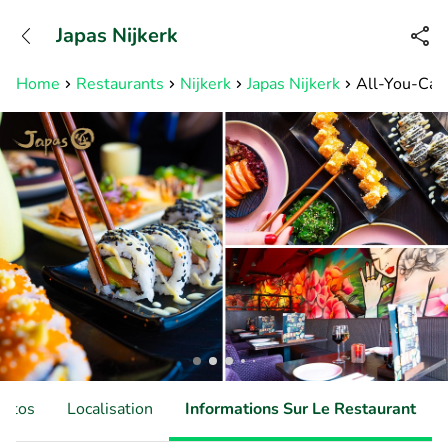
+32466900153
Japas Nijkerk
Disponible jusqu'à 23:00 heures
Home
Restaurants
Nijkerk
Japas Nijkerk
All-You-Can-E
hotos
Localisation
Informations Sur Le Restaurant