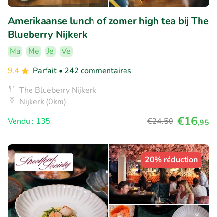
Amerikaanse lunch of zomer high tea bij The
Blueberry Nijkerk
Ma
Me
Je
Ve
9.4
Parfait
• 242 commentaires
The Blueberry Nijkerk
Nijkerk (0km)
€16
Vendu : 135
€24
,50
,95
20% réduction