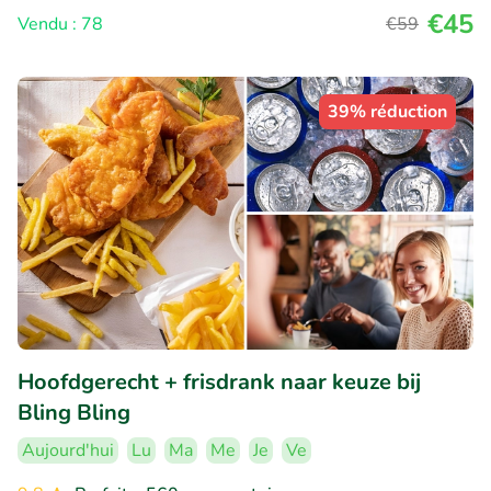
€45
Vendu : 78
€59
39% réduction
Hoofdgerecht + frisdrank naar keuze bij
Bling Bling
Aujourd'hui
Lu
Ma
Me
Je
Ve