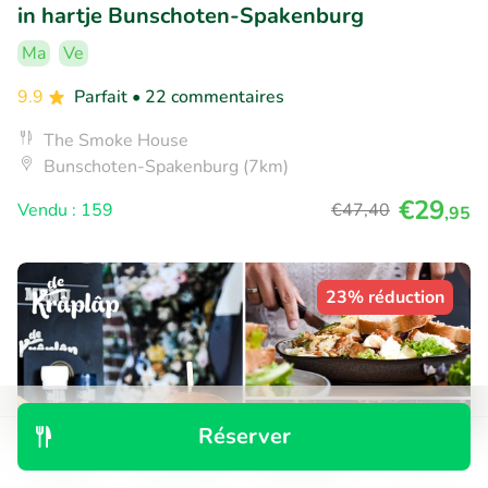
in hartje Bunschoten-Spakenburg
Ma
Ve
9.9
Parfait
• 22 commentaires
The Smoke House
Bunschoten-Spakenburg (7km)
€29
Vendu : 159
€47
,40
,95
23% réduction
Réserver
Découvrir
Rechercher
Réservations
Menu