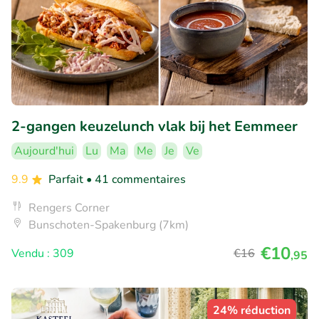
2-gangen keuzelunch vlak bij het Eemmeer
Aujourd'hui
Lu
Ma
Me
Je
Ve
9.9
Parfait
• 41 commentaires
Rengers Corner
Bunschoten-Spakenburg (7km)
€10
Vendu : 309
€16
,95
24% réduction