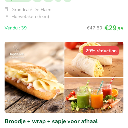
Grandcafé De Haen
Hoevelaken (5km)
€29
Vendu : 39
€47
,50
,95
29% réduction
Broodje + wrap + sapje voor afhaal