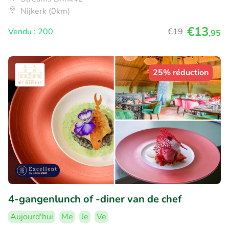
Nijkerk (0km)
€13
Vendu : 200
€19
,95
25% réduction
4-gangenlunch of -diner van de chef
Aujourd'hui
Me
Je
Ve