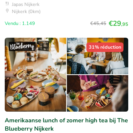
Japas Nijkerk
Nijkerk (0km)
€29
Vendu : 1.149
€45
,45
,95
31% réduction
Amerikaanse lunch of zomer high tea bij The
Blueberry Nijkerk