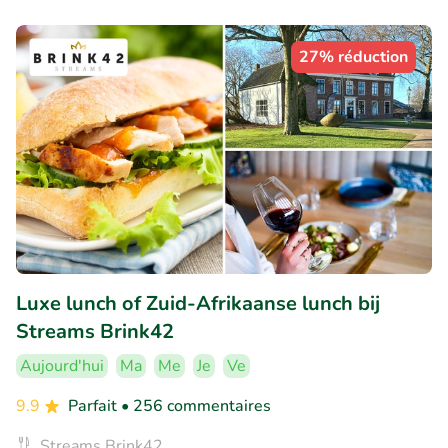
27% réduction
Luxe lunch of Zuid-Afrikaanse lunch bij
Streams Brink42
Aujourd'hui
Ma
Me
Je
Ve
9.9
Parfait
• 256 commentaires
Streams Brink42