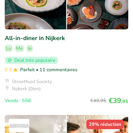
All-in-diner in Nijkerk
Lu
Me
Je
Deal très populaire
9.9
Parfait
• 11 commentaires
Streetfood Society
Nijkerk (0km)
€39
Vendu : 558
€49
,95
,95
29% réduction