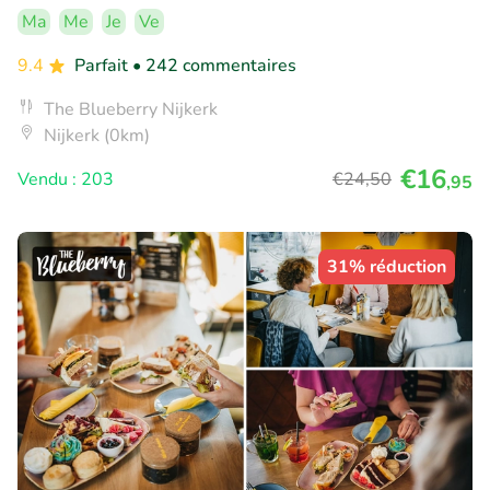
Ma
Me
Je
Ve
9.4
Parfait
• 242 commentaires
The Blueberry Nijkerk
Nijkerk (0km)
€16
Vendu : 203
€24
,50
,95
31% réduction