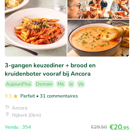
3-gangen keuzediner + brood en
kruidenboter vooraf bij Ancora
Aujourd'hui
Demain
Me
Je
Ve
9.5
Parfait
• 31 commentaires
Ancora
Nijkerk (0km)
€20
Vendu : 354
€29
,50
,95