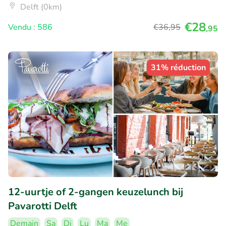
Delft (0km)
€28
Vendu : 586
€36
,95
,95
31% réduction
12-uurtje of 2-gangen keuzelunch bij
Pavarotti Delft
Demain
Sa
Di
Lu
Ma
Me