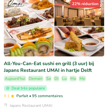
22% réduction
All-You-Can-Eat sushi en grill (3 uur) bij
Japans Restaurant UMAI in hartje Delft
Aujourd'hui
Demain
Sa
Di
Lu
Ma
Me
Deal très populaire
9.1
Parfait
• 95 commentaires
Japans Restaurant UMAI