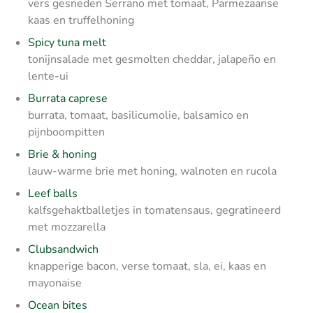
vers gesneden Serrano met tomaat, Parmezaanse
kaas en truffelhoning
Spicy tuna melt
tonijnsalade met gesmolten cheddar, jalapeño en
lente-ui
Burrata caprese
burrata, tomaat, basilicumolie, balsamico en
pijnboompitten
Brie & honing
lauw-warme brie met honing, walnoten en rucola
Leef balls
kalfsgehaktballetjes in tomatensaus, gegratineerd
met mozzarella
Clubsandwich
knapperige bacon, verse tomaat, sla, ei, kaas en
mayonaise
Ocean bites