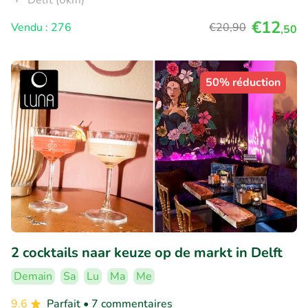
Delft (0km)
€12
Vendu : 276
€20
,90
,50
50% réduction
2 cocktails naar keuze op de markt in Delft
Demain
Sa
Lu
Ma
Me
9.6
Parfait
• 7 commentaires