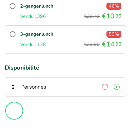
2-gangenlunch
46%
€10
,95
Vendu : 396
€20,40
3-gangenlunch
50%
€14
,95
Vendu : 128
€29,90
Disponibilité
2
Personnes