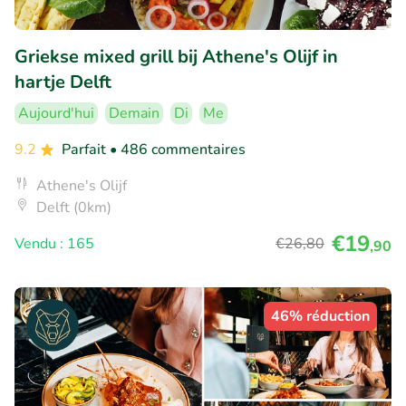
Griekse mixed grill bij Athene's Olijf in
hartje Delft
Aujourd'hui
Demain
Di
Me
9.2
Parfait
• 486 commentaires
Athene's Olijf
Delft (0km)
€19
Vendu : 165
€26
,80
,90
46% réduction