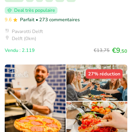
Deal très populaire
9.6
Parfait
• 273 commentaires
Pavarotti Delft
Delft (0km)
€9
Vendu : 2.119
€13
,75
,50
27% réduction