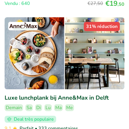
€19
Vendu : 640
€27
,50
,50
31% réduction
Luxe lunchplank bij Anne&Max in Delft
Demain
Sa
Di
Lu
Ma
Me
Deal très populaire
9.1
Parfait
• 333 commentaires