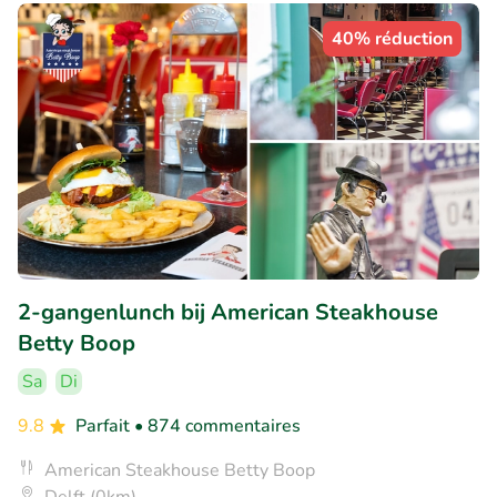
40% réduction
2-gangenlunch bij American Steakhouse
Betty Boop
Sa
Di
9.8
Parfait
• 874 commentaires
American Steakhouse Betty Boop