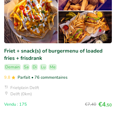
Friet + snack(s) of burgermenu of loaded
fries + frisdrank
Demain
Sa
Di
Lu
Me
9.8
Parfait
• 76 commentaires
Frietplein Delft
Delft (0km)
€4
Vendu : 175
€7
,40
,50