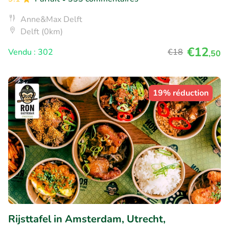
Anne&Max Delft
Delft (0km)
€12
Vendu : 302
€18
,50
19% réduction
Rijsttafel in Amsterdam, Utrecht,