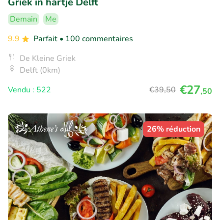
Griek in hartje Delft
Demain
Me
9.9
Parfait
• 100 commentaires
De Kleine Griek
Delft (0km)
€27
Vendu : 522
€39
,50
,50
26% réduction