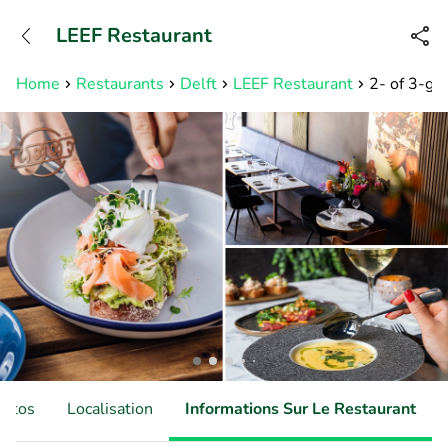
+32466900153
LEEF Restaurant
Disponible jusqu'à 23:00 heures
Home
Restaurants
Delft
LEEF Restaurant
2- of 3-ga
hotos
Localisation
Informations Sur Le Restaurant