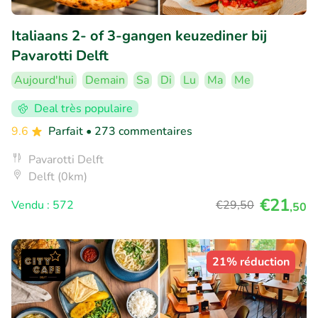
Italiaans 2- of 3-gangen keuzediner bij
Pavarotti Delft
Aujourd'hui
Demain
Sa
Di
Lu
Ma
Me
Deal très populaire
9.6
Parfait
• 273 commentaires
Pavarotti Delft
Delft (0km)
€21
Vendu : 572
€29
,50
,50
21% réduction