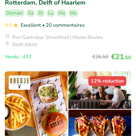
Rotterdam, Delft of Haarlem
Demain
Sa
Di
Lu
Ma
Me
8.5
Excellent
• 20 commentaires
Ron Gastrobar Streetfood | Mooie Boules
Delft (0km)
€21
Vendu : 432
€26
,50
,50
12% réduction