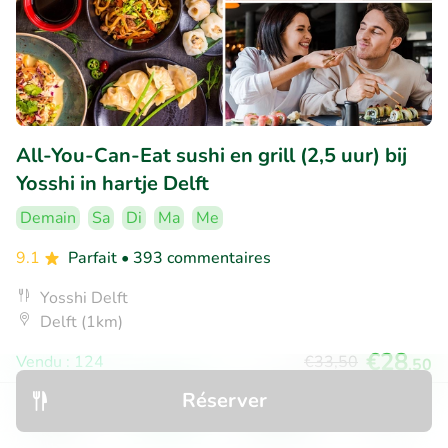
All-You-Can-Eat sushi en grill (2,5 uur) bij
Yosshi in hartje Delft
Demain
Sa
Di
Ma
Me
9.1
Parfait
• 393 commentaires
Yosshi Delft
Delft (1km)
€28
Vendu : 124
€33
,50
,50
Réserver
Découvrir
Rechercher
Réservations
Menu
14% réduction