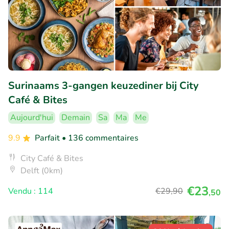
Surinaams 3-gangen keuzediner bij City
Café & Bites
Aujourd'hui
Demain
Sa
Ma
Me
9.9
Parfait
• 136 commentaires
City Café & Bites
Delft (0km)
€23
Vendu : 114
€29
,90
,50