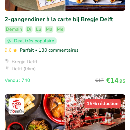
2-gangendiner à la carte bij Bregje Delft
Demain
Di
Lu
Ma
Me
Deal très populaire
9.6
Parfait
• 130 commentaires
Bregje Delft
Delft (0km)
€14
Vendu : 740
€17
,95
15% réduction