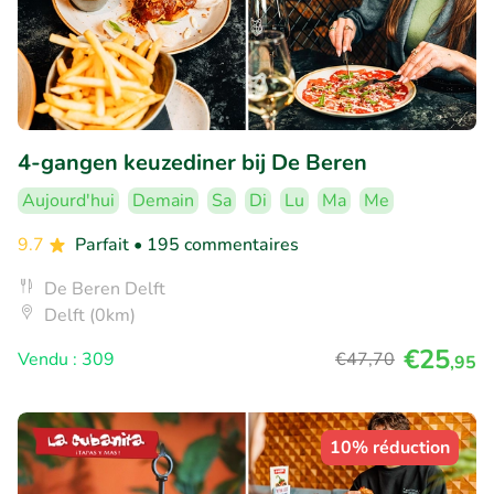
4-gangen keuzediner bij De Beren
Aujourd'hui
Demain
Sa
Di
Lu
Ma
Me
9.7
Parfait
• 195 commentaires
De Beren Delft
Delft (0km)
€25
Vendu : 309
€47
,70
,95
10% réduction