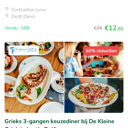
Cocktailbar Luna
Delft (0km)
€12
Vendu : 588
€25
,50
30% réduction
Grieks 3-gangen keuzediner bij De Kleine