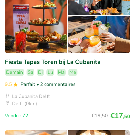
Fiesta Tapas Toren bij La Cubanita
Demain
Sa
Di
Lu
Ma
Me
9.5
Parfait
• 2 commentaires
La Cubanita Delft
Delft (0km)
€17
Vendu : 72
€19
,50
,50