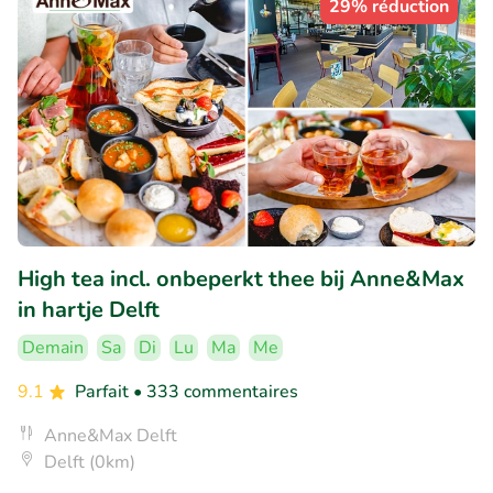
29% réduction
High tea incl. onbeperkt thee bij Anne&Max
in hartje Delft
Demain
Sa
Di
Lu
Ma
Me
9.1
Parfait
• 333 commentaires
Anne&Max Delft
Delft (0km)