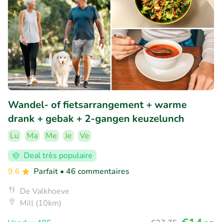
Wandel- of fietsarrangement + warme
drank + gebak + 2-gangen keuzelunch
Lu
Ma
Me
Je
Ve
Deal très populaire
9.6
Parfait
• 46 commentaires
De Valkhoeve
Mill (10km)