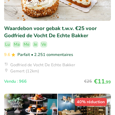
Waardebon voor gebak t.w.v. €25 voor
Godfried de Vocht De Echte Bakker
Lu
Ma
Me
Je
Ve
9.6
Parfait
• 2.251 commentaires
Godfried de Vocht De Echte Bakker
Gemert (12km)
€11
Vendu : 966
€25
,99
40% réduction