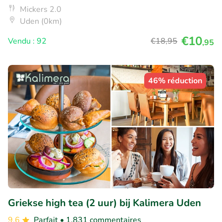
Mickers 2.0
Uden (0km)
€10
Vendu : 92
€18
,95
,95
46% réduction
Griekse high tea (2 uur) bij Kalimera Uden
9.6
Parfait
• 1.831 commentaires