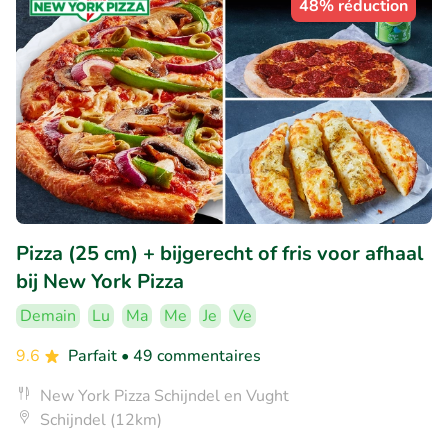
48% réduction
Pizza (25 cm) + bijgerecht of fris voor afhaal
bij New York Pizza
Demain
Lu
Ma
Me
Je
Ve
9.6
Parfait
• 49 commentaires
New York Pizza Schijndel en Vught
Schijndel (12km)