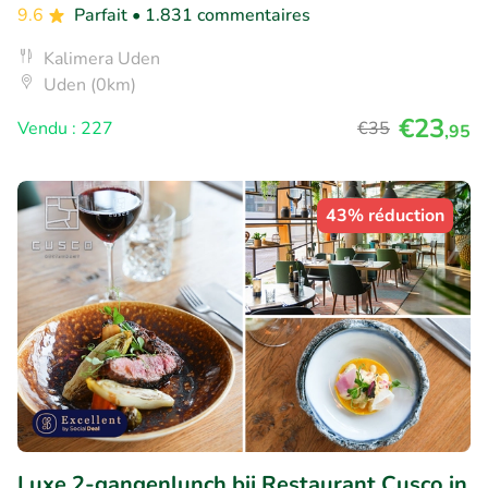
9.6
Parfait
• 1.831 commentaires
Kalimera Uden
Uden (0km)
€23
Vendu : 227
€35
,95
43% réduction
Luxe 2-gangenlunch bij Restaurant Cusco in