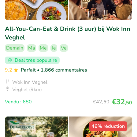
All-You-Can-Eat & Drink (3 uur) bij Wok Inn
Veghel
Demain
Ma
Me
Je
Ve
Deal très populaire
9.2
Parfait
• 1.866 commentaires
Wok Inn Veghel
Veghel (9km)
€32
Vendu : 680
€42
,60
,50
46% réduction