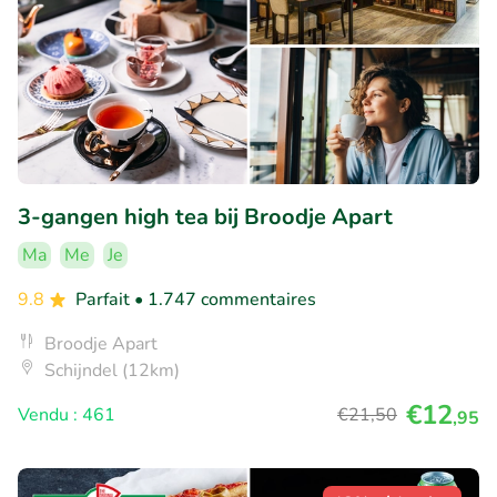
3-gangen high tea bij Broodje Apart
Ma
Me
Je
9.8
Parfait
• 1.747 commentaires
Broodje Apart
Schijndel (12km)
€12
Vendu : 461
€21
,50
,95