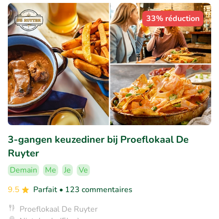
33% réduction
3-gangen keuzediner bij Proeflokaal De
Ruyter
Demain
Me
Je
Ve
9.5
Parfait
• 123 commentaires
Proeflokaal De Ruyter