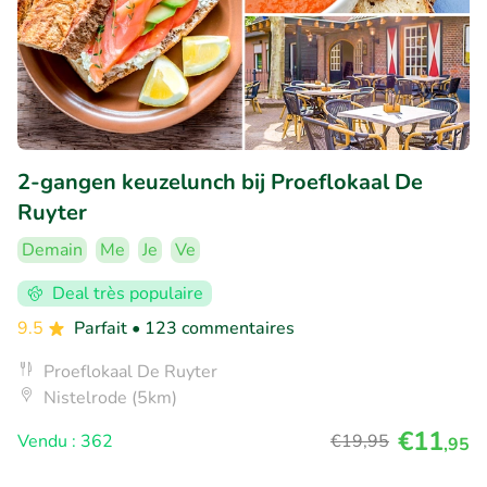
2-gangen keuzelunch bij Proeflokaal De
Ruyter
Demain
Me
Je
Ve
Deal très populaire
9.5
Parfait
• 123 commentaires
Proeflokaal De Ruyter
Nistelrode (5km)
€11
Vendu : 362
€19
,95
,95