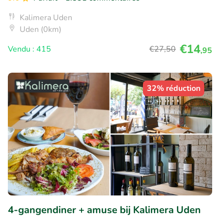
Kalimera Uden
Uden (0km)
€14
Vendu : 415
€27
,50
,95
32% réduction
4-gangendiner + amuse bij Kalimera Uden