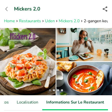
+32466900153
Mickers 2.0
Disponible jusqu'à 23:00 heures
Home
Restaurants
Uden
Mickers 2.0
2-gangen keuze
hotos
Localisation
Informations Sur Le Restaurant