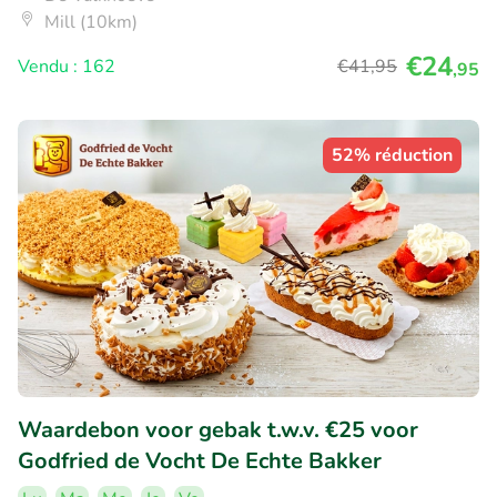
Mill (10km)
€24
Vendu : 162
€41
,95
,95
52% réduction
Waardebon voor gebak t.w.v. €25 voor
Godfried de Vocht De Echte Bakker