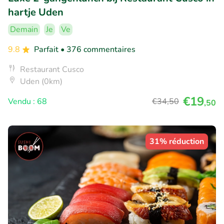
hartje Uden
Demain
Je
Ve
9.8
Parfait
• 376 commentaires
Restaurant Cusco
Uden (0km)
€19
Vendu : 68
€34
,50
,50
31% réduction