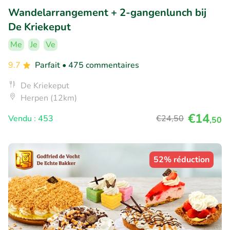
Wandelarrangement + 2-gangenlunch bij
De Kriekeput
Me
Je
Ve
9.7
Parfait
• 475 commentaires
De Kriekeput
Herpen (12km)
€14
Vendu : 453
€24
,50
,50
52% réduction