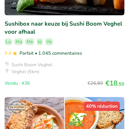
Sushibox naar keuze bij Sushi Boom Veghel
voor afhaal
Lu
Ma
Me
Je
Ve
9.8
Parfait
• 1.045 commentaires
Sushi Boom Veghel
Veghel (5km)
€18
Vendu : 436
€26
,80
,50
40% réduction