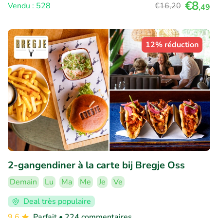
€8
Vendu : 528
€16
,20
,49
12% réduction
2-gangendiner à la carte bij Bregje Oss
Demain
Lu
Ma
Me
Je
Ve
Deal très populaire
9.6
Parfait
• 224 commentaires