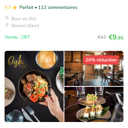
9.9
Parfait
• 112 commentaires
Boer en Wij
Boekel (6km)
€9
Vendu : 287
€17
,95
20% réduction