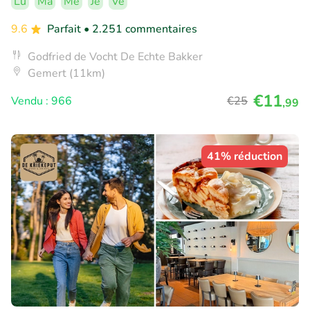
Lu
Ma
Me
Je
Ve
9.6
Parfait
• 2.251 commentaires
Godfried de Vocht De Echte Bakker
Gemert (11km)
€11
Vendu : 966
€25
,99
41% réduction