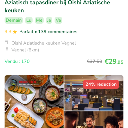
Aziatisch tapasdiner bij Oishi Aziatische
keuken
Demain
Lu
Me
Je
Ve
9.3
Parfait
• 139 commentaires
Oishi Aziatische keuken Veghel
Veghel (6km)
€29
Vendu : 170
€37
,50
,95
24% réduction