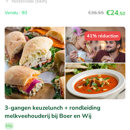
Nistelrode (5km)
€24
Vendu : 90
€36
,55
,50
41% réduction
3-gangen keuzelunch + rondleiding
melkveehouderij bij Boer en Wij
Me