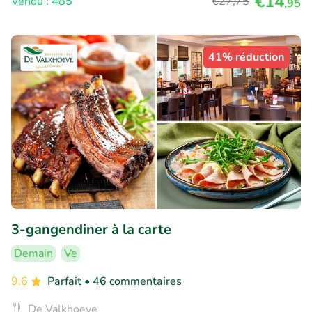
€14
Vendu : 485
€27
,75
,95
41% réduction
3-gangendiner à la carte
Demain
Ve
9.6
Parfait
• 46 commentaires
De Valkhoeve