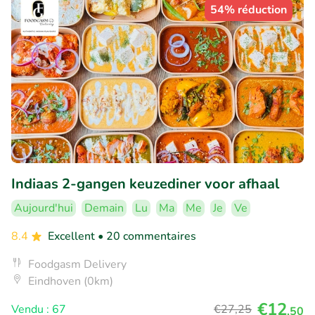
54% réduction
Indiaas 2-gangen keuzediner voor afhaal
Aujourd'hui
Demain
Lu
Ma
Me
Je
Ve
8.4
Excellent
• 20 commentaires
Foodgasm Delivery
Eindhoven (0km)
€12
Vendu : 67
€27
,25
,50