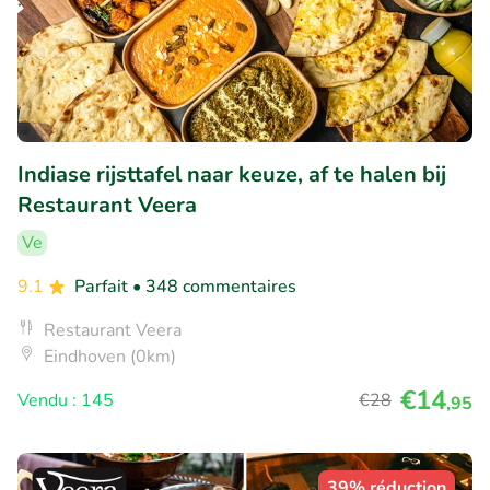
Indiase rijsttafel naar keuze, af te halen bij
Restaurant Veera
Ve
9.1
Parfait
• 348 commentaires
Restaurant Veera
Eindhoven (0km)
€14
Vendu : 145
€28
,95
39% réduction