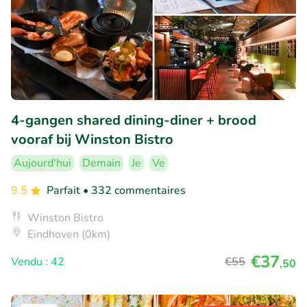
4-gangen shared dining-diner + brood
vooraf bij Winston Bistro
Aujourd'hui
Demain
Je
Ve
9.5
Parfait
• 332 commentaires
Winston Bistro
Eindhoven (0km)
€37
Vendu : 42
€55
,50