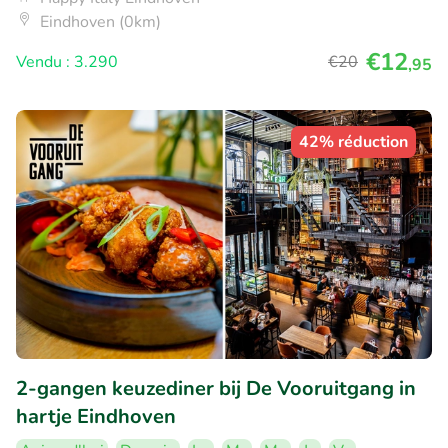
Eindhoven (0km)
€12
Vendu : 3.290
€20
,95
42% réduction
2-gangen keuzediner bij De Vooruitgang in
hartje Eindhoven