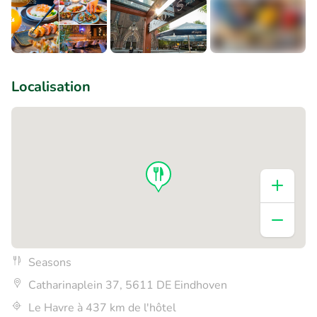
+8
Localisation
Seasons
Catharinaplein 37, 5611 DE Eindhoven
Le Havre à 437 km de l'hôtel