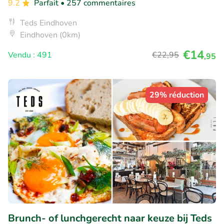
9.2
Parfait
• 257 commentaires
Teds Eindhoven
Eindhoven (0km)
€14
Vendu : 491
€22
,95
,95
29% réduction
Brunch- of lunchgerecht naar keuze bij Teds