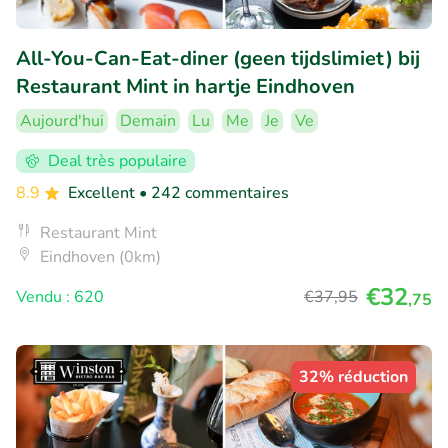
All-You-Can-Eat-diner (geen tijdslimiet) bij
Restaurant Mint in hartje Eindhoven
Aujourd'hui
Demain
Lu
Me
Je
Ve
Deal très populaire
8.9
Excellent
• 242 commentaires
Restaurant Mint
Eindhoven (0km)
€32
Vendu : 620
€37
,95
,75
32% réduction