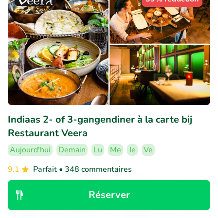
Indiaas 2- of 3-gangendiner à la carte bij
Restaurant Veera
Aujourd'hui
Demain
Lu
Me
Je
Ve
9.1
Parfait
• 348 commentaires
Restaurant Veera
Réserver
Eindhoven (0km)
Découvrir
Rechercher
Réservations
Menu