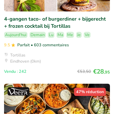
4-gangen taco- of burgerdiner + bijgerecht
+ frozen cocktail bij Tortillas
Aujourd'hui
Demain
Lu
Ma
Me
Je
Ve
9.5
Parfait
• 603 commentaires
Tortillas
Eindhoven (0km)
€28
Vendu : 242
€53
,50
,95
47% réduction