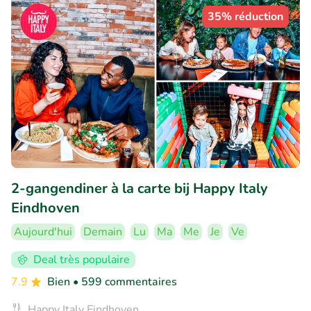
35% réduction
2-gangendiner à la carte bij Happy Italy
Eindhoven
Aujourd'hui
Demain
Lu
Ma
Me
Je
Ve
Deal très populaire
7.9
Bien
• 599 commentaires
Happy Italy Eindhoven