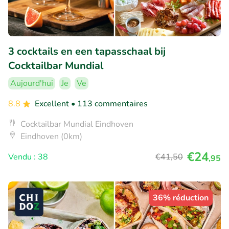
3 cocktails en een tapasschaal bij
Cocktailbar Mundial
Aujourd'hui
Je
Ve
8.8
Excellent
• 113 commentaires
Cocktailbar Mundial Eindhoven
Eindhoven (0km)
€24
Vendu : 38
€41
,50
,95
36% réduction