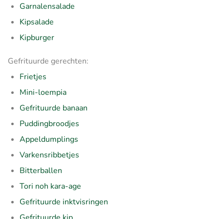
Garnalensalade
Kipsalade
Kipburger
Gefrituurde gerechten:
Frietjes
Mini-loempia
Gefrituurde banaan
Puddingbroodjes
Appeldumplings
Varkensribbetjes
Bitterballen
Tori noh kara-age
Gefrituurde inktvisringen
Gefrituurde kip