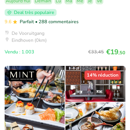
Aujourd'hui
Demain
Lu
Ma
Me
Je
Ve
Deal très populaire
9.6
Parfait
• 288 commentaires
De Vooruitgang
Eindhoven (0km)
€19
Vendu : 1.003
€33
,45
,50
14% réduction