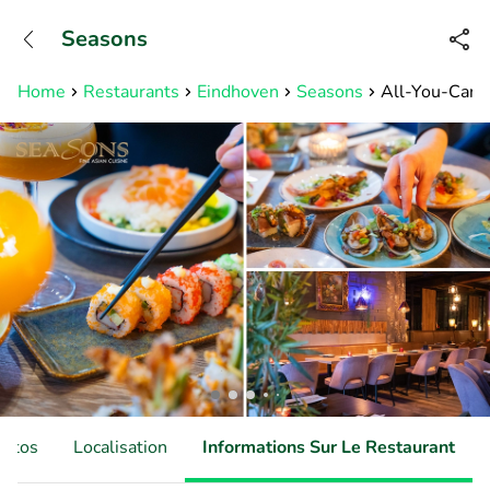
+32466900153
Seasons
Disponible jusqu'à 23:00 heures
Home
Restaurants
Eindhoven
Seasons
All-You-Can-E
hotos
Localisation
Informations Sur Le Restaurant