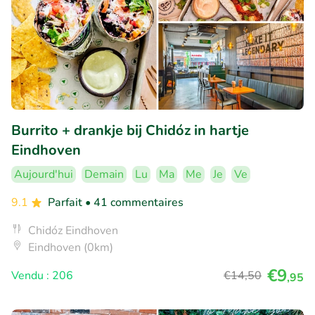
Burrito + drankje bij Chidóz in hartje
Eindhoven
Aujourd'hui
Demain
Lu
Ma
Me
Je
Ve
9.1
Parfait
• 41 commentaires
Chidóz Eindhoven
Eindhoven (0km)
€9
Vendu : 206
€14
,50
,95