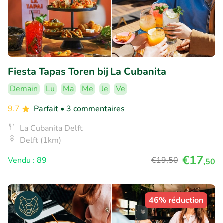
Fiesta Tapas Toren bij La Cubanita
Demain
Lu
Ma
Me
Je
Ve
9.7
Parfait
• 3 commentaires
La Cubanita Delft
Delft (1km)
€17
Vendu : 89
€19
,50
,50
46% réduction