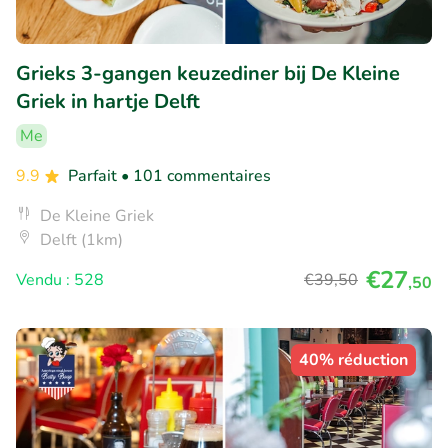
Grieks 3-gangen keuzediner bij De Kleine
Griek in hartje Delft
Me
9.9
Parfait
• 101 commentaires
De Kleine Griek
Delft (1km)
€27
Vendu : 528
€39
,50
,50
40% réduction