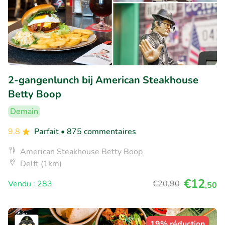
2-gangenlunch bij American Steakhouse
Betty Boop
Demain
9.8
Parfait
• 875 commentaires
American Steakhouse Betty Boop
Delft (1km)
€12
Vendu : 283
€20
,90
,50
19% réduction