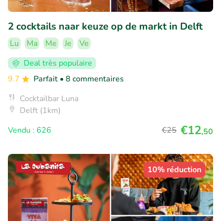
2 cocktails naar keuze op de markt in Delft
Lu
Ma
Me
Je
Ve
Deal très populaire
9.7
Parfait
• 8 commentaires
Cocktailbar Luna
Delft (1km)
€12
Vendu : 626
€25
,50
10% réduction