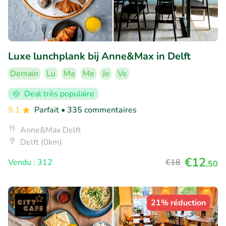
Luxe lunchplank bij Anne&Max in Delft
Demain
Lu
Ma
Me
Je
Ve
Deal très populaire
9.1
Parfait
• 335 commentaires
Anne&Max Delft
Delft (0km)
€12
Vendu : 312
€18
,50
21% réduction