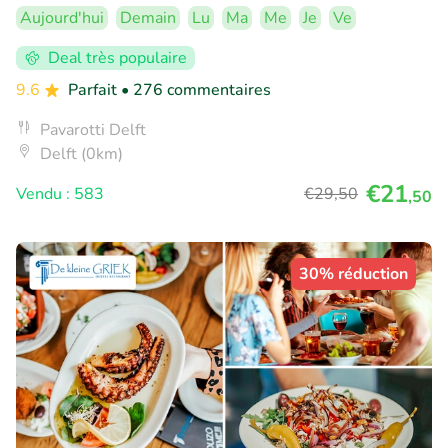
Aujourd'hui
Demain
Lu
Ma
Me
Je
Ve
Deal très populaire
9.6
Parfait
• 276 commentaires
Pavarotti Delft
Delft (0km)
€21
Vendu : 583
€29
,50
,50
30% réduction