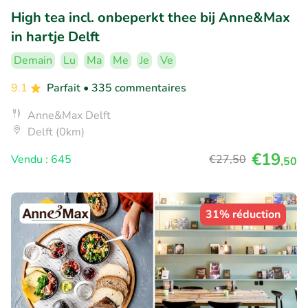
High tea incl. onbeperkt thee bij Anne&Max
in hartje Delft
Demain
Lu
Ma
Me
Je
Ve
9.1
Parfait
• 335 commentaires
Anne&Max Delft
Delft (0km)
€19
Vendu : 645
€27
,50
,50
31% réduction