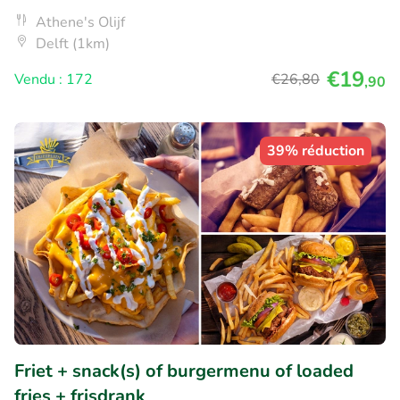
Athene's Olijf
Delft (1km)
€19
Vendu : 172
€26
,80
,90
39% réduction
Friet + snack(s) of burgermenu of loaded
fries + frisdrank