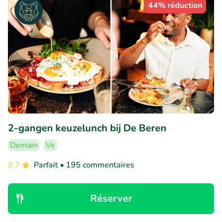
44% réduction
2-gangen keuzelunch bij De Beren
Demain
Ve
9.7
Parfait
• 195 commentaires
De Beren Delft
Delft (1km)
Réserver
Découvrir
Rechercher
Réservations
Menu
€12
Vendu : 52
€22
,30
,50