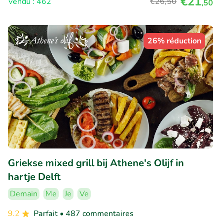
€21
Vendu : 462
€26
,50
,50
26% réduction
Griekse mixed grill bij Athene's Olijf in
hartje Delft
Demain
Me
Je
Ve
9.2
Parfait
• 487 commentaires