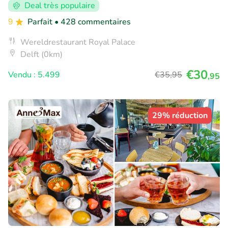
Deal très populaire
9
Parfait
• 428 commentaires
Wereldrestaurant Royal Palace
Delft (0km)
€30
Vendu : 5.499
€35
,95
,95
29% réduction