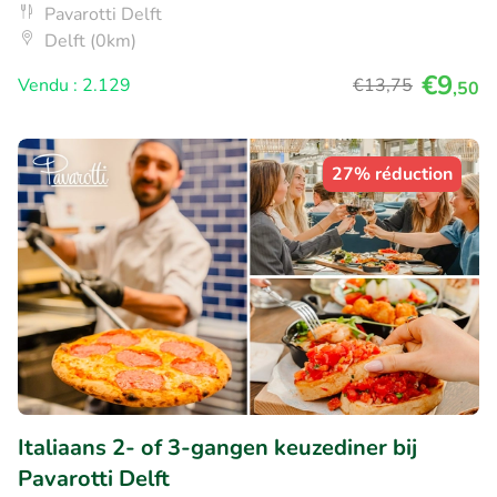
Pavarotti Delft
Delft (0km)
€9
Vendu : 2.129
€13
,75
,50
27% réduction
Italiaans 2- of 3-gangen keuzediner bij
Pavarotti Delft