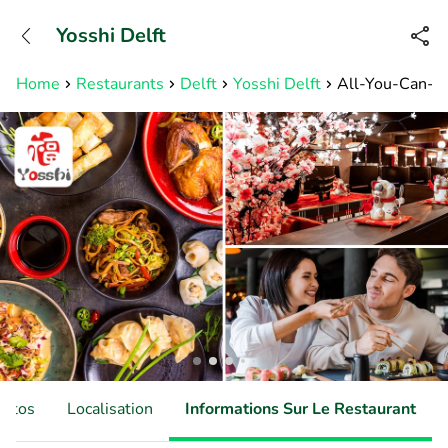
+32466900153
Yosshi Delft
Disponible jusqu'à 23:00 heures
Home
Restaurants
Delft
Yosshi Delft
All-You-Can-Eat 
hotos
Localisation
Informations Sur Le Restaurant