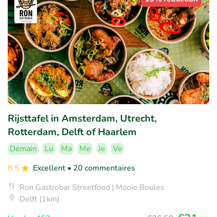
Rijsttafel in Amsterdam, Utrecht,
Rotterdam, Delft of Haarlem
Demain
Lu
Ma
Me
Je
Ve
8.5
Excellent
• 20 commentaires
Ron Gastrobar Streetfood | Mooie Boules
Delft (1km)