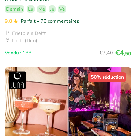
Demain
Lu
Me
Je
Ve
9.8
Parfait
• 76 commentaires
Frietplein Delft
Delft (1km)
€4
Vendu : 188
€7
,40
,50
50% réduction