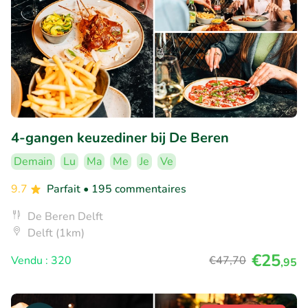
4-gangen keuzediner bij De Beren
Demain
Lu
Ma
Me
Je
Ve
9.7
Parfait
• 195 commentaires
De Beren Delft
Delft (1km)
€25
Vendu : 320
€47
,70
,95