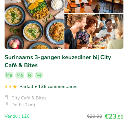
Surinaams 3-gangen keuzediner bij City
Café & Bites
Ma
Me
Je
Ve
9.9
Parfait
• 136 commentaires
City Café & Bites
Delft (0km)
€23
Vendu : 120
€29
,90
,50