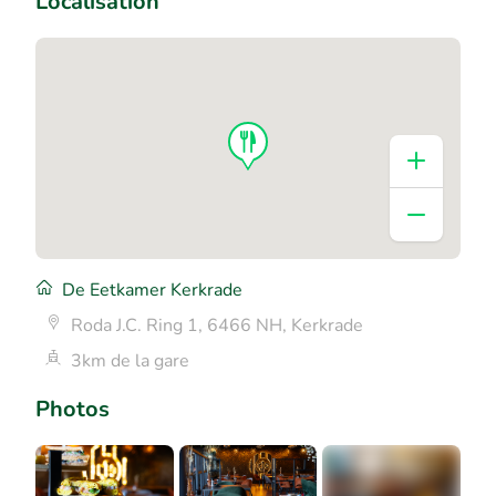
Localisation
De Eetkamer Kerkrade
Roda J.C. Ring 1, 6466 NH, Kerkrade
3km de la gare
Photos