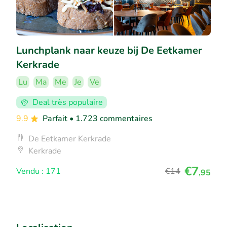
Lunchplank naar keuze bij De Eetkamer
Kerkrade
Lu
Ma
Me
Je
Ve
Deal très populaire
9.9
Parfait
• 1.723 commentaires
De Eetkamer Kerkrade
Kerkrade
€7
Vendu : 171
€14
,95