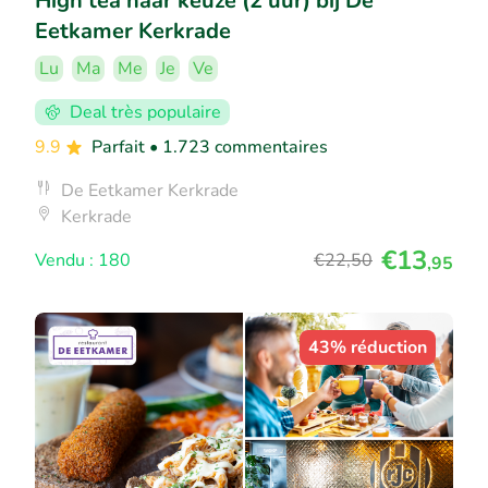
High tea naar keuze (2 uur) bij De
Eetkamer Kerkrade
Lu
Ma
Me
Je
Ve
Deal très populaire
9.9
Parfait
• 1.723 commentaires
De Eetkamer Kerkrade
Kerkrade
€13
Vendu : 180
€22
,50
,95
43% réduction