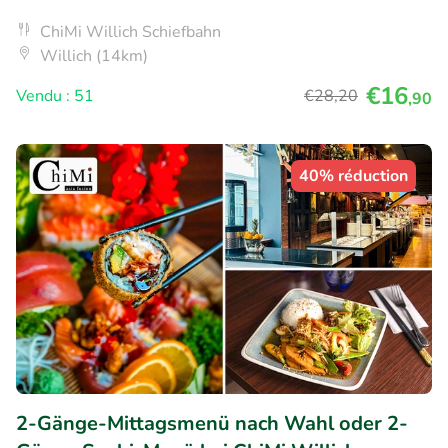
ChiMi Willich Schiefbahn
Willich (14km)
€16
Vendu : 51
€28
,20
,90
40% réduction
2-Gänge-Mittagsmenü nach Wahl oder 2-