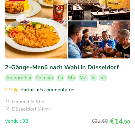
2-Gänge-Menü nach Wahl in Düsseldorf
Aujourd'hui
Demain
Lu
Ma
Me
Je
Ve
9.9
Parfait
• 5 commentaires
Himmel & Ähd
Düsseldorf (4km)
€14
Vendu : 38
€21
,60
,90