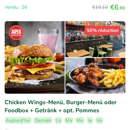
€6
Vendu : 26
€10
,10
,90
50% réduction
Chicken Wings-Menü, Burger-Menü oder
Foodbox + Getränk + opt. Pommes
Aujourd'hui
Demain
Lu
Ma
Me
Je
Ve