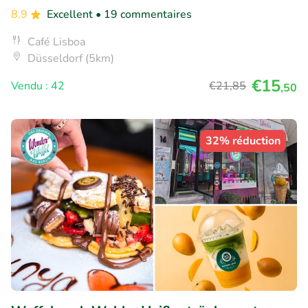
8.9
Excellent
• 19 commentaires
Café Lisboa
Düsseldorf (5km)
€15
Vendu : 42
€21
,85
,50
32% réduction