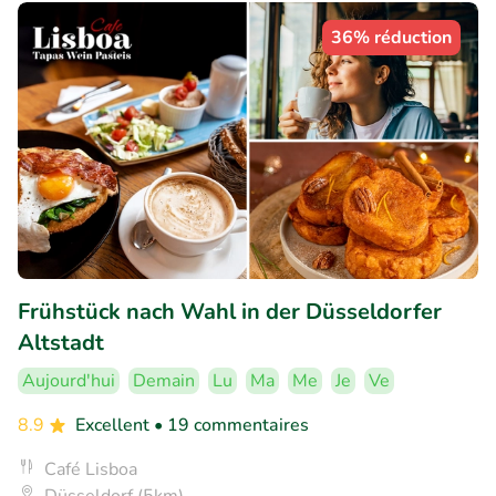
36% réduction
Frühstück nach Wahl in der Düsseldorfer
Altstadt
Aujourd'hui
Demain
Lu
Ma
Me
Je
Ve
8.9
Excellent
• 19 commentaires
Café Lisboa
Düsseldorf (5km)