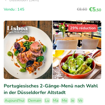
€5
Vendu : 145
€8
,60
,50
29% réduction
Portugiesisches 2-Gänge-Menü nach Wahl
in der Düsseldorfer Altstadt
Aujourd'hui
Demain
Lu
Ma
Me
Je
Ve