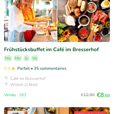
Frühstücksbuffet im Café im Bresserhof
Ma
Me
Je
Ve
9.8
Parfait
• 35 commentaires
Café im Bresserhof
Willich (14km)
€8
Vendu : 162
€12
,90
,50