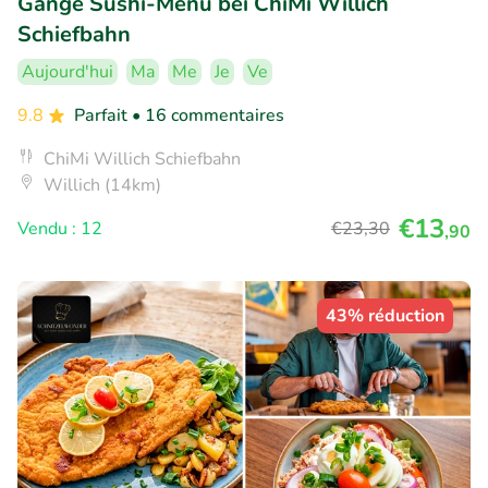
Gänge Sushi-Menü bei ChiMi Willich
Schiefbahn
Aujourd'hui
Ma
Me
Je
Ve
9.8
Parfait
• 16 commentaires
ChiMi Willich Schiefbahn
Willich (14km)
€13
Vendu : 12
€23
,30
,90
43% réduction