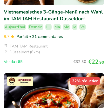
Vietnamesisches 3-Gänge-Menü nach Wahl
im TAM TAM Restaurant Düsseldorf
Aujourd'hui
Demain
Lu
Ma
Me
Je
Ve
9.7
Parfait
• 21 commentaires
TAM TAM Restaurant
Düsseldorf (6km)
€22
Vendu : 65
€32
,30
,90
32% réduction