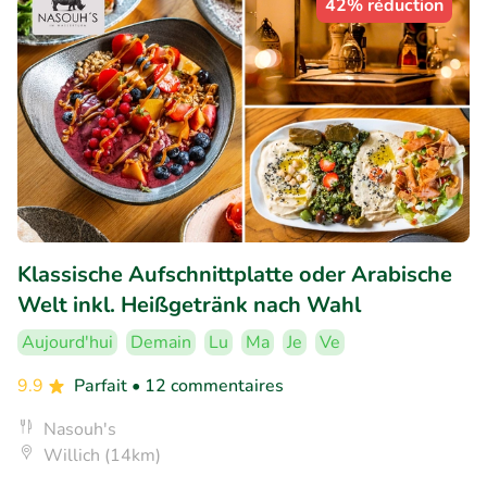
42% réduction
Klassische Aufschnittplatte oder Arabische
Welt inkl. Heißgetränk nach Wahl
Aujourd'hui
Demain
Lu
Ma
Je
Ve
9.9
Parfait
• 12 commentaires
Nasouh's
Willich (14km)