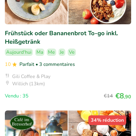
Frühstück oder Bananenbrot To-go inkl.
Heißgetränk
Aujourd'hui
Ma
Me
Je
Ve
10
Parfait
• 3 commentaires
Gili Coffee & Play
Willich (13km)
€8
Vendu : 35
€14
,90
34% réduction