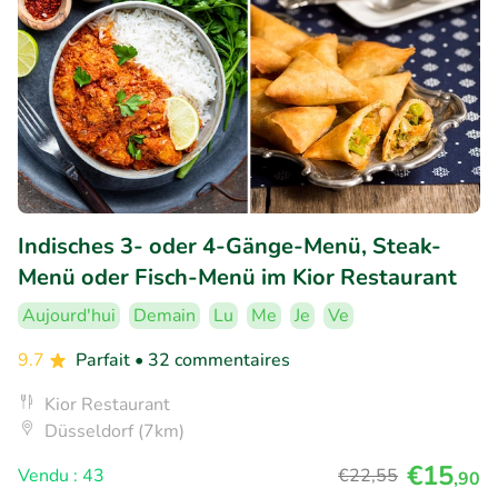
Indisches 3- oder 4-Gänge-Menü, Steak-
Menü oder Fisch-Menü im Kior Restaurant
Aujourd'hui
Demain
Lu
Me
Je
Ve
9.7
Parfait
• 32 commentaires
Kior Restaurant
Düsseldorf (7km)
€15
Vendu : 43
€22
,55
,90