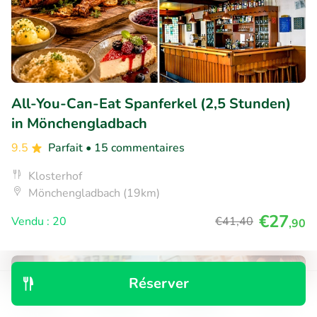
All-You-Can-Eat Spanferkel (2,5 Stunden)
in Mönchengladbach
9.5
Parfait
• 15 commentaires
Klosterhof
Mönchengladbach (19km)
€27
Vendu : 20
€41
,40
,90
44% réduction
Réserver
Découvrir
Rechercher
Réservations
Menu