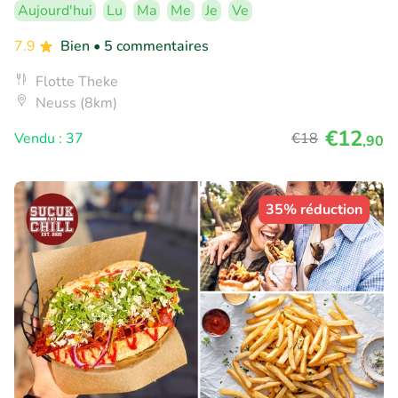
Aujourd'hui
Lu
Ma
Me
Je
Ve
7.9
Bien
• 5 commentaires
Flotte Theke
Neuss (8km)
€12
Vendu : 37
€18
,90
35% réduction