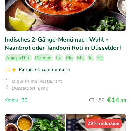
Indisches 2-Gänge-Menü nach Wahl +
Naanbrot oder Tandoori Roti in Düsseldorf
Aujourd'hui
Demain
Lu
Ma
Me
Je
Ve
10
Parfait
• 1 commentaire
Jaipur Prime Restaurant
Düsseldorf (6km)
€14
Vendu : 20
€21
,80
,90
29% réduction