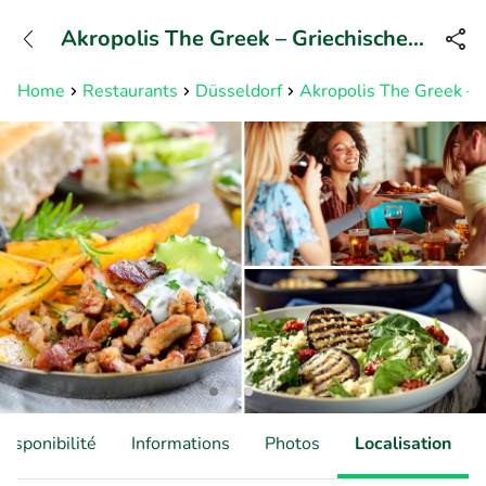
+31882050505
Akropolis The Greek – Griechische
Disponible jusqu'à 23:00 heures
& Internationale Küche
Home
Restaurants
Düsseldorf
Akropolis The Greek – G
Disponibilité
Informations
Photos
Localisation