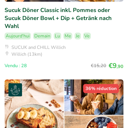
Sucuk Döner Classic inkl. Pommes oder
Sucuk Döner Bowl + Dip + Getränk nach
Wahl
Aujourd'hui
Demain
Lu
Me
Je
Ve
SUCUK and CHILL Willich
Willich (13km)
€9
Vendu : 28
€15
,20
,90
36% réduction