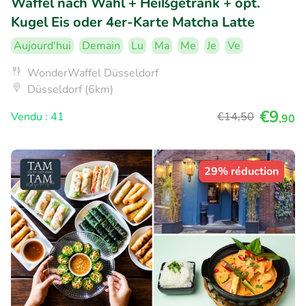
Waffel nach Wahl + Heißgetränk + opt.
Kugel Eis oder 4er-Karte Matcha Latte
Aujourd'hui
Demain
Lu
Ma
Me
Je
Ve
WonderWaffel Düsseldorf
Düsseldorf (6km)
€9
Vendu : 41
€14
,50
,90
29% réduction