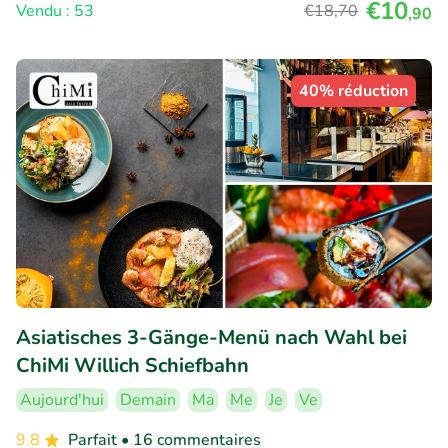
€10
Vendu : 53
€18
,70
,90
40% réduction
Asiatisches 3-Gänge-Menü nach Wahl bei
ChiMi Willich Schiefbahn
Aujourd'hui
Demain
Ma
Me
Je
Ve
9.8
Parfait
• 16 commentaires