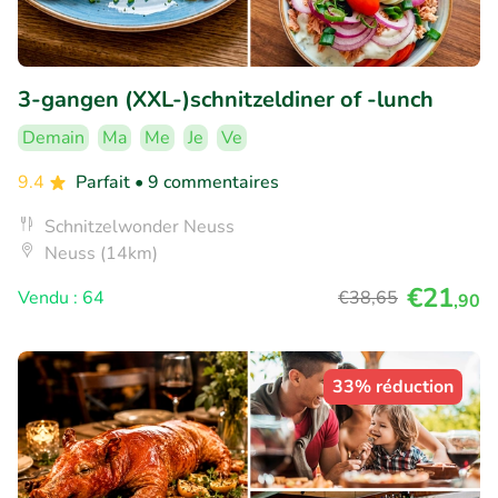
3-gangen (XXL-)schnitzeldiner of -lunch
Demain
Ma
Me
Je
Ve
9.4
Parfait
• 9 commentaires
Schnitzelwonder Neuss
Neuss (14km)
€21
Vendu : 64
€38
,65
,90
33% réduction