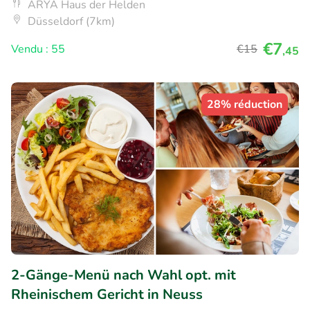
ARYA Haus der Helden
Düsseldorf (7km)
€7
Vendu : 55
€15
,45
28% réduction
2-Gänge-Menü nach Wahl opt. mit
Rheinischem Gericht in Neuss