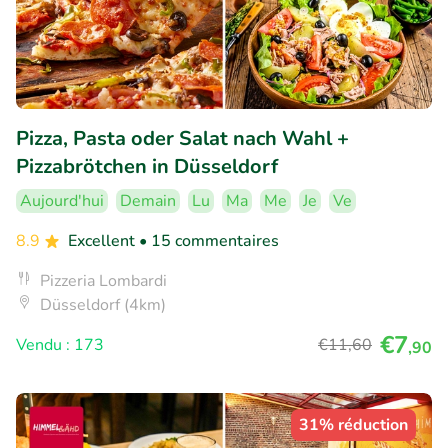
Pizza, Pasta oder Salat nach Wahl +
Pizzabrötchen in Düsseldorf
Aujourd'hui
Demain
Lu
Ma
Me
Je
Ve
8.9
Excellent
• 15 commentaires
Pizzeria Lombardi
Düsseldorf (4km)
€7
Vendu : 173
€11
,60
,90
31% réduction