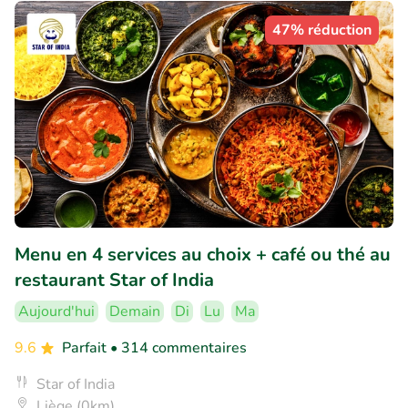
47% réduction
Menu en 4 services au choix + café ou thé au
restaurant Star of India
Aujourd'hui
Demain
Di
Lu
Ma
9.6
Parfait
• 314 commentaires
Star of India
Liège (0km)