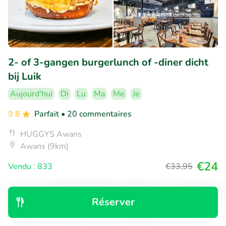
2- of 3-gangen burgerlunch of -diner dicht
bij Luik
Aujourd'hui
Di
Lu
Ma
Me
Je
9.8
Parfait
• 20 commentaires
HUGGYS Awans
Awans (9km)
€24
Vendu : 833
€33
,95
Réserver
21% réduction
Découvrir
Rechercher
Réservations
Menu