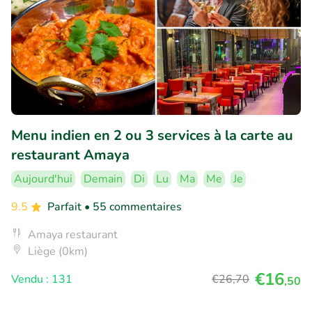
Menu indien en 2 ou 3 services à la carte au
restaurant Amaya
Aujourd'hui
Demain
Di
Lu
Ma
Me
Je
9.5
Parfait
• 55 commentaires
Amaya restaurant
Liège (0km)
€16
Vendu : 131
€26
,70
,50