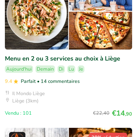
Menu en 2 ou 3 services au choix à Liège
Aujourd'hui
Demain
Di
Lu
Je
9.4
Parfait
• 14 commentaires
Il Mondo Liège
Liège (3km)
€14
Vendu : 101
€22
,40
,90