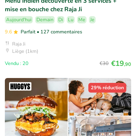
Menu indien découverte en 3 services +
mise en bouche chez Raja Ji
Aujourd'hui
Demain
Di
Lu
Me
Je
9.6
Parfait
• 127 commentaires
Raja Ji
Liège (1km)
€19
Vendu : 20
€30
,90
29% réduction