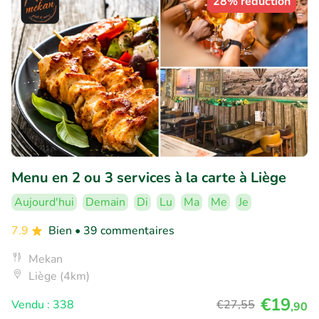
28% réduction
Menu en 2 ou 3 services à la carte à Liège
Aujourd'hui
Demain
Di
Lu
Ma
Me
Je
7.9
Bien
• 39 commentaires
Mekan
Liège (4km)
€19
Vendu : 338
€27
,55
,90