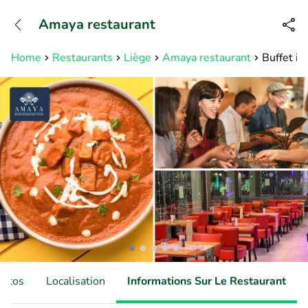
+31882050505
Amaya restaurant
Disponible jusqu'à 23:00 heures
Home
Restaurants
Liège
Amaya restaurant
Buffet in
hotos
Localisation
Informations Sur Le Restaurant