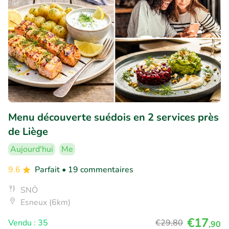
Menu découverte suédois en 2 services près
de Liège
Aujourd'hui
Me
9.6
Parfait
• 19 commentaires
SNÖ
Esneux (6km)
€17
Vendu : 35
€29
,80
,90