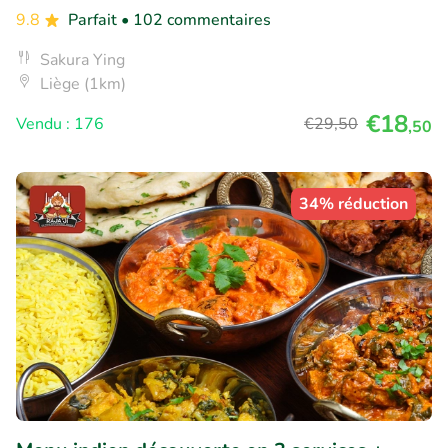
9.8
Parfait
• 102 commentaires
Sakura Ying
Liège (1km)
€18
Vendu : 176
€29
,50
,50
34% réduction