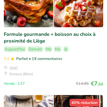
Formule gourmande + boisson au choix à
proximité de Liège
Aujourd'hui
Demain
Ma
Me
Je
9.6
Parfait
• 19 commentaires
SNÖ
Esneux (6km)
€7
Vendu : 137
€14
,85
,50
40% réduction