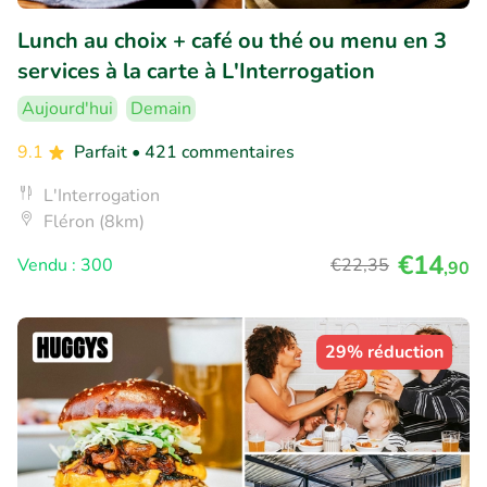
Lunch au choix + café ou thé ou menu en 3
services à la carte à L'Interrogation
Aujourd'hui
Demain
9.1
Parfait
• 421 commentaires
L'Interrogation
Fléron (8km)
€14
Vendu : 300
€22
,35
,90
29% réduction