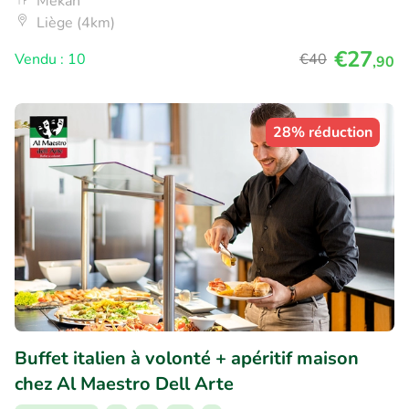
Mekan
Liège (4km)
€27
Vendu : 10
€40
,90
28% réduction
Buffet italien à volonté + apéritif maison
chez Al Maestro Dell Arte