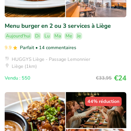
Menu burger en 2 ou 3 services à Liège
Aujourd'hui
Di
Lu
Ma
Me
Je
9.9
Parfait
• 14 commentaires
HUGGYS Liège - Passage Lemonnier
Liège (1km)
€24
Vendu : 550
€33
,95
44% réduction