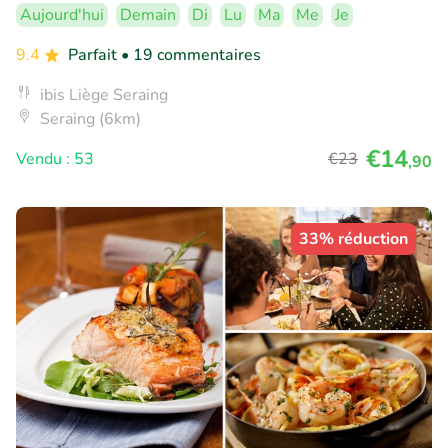
Aujourd'hui
Demain
Di
Lu
Ma
Me
Je
9.4
Parfait
• 19 commentaires
ibis Liège Seraing
Seraing (6km)
€14
Vendu : 53
€23
,90
33% réduction