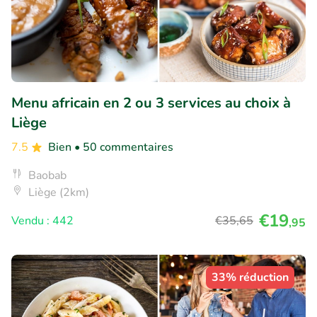
Menu africain en 2 ou 3 services au choix à
Liège
7.5
Bien
• 50 commentaires
Baobab
Liège (2km)
€19
Vendu : 442
€35
,65
,95
33% réduction