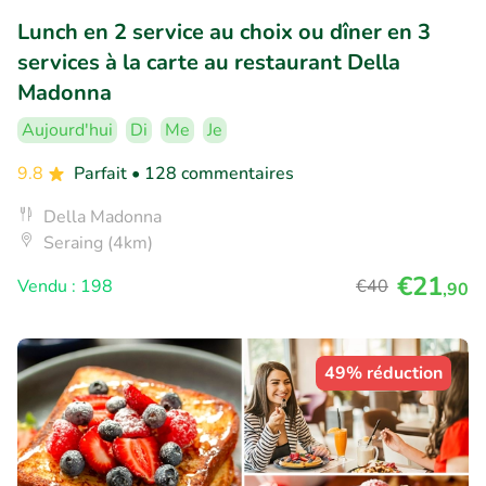
Lunch en 2 service au choix ou dîner en 3
services à la carte au restaurant Della
Madonna
Aujourd'hui
Di
Me
Je
9.8
Parfait
• 128 commentaires
Della Madonna
Seraing (4km)
€21
Vendu : 198
€40
,90
49% réduction