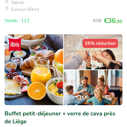
Néroli
Esneux (6km)
€36
Vendu : 112
€70
,90
35% réduction
Buffet petit-déjeuner + verre de cava près
de Liège