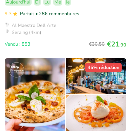
Aujourd'hui
Di
Lu
Me
Je
9.3
Parfait
• 286 commentaires
Al Maestro Dell Arte
Seraing (4km)
€21
Vendu : 853
€30
,50
,90
45% réduction