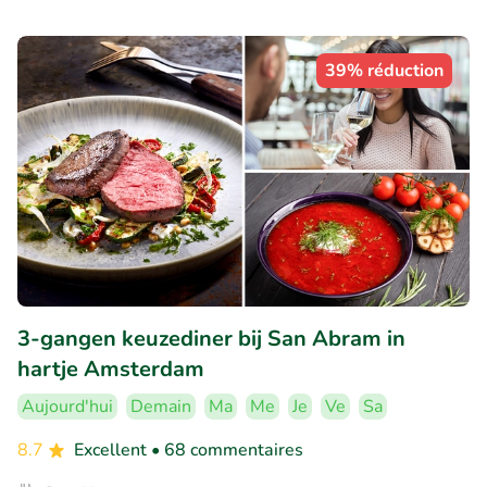
39% réduction
3-gangen keuzediner bij San Abram in
hartje Amsterdam
Aujourd'hui
Demain
Ma
Me
Je
Ve
Sa
8.7
Excellent
• 68 commentaires