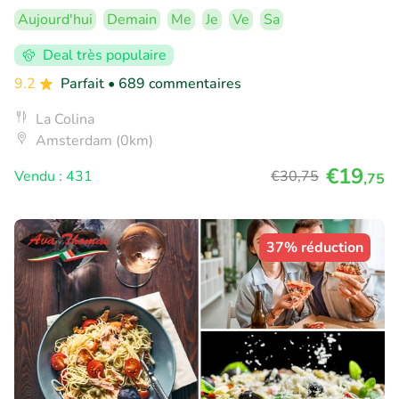
Aujourd'hui
Demain
Me
Je
Ve
Sa
Deal très populaire
9.2
Parfait
• 689 commentaires
La Colina
Amsterdam (0km)
€19
Vendu : 431
€30
,75
,75
37% réduction