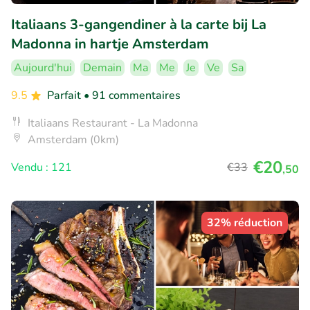
Italiaans 3-gangendiner à la carte bij La
Madonna in hartje Amsterdam
Aujourd'hui
Demain
Ma
Me
Je
Ve
Sa
9.5
Parfait
• 91 commentaires
Italiaans Restaurant - La Madonna
Amsterdam (0km)
€20
Vendu : 121
€33
,50
32% réduction