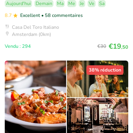
Aujourd'hui
Demain
Ma
Me
Je
Ve
Sa
8.7
Excellent
• 58 commentaires
Casa Del Toro Italiano
Amsterdam (0km)
€19
Vendu : 294
€30
,50
38% réduction