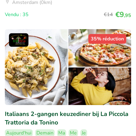
Amsterdam (0km)
€9
Vendu : 35
€14
,95
35% réduction
Italiaans 2-gangen keuzediner bij La Piccola
Trattoria da Tonino
Aujourd'hui
Demain
Ma
Me
Je