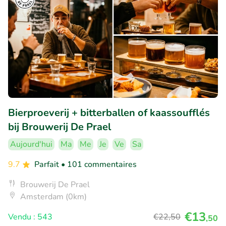
Bierproeverij + bitterballen of kaassoufflés
bij Brouwerij De Prael
Aujourd'hui
Ma
Me
Je
Ve
Sa
9.7
Parfait
• 101 commentaires
Brouwerij De Prael
Amsterdam (0km)
€13
Vendu : 543
€22
,50
,50