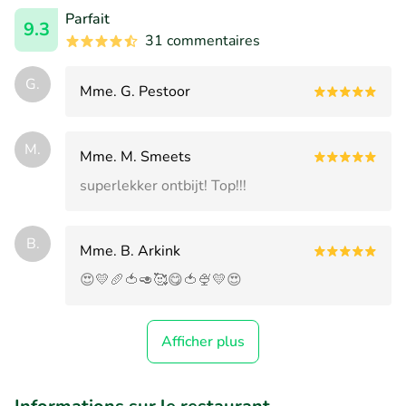
Parfait
9.3
31 commentaires
G.
Mme. G. Pestoor
M.
Mme. M. Smeets
superlekker ontbijt! Top!!!
B.
Mme. B. Arkink
😍💛🥖🍅🥑🥰😋🍅🍨💛😍
Afficher plus