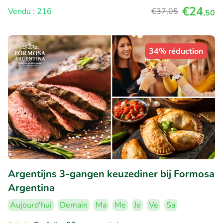
€24
Vendu : 216
€37
,05
,50
34% réduction
Argentijns 3-gangen keuzediner bij Formosa
Argentina
Aujourd'hui
Demain
Ma
Me
Je
Ve
Sa