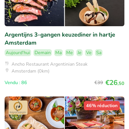
Argentijns 3-gangen keuzediner in hartje
Amsterdam
Aujourd'hui
Demain
Ma
Me
Je
Ve
Sa
Ancho Restaurant Argentinian Steak
Amsterdam (0km)
€26
Vendu : 86
€39
,50
46% réduction