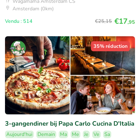
Wagamama Amsterdam CS
Amsterdam (0km)
€17
Vendu : 514
€25
,15
,95
35% réduction
3-gangendiner bij Papa Carlo Cucina D'Italia
Aujourd'hui
Demain
Ma
Me
Je
Ve
Sa