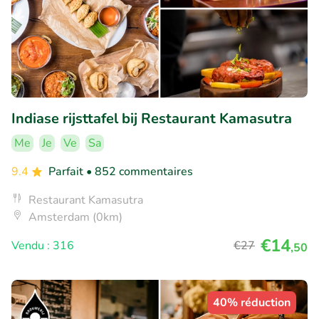
Indiase rijsttafel bij Restaurant Kamasutra
Me
Je
Ve
Sa
9.4
Parfait
• 852 commentaires
Restaurant Kamasutra
Amsterdam (0km)
€14
Vendu : 316
€27
,50
40% réduction