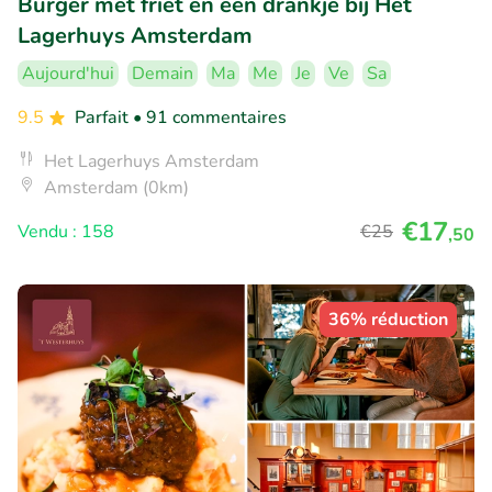
Burger met friet en een drankje bij Het
Lagerhuys Amsterdam
Aujourd'hui
Demain
Ma
Me
Je
Ve
Sa
9.5
Parfait
• 91 commentaires
Het Lagerhuys Amsterdam
Amsterdam (0km)
€17
Vendu : 158
€25
,50
36% réduction