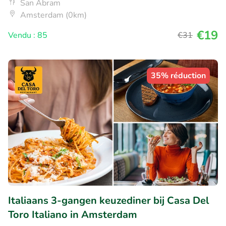
San Abram
Amsterdam (0km)
€19
Vendu : 85
€31
35% réduction
Italiaans 3-gangen keuzediner bij Casa Del
Toro Italiano in Amsterdam