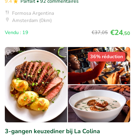
9.4
Parfait
• 92 commentaires
Formosa Argentina
Amsterdam (0km)
€24
Vendu : 19
€37
,05
,50
36% réduction
3-gangen keuzediner bij La Colina