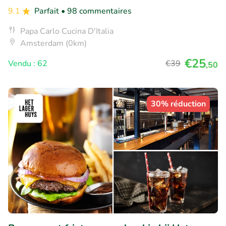
9.1
Parfait
• 98 commentaires
Papa Carlo Cucina D'Italia
Amsterdam (0km)
€25
Vendu : 62
€39
,50
30% réduction