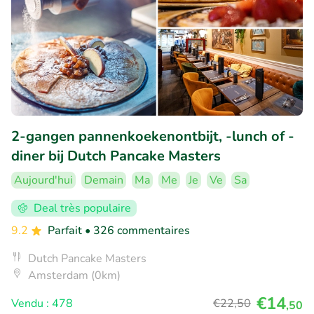
2-gangen pannenkoekenontbijt, -lunch of -
diner bij Dutch Pancake Masters
Aujourd'hui
Demain
Ma
Me
Je
Ve
Sa
Deal très populaire
9.2
Parfait
• 326 commentaires
Dutch Pancake Masters
Amsterdam (0km)
€14
Vendu : 478
€22
,50
,50