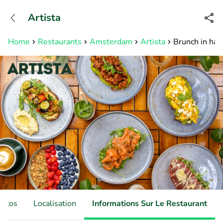
+31882050505
Artista
Disponible jusqu'à 23:00 heures
Home
Restaurants
Amsterdam
Artista
Brunch in ha
hotos
Localisation
Informations Sur Le Restaurant