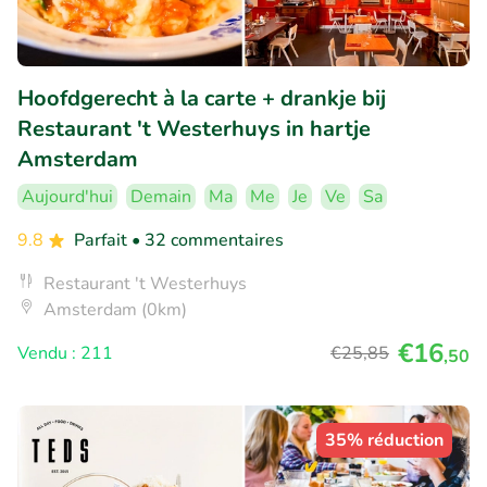
Hoofdgerecht à la carte + drankje bij
Restaurant 't Westerhuys in hartje
Amsterdam
Aujourd'hui
Demain
Ma
Me
Je
Ve
Sa
9.8
Parfait
• 32 commentaires
Restaurant 't Westerhuys
Amsterdam (0km)
€16
Vendu : 211
€25
,85
,50
35% réduction