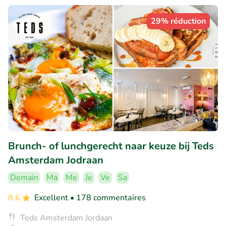
29% réduction
Brunch- of lunchgerecht naar keuze bij Teds
Amsterdam Jodraan
Demain
Ma
Me
Je
Ve
Sa
8.6
Excellent
• 178 commentaires
Teds Amsterdam Jordaan