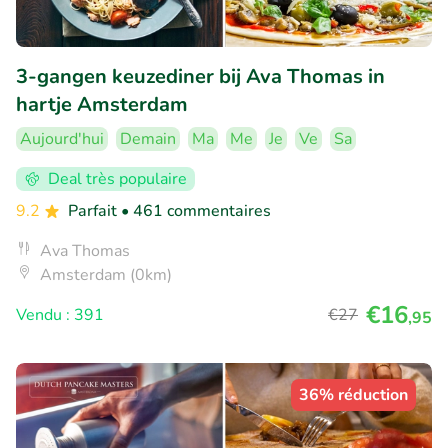
3-gangen keuzediner bij Ava Thomas in
hartje Amsterdam
Aujourd'hui
Demain
Ma
Me
Je
Ve
Sa
Deal très populaire
9.2
Parfait
• 461 commentaires
Ava Thomas
Amsterdam (0km)
€16
Vendu : 391
€27
,95
36% réduction