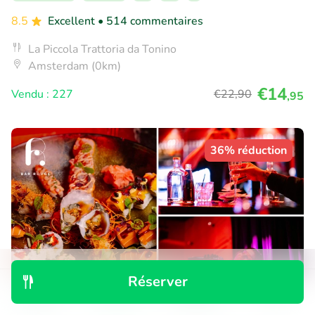
8.5
Excellent
• 514 commentaires
La Piccola Trattoria da Tonino
Amsterdam (0km)
€14
Vendu : 227
€22
,90
,95
36% réduction
Réserver
Découvrir
Rechercher
Réservations
Menu