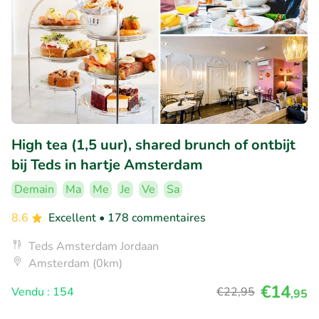
High tea (1,5 uur), shared brunch of ontbijt
bij Teds in hartje Amsterdam
Demain
Ma
Me
Je
Ve
Sa
8.6
Excellent
• 178 commentaires
Teds Amsterdam Jordaan
Amsterdam (0km)
€14
Vendu : 154
€22
,95
,95