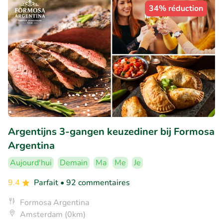
34% réduction
Argentijns 3-gangen keuzediner bij Formosa
Argentina
Aujourd'hui
Demain
Ma
Me
Je
9.4
Parfait
• 92 commentaires
Formosa Argentina
Amsterdam (0km)