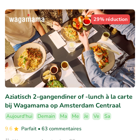
29% réduction
Aziatisch 2-gangendiner of -lunch à la carte
bij Wagamama op Amsterdam Centraal
Aujourd'hui
Demain
Ma
Me
Je
Ve
Sa
9.6
Parfait
• 63 commentaires