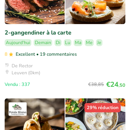
2-gangendiner à la carte
Aujourd'hui
Demain
Di
Lu
Ma
Me
Je
8
Excellent
• 19 commentaires
De Rector
Leuven (0km)
€24
Vendu : 337
€38
,85
,50
29% réduction