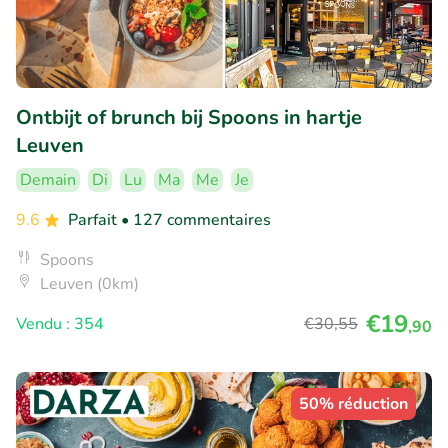
Ontbijt of brunch bij Spoons in hartje
Leuven
Demain
Di
Lu
Ma
Me
Je
9.6
Parfait
• 127 commentaires
Spoons
Leuven (0km)
€19
Vendu : 354
€30
,55
,90
50% réduction