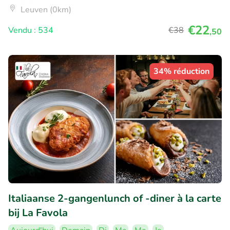
Leuven (0km)
€22
Vendu : 534
€38
,50
34% réduction
Italiaanse 2-gangenlunch of -diner à la carte
bij La Favola