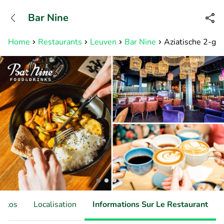
+31882050505
Bar Nine
Disponible jusqu'à 23:00 heures
Home
Restaurants
Leuven
Bar Nine
Aziatische 2-gan
hotos
Localisation
Informations Sur Le Restaurant