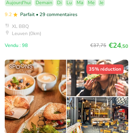
Aujourd'hui
Demain
Di
Lu
Ma
Me
Je
9.2
Parfait
• 29 commentaires
XL BBQ
Leuven (0km)
€24
Vendu : 98
€37
,75
,50
35% réduction