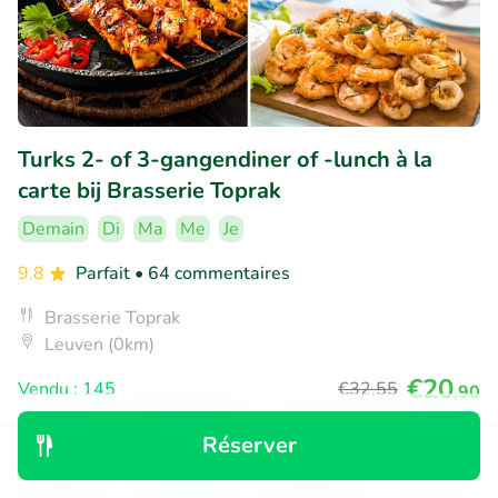
Turks 2- of 3-gangendiner of -lunch à la
carte bij Brasserie Toprak
Demain
Di
Ma
Me
Je
9.8
Parfait
• 64 commentaires
Brasserie Toprak
Leuven (0km)
€20
Vendu : 145
€32
,55
,90
Réserver
Découvrir
Rechercher
Réservations
Menu
23% réduction