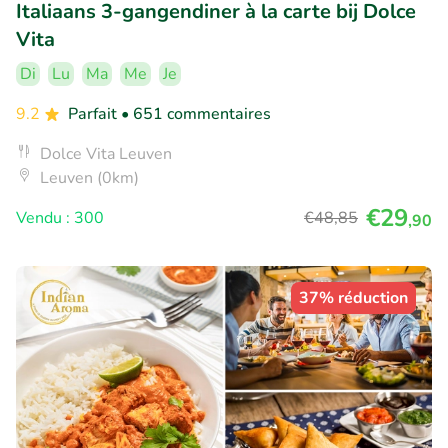
Italiaans 3-gangendiner à la carte bij Dolce
Vita
Di
Lu
Ma
Me
Je
9.2
Parfait
• 651 commentaires
Dolce Vita Leuven
Leuven (0km)
€29
Vendu : 300
€48
,85
,90
37% réduction