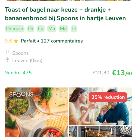
Toast of bagel naar keuze + drankje +
bananenbrood bij Spoons in hartje Leuven
Demain
Di
Lu
Ma
Me
Je
9.6
Parfait
• 127 commentaires
Spoons
Leuven (0km)
€13
Vendu : 475
€21
,30
,90
35% réduction