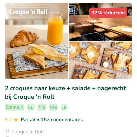
32% réduction
2 croques naar keuze + salade + nagerecht
bij Croque 'n Roll
Demain
Lu
Ma
Me
Je
9.7
Parfait
• 152 commentaires
Croque 'n Roll