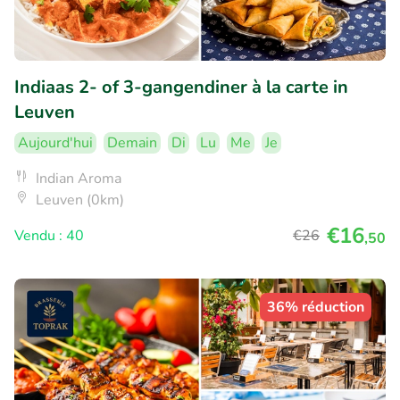
Indiaas 2- of 3-gangendiner à la carte in
Leuven
Aujourd'hui
Demain
Di
Lu
Me
Je
Indian Aroma
Leuven (0km)
€16
Vendu : 40
€26
,50
36% réduction