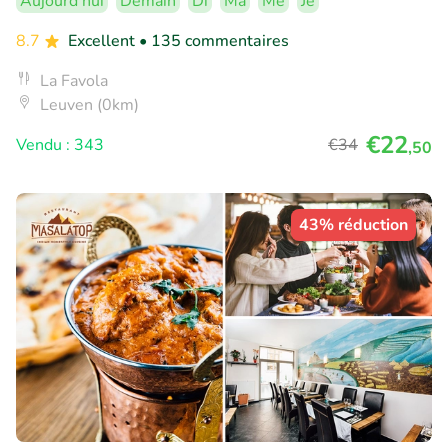
Aujourd'hui
Demain
Di
Ma
Me
Je
8.7
Excellent
• 135 commentaires
La Favola
Leuven (0km)
€22
Vendu : 343
€34
,50
43% réduction