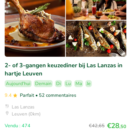
2- of 3-gangen keuzediner bij Las Lanzas in
hartje Leuven
Aujourd'hui
Demain
Di
Lu
Ma
Je
9.4
Parfait
• 52 commentaires
Las Lanzas
Leuven (0km)
€28
Vendu : 474
€42
,65
,50