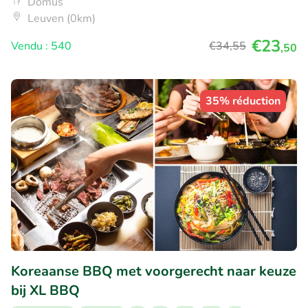
Domus
Leuven (0km)
€23
Vendu : 540
€34
,55
,50
35% réduction
Koreaanse BBQ met voorgerecht naar keuze
bij XL BBQ