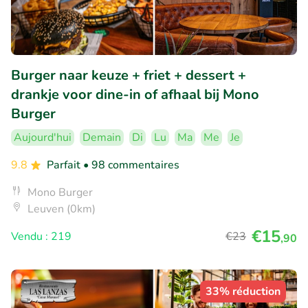
Burger naar keuze + friet + dessert +
drankje voor dine-in of afhaal bij Mono
Burger
Aujourd'hui
Demain
Di
Lu
Ma
Me
Je
9.8
Parfait
• 98 commentaires
Mono Burger
Leuven (0km)
€15
Vendu : 219
€23
,90
33% réduction