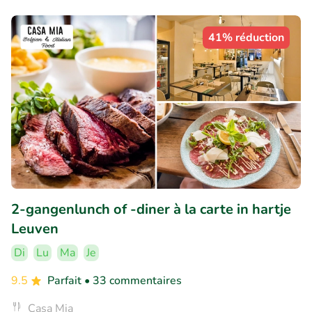
41% réduction
2-gangenlunch of -diner à la carte in hartje
Leuven
Di
Lu
Ma
Je
9.5
Parfait
• 33 commentaires
Casa Mia