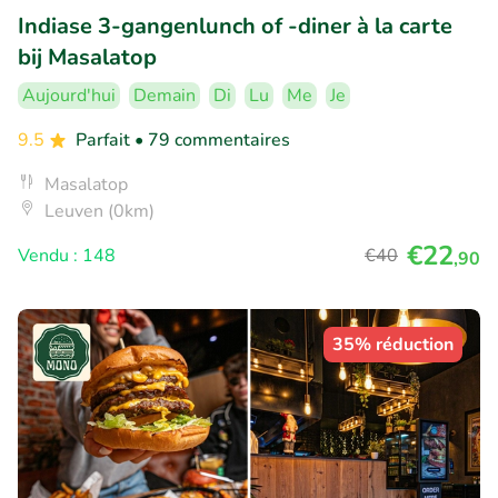
Indiase 3-gangenlunch of -diner à la carte
bij Masalatop
Aujourd'hui
Demain
Di
Lu
Me
Je
9.5
Parfait
• 79 commentaires
Masalatop
Leuven (0km)
€22
Vendu : 148
€40
,90
35% réduction