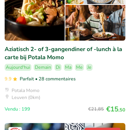
Aziatisch 2- of 3-gangendiner of -lunch à la
carte bij Potala Momo
Aujourd'hui
Demain
Di
Ma
Me
Je
9.9
Parfait
• 28 commentaires
Potala Momo
Leuven (0km)
€15
Vendu : 199
€21
,85
,50