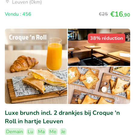
Leuven (0km)
€16
Vendu : 456
€25
,90
38% réduction
Luxe brunch incl. 2 drankjes bij Croque 'n
Roll in hartje Leuven
Demain
Lu
Ma
Me
Je