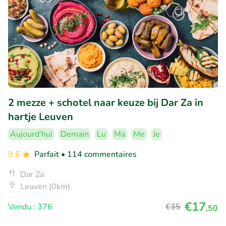
2 mezze + schotel naar keuze bij Dar Za in
hartje Leuven
Aujourd'hui
Demain
Lu
Ma
Me
Je
9.6
Parfait
• 114 commentaires
Dar Za
Leuven (0km)
€17
Vendu : 376
€35
,50