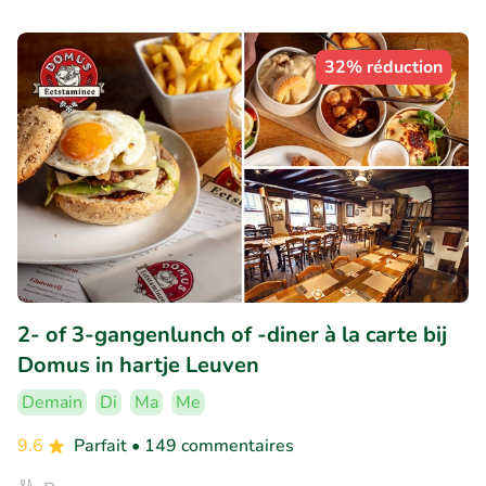
32% réduction
2- of 3-gangenlunch of -diner à la carte bij
Domus in hartje Leuven
Demain
Di
Ma
Me
9.6
Parfait
• 149 commentaires