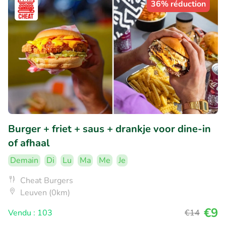
36% réduction
Burger + friet + saus + drankje voor dine-in
of afhaal
Demain
Di
Lu
Ma
Me
Je
Cheat Burgers
Leuven (0km)
€9
Vendu : 103
€14