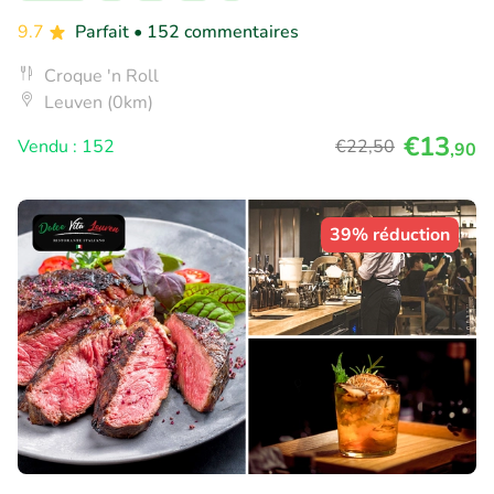
9.7
Parfait
• 152 commentaires
Croque 'n Roll
Leuven (0km)
€13
Vendu : 152
€22
,50
,90
39% réduction