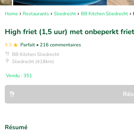
Home
Restaurants
Sliedrecht
BB Kitchen Sliedrecht
High friet (1,5 uur) met onbeperkt frie
9.5
Parfait
• 216 commentaires
BB Kitchen Sliedrecht
Sliedrecht (418km)
Vendu : 351
Rés
Résumé