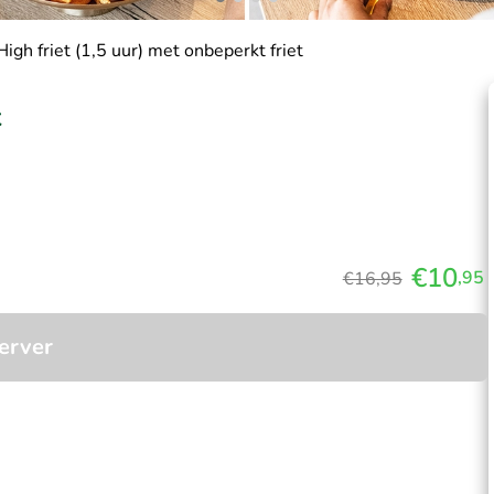
High friet (1,5 uur) met onbeperkt friet
t
€10
,95
€16,95
erver