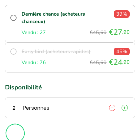
Dernière chance (acheteurs
39%
chanceux)
€27
,90
Vendu : 27
€45,60
Early bird (acheteurs rapides)
45%
€24
,90
Vendu : 76
€45,60
Disponibilité
2
Personnes