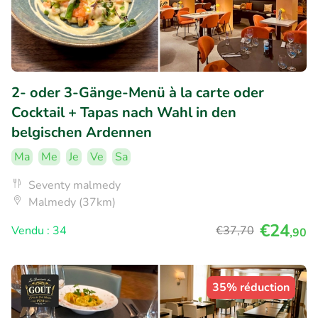
2- oder 3-Gänge-Menü à la carte oder
Cocktail + Tapas nach Wahl in den
belgischen Ardennen
Ma
Me
Je
Ve
Sa
Seventy malmedy
Malmedy (37km)
€24
Vendu : 34
€37
,70
,90
35% réduction