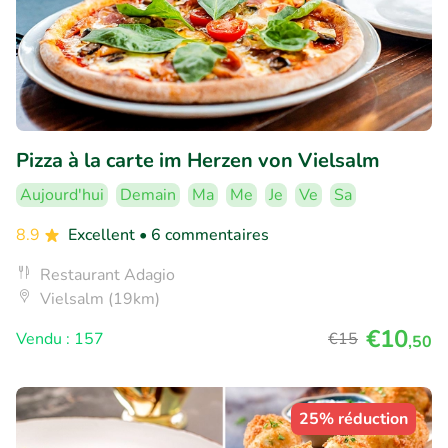
Pizza à la carte im Herzen von Vielsalm
Aujourd'hui
Demain
Ma
Me
Je
Ve
Sa
8.9
Excellent
• 6 commentaires
Restaurant Adagio
Vielsalm (19km)
€10
Vendu : 157
€15
,50
25% réduction