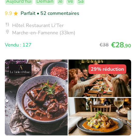
Aujourd'hui
Demain
Je
Ve
Sa
9.9
Parfait
• 52 commentaires
Hôtel Restaurant Li'Ter
Marche-en-Famenne (33km)
€28
Vendu : 127
€38
,90
29% réduction