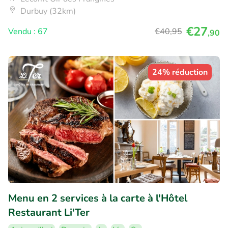
Durbuy (32km)
€27
Vendu : 67
€40
,95
,90
24% réduction
Menu en 2 services à la carte à l'Hôtel
Restaurant Li'Ter