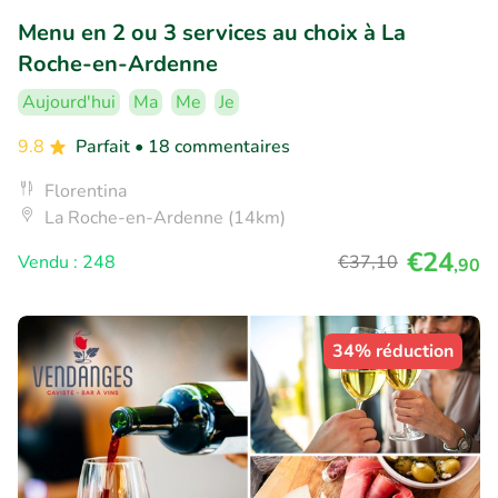
Menu en 2 ou 3 services au choix à La
Roche-en-Ardenne
Aujourd'hui
Ma
Me
Je
9.8
Parfait
• 18 commentaires
Florentina
La Roche-en-Ardenne (14km)
€24
Vendu : 248
€37
,10
,90
34% réduction