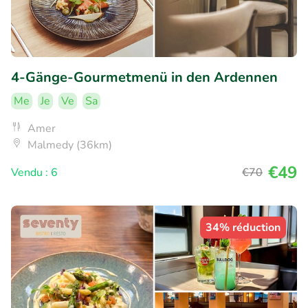
4-Gänge-Gourmetmenü in den Ardennen
Me
Je
Ve
Sa
Amer
Malmedy (36km)
€49
Vendu : 6
€70
34% réduction