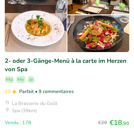
2- oder 3-Gänge-Menü à la carte im Herzen
von Spa
Ma
Me
Je
10
Parfait
• 9 commentaires
La Brasserie du Goût
Spa (39km)
€18
Vendu : 178
€29
,90