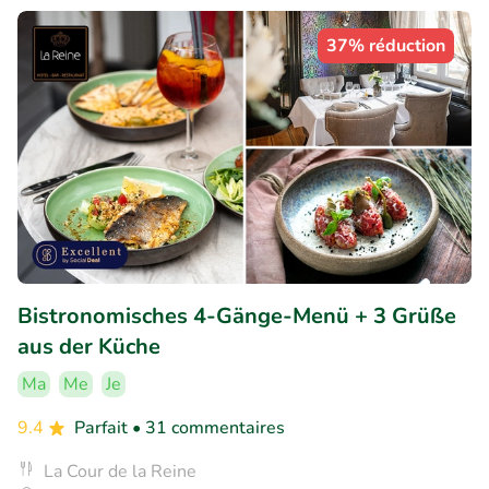
37% réduction
Bistronomisches 4-Gänge-Menü + 3 Grüße
aus der Küche
Ma
Me
Je
9.4
Parfait
• 31 commentaires
La Cour de la Reine