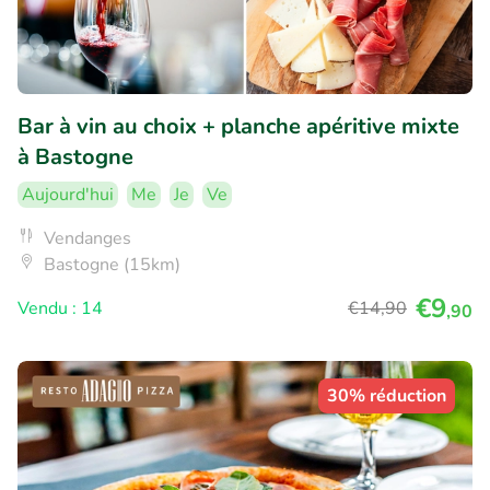
Bar à vin au choix + planche apéritive mixte
à Bastogne
Aujourd'hui
Me
Je
Ve
Vendanges
Bastogne (15km)
€9
Vendu : 14
€14
,90
,90
30% réduction