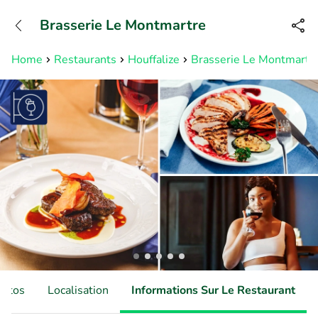
+31882050505
Brasserie Le Montmartre
Disponible jusqu'à 23:00 heures
Home
Restaurants
Houffalize
Brasserie Le Montmartr
hotos
Localisation
Informations Sur Le Restaurant