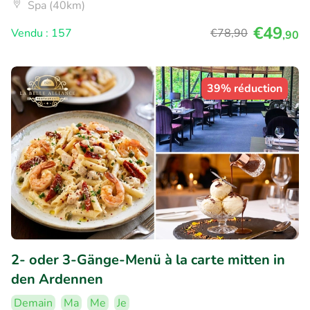
Spa (40km)
€49
Vendu : 157
€78
,90
,90
39% réduction
2- oder 3-Gänge-Menü à la carte mitten in
den Ardennen
Demain
Ma
Me
Je