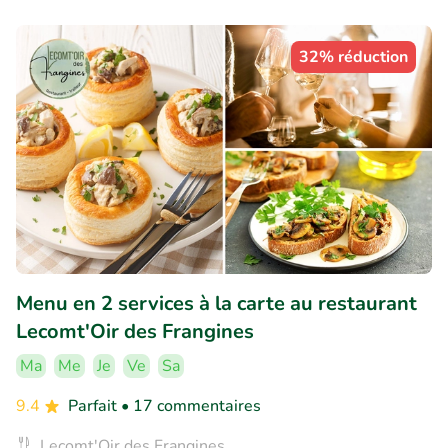
32% réduction
Menu en 2 services à la carte au restaurant
Lecomt'Oir des Frangines
Ma
Me
Je
Ve
Sa
9.4
Parfait
• 17 commentaires
Lecomt'Oir des Frangines