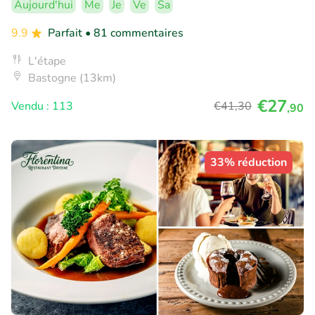
Aujourd'hui
Me
Je
Ve
Sa
9.9
Parfait
• 81 commentaires
L'étape
Bastogne (13km)
€27
Vendu : 113
€41
,30
,90
33% réduction