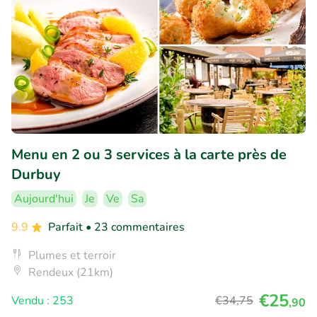
Menu en 2 ou 3 services à la carte près de
Durbuy
Aujourd'hui
Je
Ve
Sa
9.9
Parfait
• 23 commentaires
Plumes et terroir
Rendeux (21km)
€25
Vendu : 253
€34
,75
,90