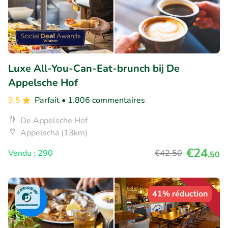
Luxe All-You-Can-Eat-brunch bij De
Appelsche Hof
9.5
Parfait
• 1.806 commentaires
De Appelsche Hof
Appelscha (13km)
€24
Vendu : 290
€42
,50
,50
41% réduction