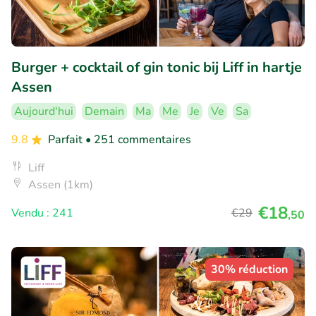
Burger + cocktail of gin tonic bij Liff in hartje
Assen
Aujourd'hui
Demain
Ma
Me
Je
Ve
Sa
9.8
Parfait
• 251 commentaires
Liff
Assen (1km)
€18
Vendu : 241
€29
,50
30% réduction