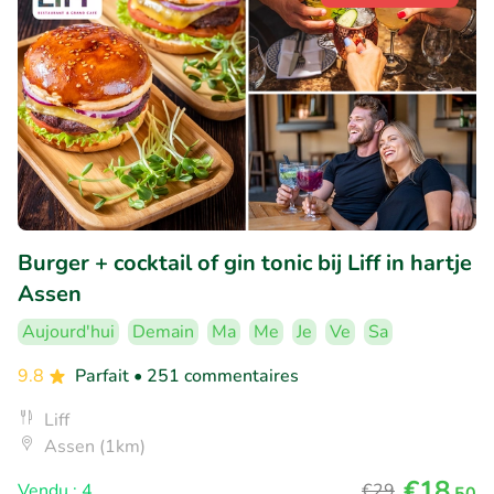
Burger + cocktail of gin tonic bij Liff in hartje
Assen
Aujourd'hui
Demain
Ma
Me
Je
Ve
Sa
9.8
Parfait
• 251 commentaires
Liff
Assen (1km)
€18
Vendu : 4
€29
,50