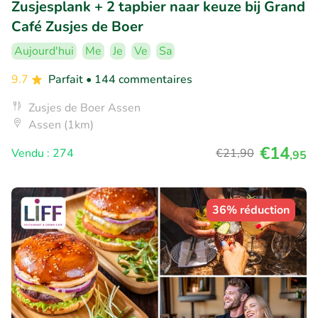
Zusjesplank + 2 tapbier naar keuze bij Grand
Café Zusjes de Boer
Aujourd'hui
Me
Je
Ve
Sa
9.7
Parfait
• 144 commentaires
Zusjes de Boer Assen
Assen (1km)
€14
Vendu : 274
€21
,90
,95
36% réduction