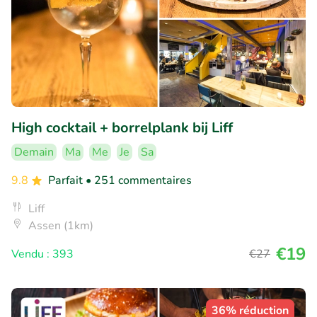
High cocktail + borrelplank bij Liff
Demain
Ma
Me
Je
Sa
9.8
Parfait
• 251 commentaires
Liff
Assen (1km)
€19
Vendu : 393
€27
36% réduction