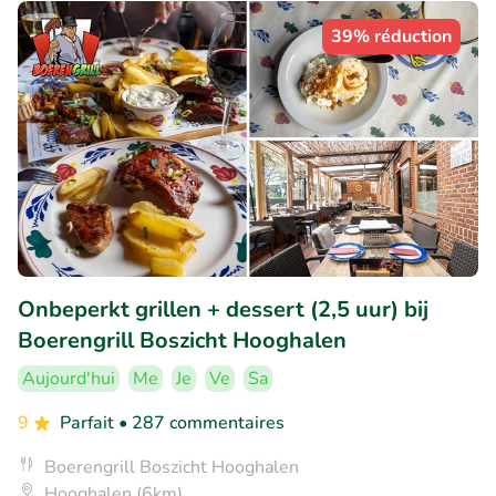
39% réduction
Onbeperkt grillen + dessert (2,5 uur) bij
Boerengrill Boszicht Hooghalen
Aujourd'hui
Me
Je
Ve
Sa
9
Parfait
• 287 commentaires
Boerengrill Boszicht Hooghalen
Hooghalen (6km)