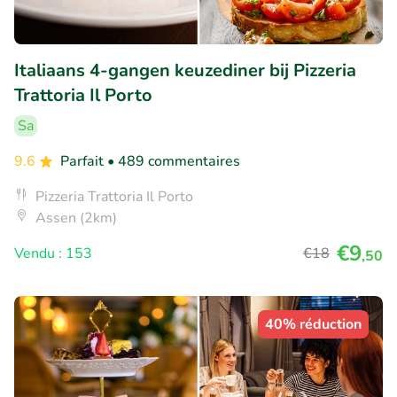
Italiaans 4-gangen keuzediner bij Pizzeria
Trattoria Il Porto
Sa
9.6
Parfait
• 489 commentaires
Pizzeria Trattoria Il Porto
Assen (2km)
€9
Vendu : 153
€18
,50
40% réduction