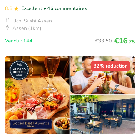
8.8
Excellent
• 46 commentaires
Uchi Sushi Assen
Assen (1km)
€16
Vendu : 144
€33
,50
,75
32% réduction