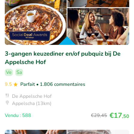
3-gangen keuzediner en/of pubquiz bij De
Appelsche Hof
Ve
Sa
9.5
Parfait
• 1.806 commentaires
De Appelsche Hof
Appelscha (13km)
€17
Vendu : 588
€29
,45
,50