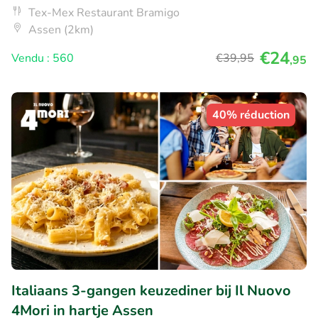
Tex-Mex Restaurant Bramigo
Assen (2km)
€24
Vendu : 560
€39
,95
,95
40% réduction
Italiaans 3-gangen keuzediner bij Il Nuovo
4Mori in hartje Assen