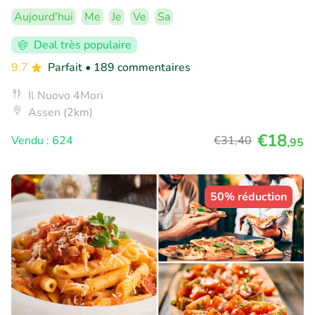
Aujourd'hui
Me
Je
Ve
Sa
Deal très populaire
9.7
Parfait
• 189 commentaires
Il Nuovo 4Mori
Assen (2km)
€18
Vendu : 624
€31
,40
,95
50% réduction