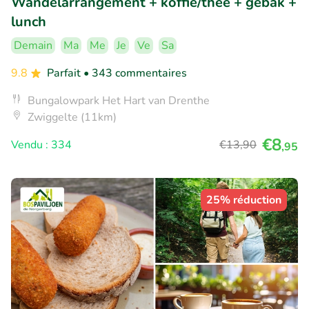
Wandelarrangement + koffie/thee + gebak +
lunch
Demain
Ma
Me
Je
Ve
Sa
9.8
Parfait
• 343 commentaires
Bungalowpark Het Hart van Drenthe
Zwiggelte (11km)
€8
Vendu : 334
€13
,90
,95
25% réduction