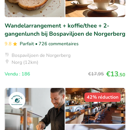
Wandelarrangement + koffie/thee + 2-
gangenlunch bij Bospaviljoen de Norgerberg
9.8
Parfait
• 726 commentaires
Bospaviljoen de Norgerberg
Norg (12km)
€13
Vendu : 186
€17
,95
,50
42% réduction