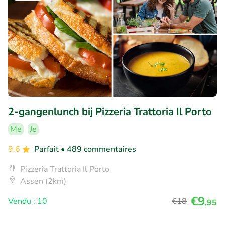
2-gangenlunch bij Pizzeria Trattoria Il Porto
Me
Je
9.6
Parfait
• 489 commentaires
Pizzeria Trattoria Il Porto
Assen (2km)
€9
Vendu : 10
€18
,95