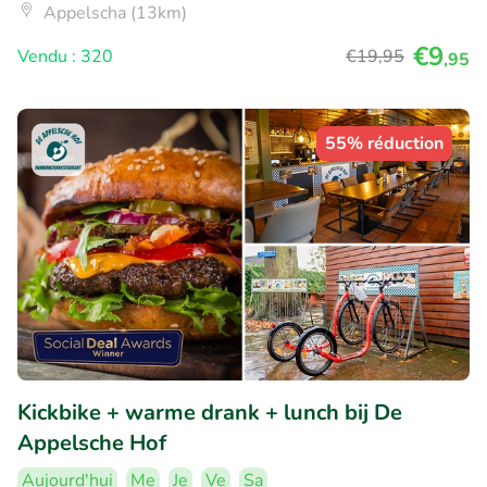
Appelscha (13km)
€9
Vendu : 320
€19
,95
,95
55% réduction
Kickbike + warme drank + lunch bij De
Appelsche Hof
Aujourd'hui
Me
Je
Ve
Sa