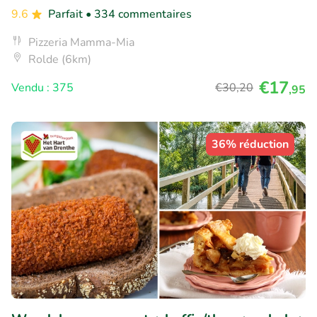
9.6
Parfait
• 334 commentaires
Pizzeria Mamma-Mia
Rolde (6km)
€17
Vendu : 375
€30
,20
,95
36% réduction