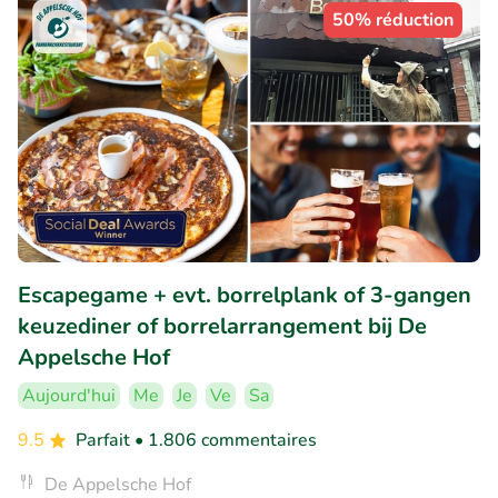
50% réduction
Escapegame + evt. borrelplank of 3-gangen
keuzediner of borrelarrangement bij De
Appelsche Hof
Aujourd'hui
Me
Je
Ve
Sa
9.5
Parfait
• 1.806 commentaires
De Appelsche Hof