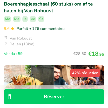
Boerenhapjesschaal (60 stuks) om af te
halen bij Van Robuust
Ma
Me
Je
Ve
Sa
9.6
Parfait
• 176 commentaires
Van Robuust
Beilen (13km)
€18
Vendu : 59
€28
,50
,95
42% réduction
Réserver
Découvrir
Rechercher
Réservations
Menu