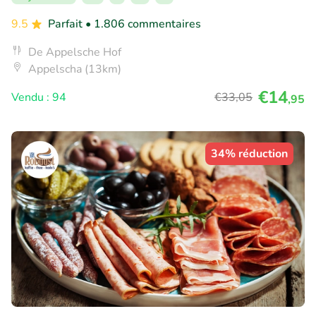
9.5
Parfait
• 1.806 commentaires
De Appelsche Hof
Appelscha (13km)
€14
Vendu : 94
€33
,05
,95
34% réduction