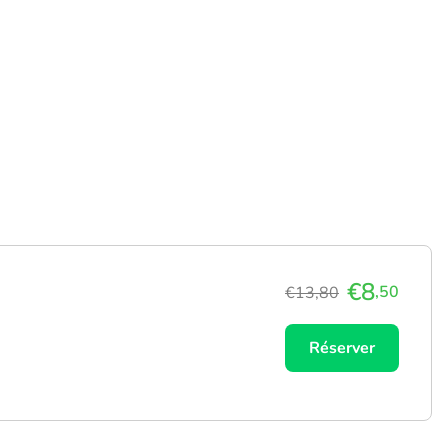
€8
,50
€13,80
Réserver