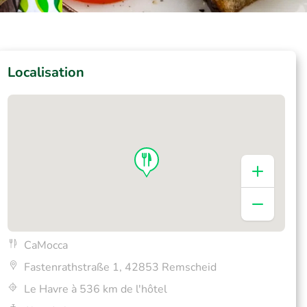
Localisation
CaMocca
Fastenrathstraße 1, 42853 Remscheid
Le Havre à 536 km de l'hôtel