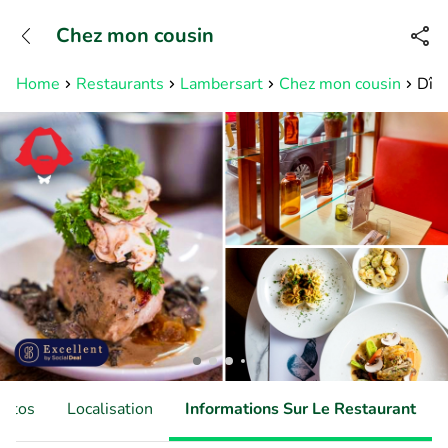
+31882050505
Chez mon cousin
Disponible jusqu'à 23:00 heures
Home
Restaurants
Lambersart
Chez mon cousin
Dîne
hotos
Localisation
Informations Sur Le Restaurant