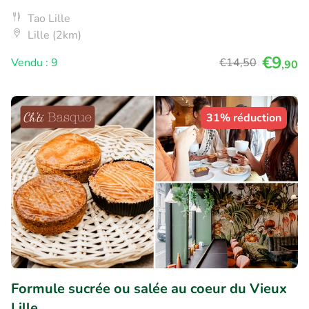
Tao Lille
Lille (2km)
€9
Vendu : 9
€14
,50
,90
31% réduction
Formule sucrée ou salée au coeur du Vieux
Lille