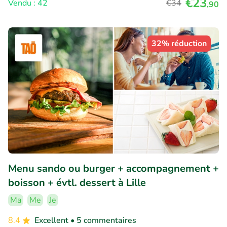
€23
Vendu : 42
€34
,90
32% réduction
Menu sando ou burger + accompagnement +
boisson + évtl. dessert à Lille
Ma
Me
Je
8.4
Excellent
• 5 commentaires