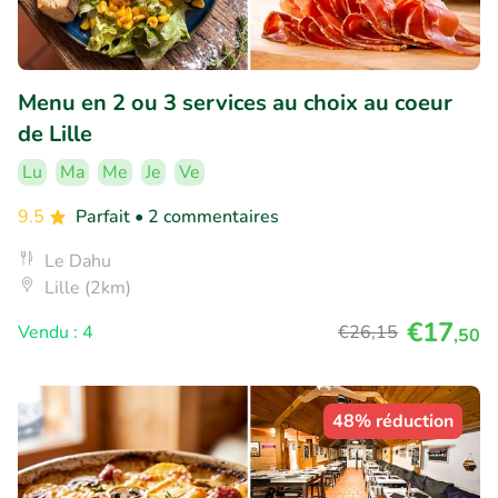
Menu en 2 ou 3 services au choix au coeur
de Lille
Lu
Ma
Me
Je
Ve
9.5
Parfait
• 2 commentaires
Le Dahu
Lille (2km)
€17
Vendu : 4
€26
,15
,50
48% réduction