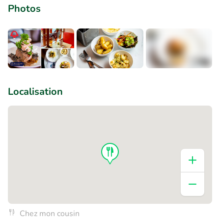
Photos
+4
Localisation
Chez mon cousin