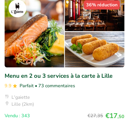
36% réduction
Menu en 2 ou 3 services à la carte à Lille
9.9
Parfait
• 73 commentaires
L'gaiette
Lille (2km)
€17
Vendu : 343
€27
,35
,50