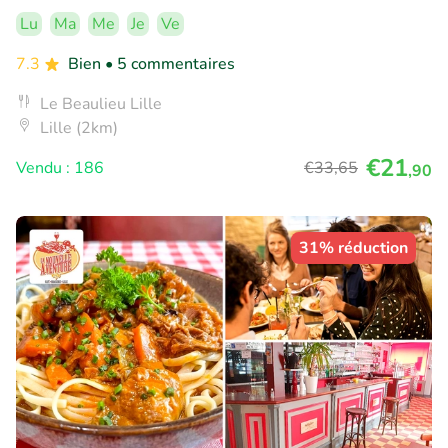
Lu
Ma
Me
Je
Ve
7.3
Bien
• 5 commentaires
Le Beaulieu Lille
Lille (2km)
€21
Vendu : 186
€33
,65
,90
31% réduction