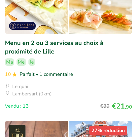
Menu en 2 ou 3 services au choix à
proximité de Lille
Ma
Me
Je
10
Parfait
• 1 commentaire
Le quai
Lambersart (0km)
€21
Vendu : 13
€30
,90
27% réduction