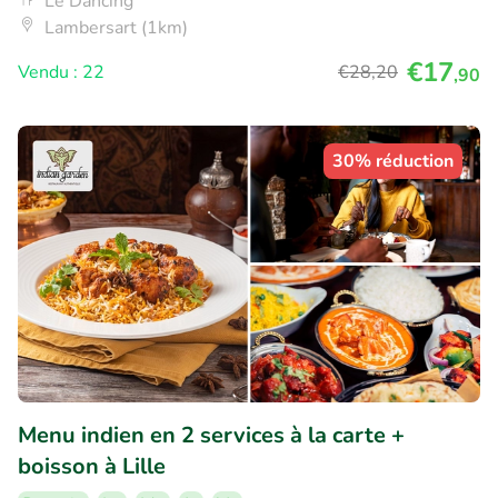
Le Dancing
Lambersart (1km)
€17
Vendu : 22
€28
,20
,90
30% réduction
Menu indien en 2 services à la carte +
boisson à Lille