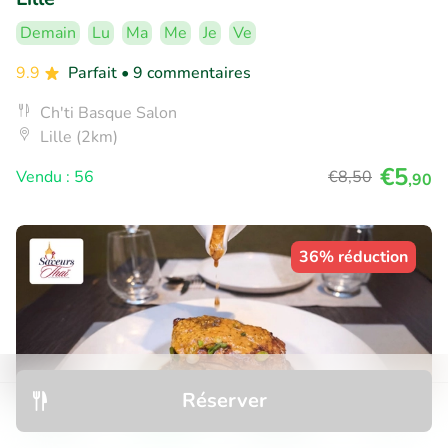
Demain
Lu
Ma
Me
Je
Ve
9.9
Parfait
• 9 commentaires
Ch'ti Basque Salon
Lille (2km)
€5
Vendu : 56
€8
,50
,90
36% réduction
Réserver
Découvrir
Rechercher
Réservations
Menu