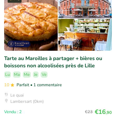
Tarte au Maroilles à partager + bières ou
boissons non alcoolisées près de Lille
Lu
Ma
Me
Je
Ve
10
Parfait
• 1 commentaire
Le quai
Lambersart (0km)
€16
Vendu : 2
€23
,90