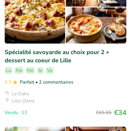
Spécialité savoyarde au choix pour 2 +
dessert au coeur de Lille
Lu
Ma
Me
Je
Ve
9.5
Parfait
• 2 commentaires
Le Dahu
Lille (2km)
€34
Vendu : 11
€65
,65