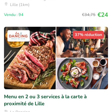
Lille (1km)
€24
Vendu : 94
€34
,75
37% réduction
Menu en 2 ou 3 services à la carte à
proximité de Lille