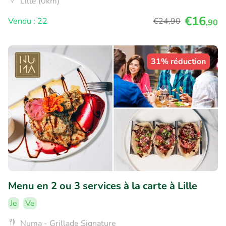
Lille (0km)
€16
Vendu : 22
€24
,90
,90
31% réduction
Menu en 2 ou 3 services à la carte à Lille
Je
Ve
Numa - Grillade Signature