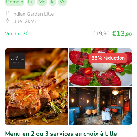
Demain
Lu
Me
Je
Ve
Indian Garden Lille
Lille (2km)
€13
Vendu : 20
€19
,90
,90
35% réduction
Menu en 2 ou 3 services au choix à Lille