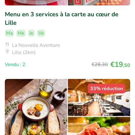
Menu en 3 services à la carte au cœur de
Lille
Ma
Me
Je
Ve
La Nouvelle Aventure
Lille (2km)
€19
Vendu : 2
€28
,30
,50
33% réduction