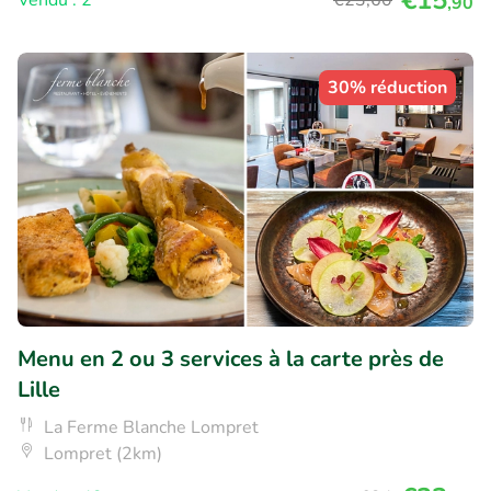
€15
Vendu : 2
€23
,60
,90
30% réduction
Menu en 2 ou 3 services à la carte près de
Lille
La Ferme Blanche Lompret
Lompret (2km)