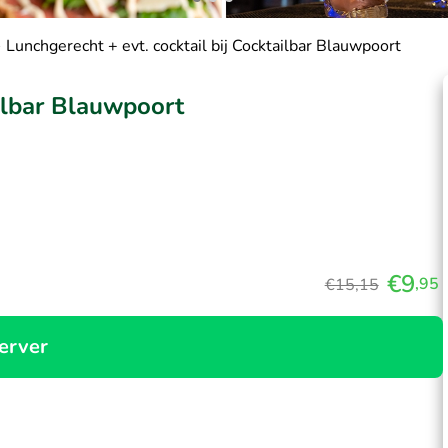
Lunchgerecht + evt. cocktail bij Cocktailbar Blauwpoort
ailbar Blauwpoort
€9
,95
€15,15
erver